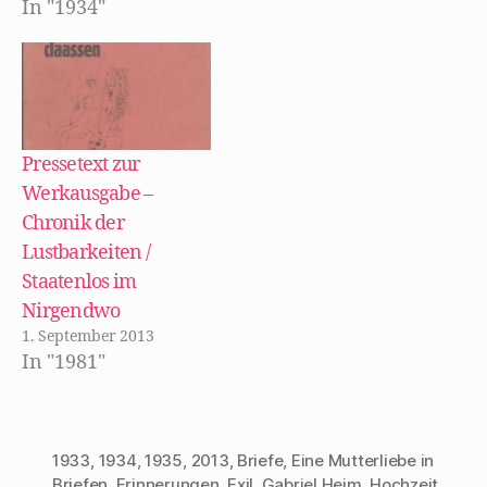
In "1934"
n
s
t
e
r
g
e
ö
f
f
n
Pressetext zur
e
t
Werkausgabe –
)
Chronik der
Lustbarkeiten /
Staatenlos im
Nirgendwo
1. September 2013
In "1981"
1933
,
1934
,
1935
,
2013
,
Briefe
,
Eine Mutterliebe in
Briefen
,
Erinnerungen
,
Exil
,
Gabriel Heim
,
Hochzeit
,