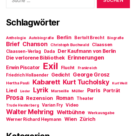
nach:
Schlagwörter
Berlin
Bertolt Brecht
Anthologie
Autobiografie
Biografie
Brief
Chanson
Claassen
Christoph Buchwald
Der Kaufmann von Berlin
Claassen-Verlag
Dada
Erinnerungen
Die verlorene Bibliothek
Exil
Erwin Piscator
Flucht
Frankreich
George Grosz
Gedicht
Friedrich Hollaender
Kabarett
Kurt Tucholsky
Hertha Pauli
Kurt Weill
Lyrik
Paris
Lied
Porträt
Marseille
Müller
Lieder
Prosa
Roman
Rezension
Theater
Video
Varian Fry
Trude Hesterberg
Walter Mehring
Weltbühne
Werkausgabe
Wien
Zürich
Werner Richard Heymann