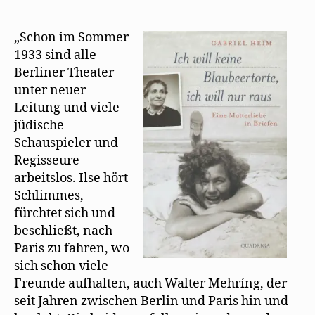
Hochzeit
von
Walter
„Schon im Sommer
Mehring
1933 sind alle
und
Berliner Theater
Ilse
unter neuer
Winter
Leitung und viele
in
jüdische
Paris
Schauspieler und
Regisseure
arbeitslos. Ilse hört
Schlimmes,
fürchtet sich und
beschließt, nach
Paris zu fahren, wo
sich schon viele
Freunde aufhalten, auch Walter Mehríng, der
seit Jahren zwischen Berlin und Paris hin und