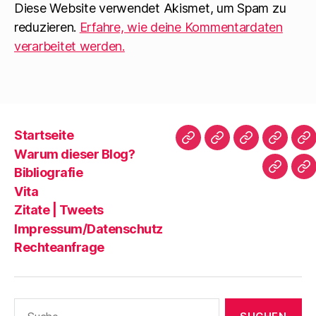
Diese Website verwendet Akismet, um Spam zu
reduzieren.
Erfahre, wie deine Kommentardaten
verarbeitet werden.
Startseite
Startseite
Warum
Bibliografie
Vita
Zi
Warum dieser Blog?
dieser
|
Bibliografie
Impres
Re
Blog?
T
Vita
Zitate | Tweets
Impressum/Datenschutz
Rechteanfrage
Suche