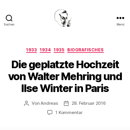
Suchen
Menü
Walter
Mehring
Kategorien
1933
1934
1935
BIOGRAFISCHES
Die geplatzte Hochzeit
von Walter Mehring und
Ilse Winter in Paris
Von
Andreas
28. Februar 2016
Beitragsautor
Beitragsdatum
zu
1 Kommentar
Die
geplatzte