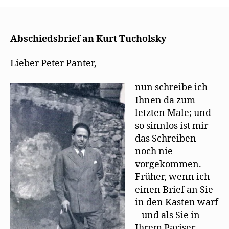
Mehring
verabschiedet
sich
von
Abschiedsbrief an Kurt Tucholsky
Kurt
Tucholsky
Lieber Peter Panter,
nun schreibe ich
Ihnen da zum
letzten Male; und
so sinnlos ist mir
das Schreiben
noch nie
vorgekommen.
Früher, wenn ich
einen Brief an Sie
in den Kasten warf
– und als Sie in
Ihrem Pariser