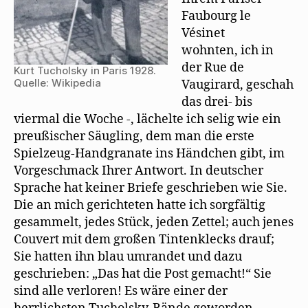
Faubourg le
Vésinet
wohnten, ich in
der Rue de
Kurt Tucholsky in Paris 1928.
Quelle: Wikipedia
Vaugirard, geschah
das drei- bis
viermal die Woche -, lächelte ich selig wie ein
preußischer Säugling, dem man die erste
Spielzeug-Handgranate ins Händchen gibt, im
Vorgeschmack Ihrer Antwort. In deutscher
Sprache hat keiner Briefe geschrieben wie Sie.
Die an mich gerichteten hatte ich sorgfältig
gesammelt, jedes Stück, jeden Zettel; auch jenes
Couvert mit dem großen Tintenklecks drauf;
Sie hatten ihn blau umrandet und dazu
geschrieben: „Das hat die Post gemacht!“ Sie
sind alle verloren! Es wäre einer der