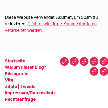
Diese Website verwendet Akismet, um Spam zu
reduzieren.
Erfahre, wie deine Kommentardaten
verarbeitet werden.
Startseite
Startseite
Warum
Bibliografie
Vita
Zi
Warum dieser Blog?
dieser
|
Bibliografie
Impres
Re
Blog?
T
Vita
Zitate | Tweets
Impressum/Datenschutz
Rechteanfrage