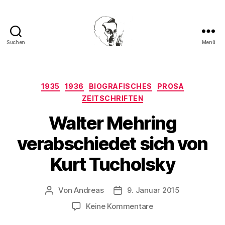
Suchen
Menü
Walter
Mehring
Kategorien
1935
1936
BIOGRAFISCHES
PROSA
ZEITSCHRIFTEN
Walter Mehring
verabschiedet sich von
Kurt Tucholsky
Von
Andreas
9. Januar 2015
Beitragsautor
Beitragsdatum
zu
Keine Kommentare
Walter