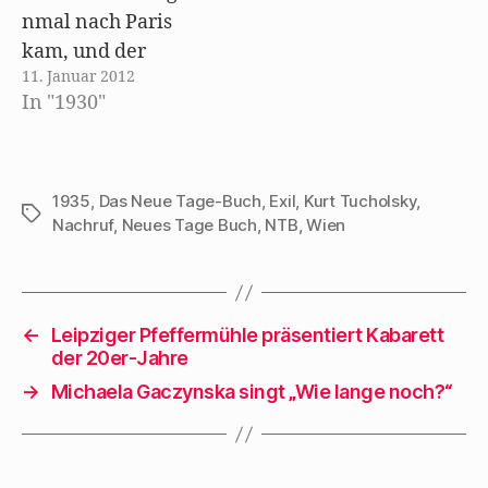
Eindrücken über
nmal nach Paris
mich und mein
kam, und der
geduldiges Blatt
11. Januar 2012
dortige Herr
ausschütten wird.
In "1930"
Polizeipräsident
Und Du Eselsbrägen
sann grade nach, ob
sitzt in solchem
man den Mann zur
„Speisesaal“…
Ehrenlegion oder
1935
,
Das Neue Tage-Buch
,
Exil
,
Kurt Tucholsky
,
Schlagwörter
Nachruf
,
Neues Tage Buch
,
NTB
,
Wien
zur Fremdenlegion
vorschlagen sollte ...
da schrieben wir
uns ›kleine Blaue‹
←
Leipziger Pfeffermühle präsentiert Kabarett
(sprich: ptieh blöhs).
der 20er-Jahre
Das sind diese
→
Michaela Gaczynska singt „Wie lange noch?“
winzigen
Rohrpostbriefe, die
sich die Pariser