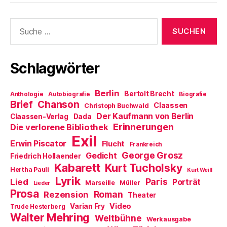
Suche
nach:
Schlagwörter
Berlin
Bertolt Brecht
Anthologie
Autobiografie
Biografie
Brief
Chanson
Claassen
Christoph Buchwald
Der Kaufmann von Berlin
Claassen-Verlag
Dada
Erinnerungen
Die verlorene Bibliothek
Exil
Erwin Piscator
Flucht
Frankreich
George Grosz
Gedicht
Friedrich Hollaender
Kabarett
Kurt Tucholsky
Hertha Pauli
Kurt Weill
Lyrik
Paris
Lied
Porträt
Marseille
Müller
Lieder
Prosa
Roman
Rezension
Theater
Video
Varian Fry
Trude Hesterberg
Walter Mehring
Weltbühne
Werkausgabe