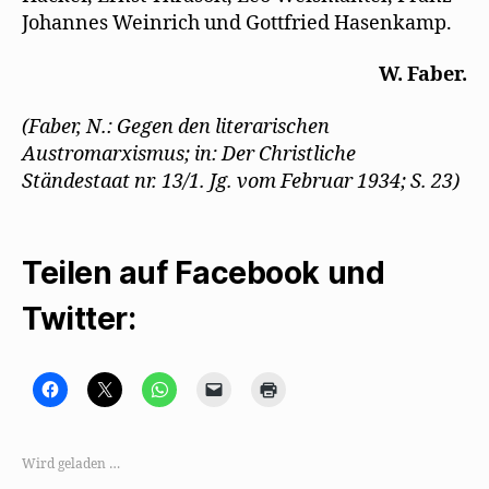
Johannes Weinrich und Gottfried Hasenkamp.
W. Faber.
(Faber, N.: Gegen den literarischen
Austromarxismus; in: Der Christliche
Ständestaat nr. 13/1. Jg. vom Februar 1934; S. 23)
Teilen auf Facebook und
Twitter:
K
K
K
K
K
l
l
l
l
l
i
i
i
i
i
c
c
c
c
c
k
k
k
k
k
,
e
e
e
e
Wird geladen …
u
,
n
n
n
m
u
,
,
z