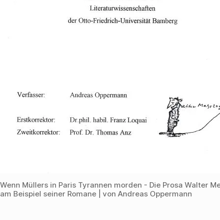
f
f
n
e
t
)
Wenn Müllers in Paris Tyrannen morden - Die Prosa Walter M
am Beispiel seiner Romane | von Andreas Oppermann