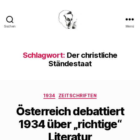
Suchen
Menü
Walter
Mehring
Schlagwort:
Der christliche
Ständestaat
Kategorien
1934
ZEITSCHRIFTEN
Österreich debattiert
1934 über „richtige“
Literatur