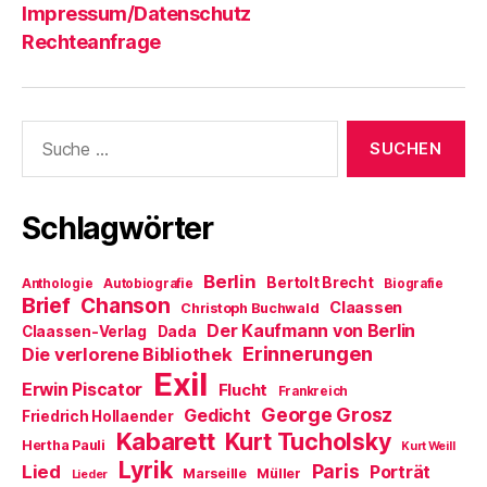
e
f
i
Impressum/Datenschutz
t
n
n
)
e
n
Rechteanfrage
t
e
)
u
e
m
F
e
n
Suche
s
nach:
t
e
r
g
e
Schlagwörter
ö
f
f
n
Berlin
e
Bertolt Brecht
Anthologie
Autobiografie
Biografie
t
Brief
Chanson
Claassen
Christoph Buchwald
)
Der Kaufmann von Berlin
Claassen-Verlag
Dada
Erinnerungen
Die verlorene Bibliothek
Exil
Erwin Piscator
Flucht
Frankreich
George Grosz
Gedicht
Friedrich Hollaender
Kabarett
Kurt Tucholsky
Hertha Pauli
Kurt Weill
Lyrik
Paris
Lied
Porträt
Marseille
Müller
Lieder