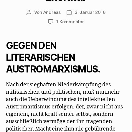
Von
Andreas
3. Januar 2016
Beitragsautor
Beitragsdatum
zu
1 Kommentar
Österreich
debattiert
1934
GEGEN DEN
über
„richtige“
LITERARISCHEN
Literatur
AUSTROMARXISMUS.
Nach der sieghaften Niederkämpfung des
militärischen und politischen, muß nunmehr
auch die Ueberwindung des intellektuellen
Austromarxismus erfolgen, der, zwar nicht aus
eigenem, nicht kraft seiner selbst, sondern
ausschließlich vermöge der ihn tragenden
politischen Macht eine ihm nie gebührende