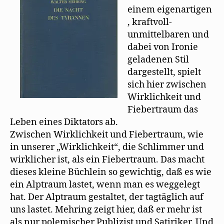
r
einem eigenartigen
g
e
, kraftvoll-
ö
f
unmittelbaren und
f
n
dabei von Ironie
e
t
geladenen Stil
)
dargestellt, spielt
sich hier zwischen
Wirklichkeit und
Fiebertraum das
Leben eines Diktators ab.
Zwischen Wirklichkeit und Fiebertraum, wie
in unserer „Wirklichkeit“, die Schlimmer und
wirklicher ist, als ein Fiebertraum. Das macht
dieses kleine Büchlein so gewichtig, daß es wie
ein Alptraum lastet, wenn man es weggelegt
hat. Der Alptraum gestaltet, der tagtäglich auf
uns lastet. Mehring zeigt hier, daß er mehr ist
als nur polemischer Publizist und Satiriker. Und