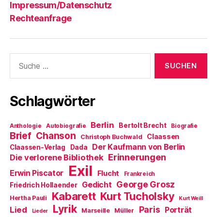
Impressum/Datenschutz
Rechteanfrage
Suche
nach:
Schlagwörter
Berlin
Bertolt Brecht
Anthologie
Autobiografie
Biografie
Brief
Chanson
Claassen
Christoph Buchwald
Der Kaufmann von Berlin
Claassen-Verlag
Dada
Erinnerungen
Die verlorene Bibliothek
Exil
Erwin Piscator
Flucht
Frankreich
George Grosz
Gedicht
Friedrich Hollaender
Kabarett
Kurt Tucholsky
Hertha Pauli
Kurt Weill
Lyrik
Paris
Lied
Porträt
Marseille
Müller
Lieder