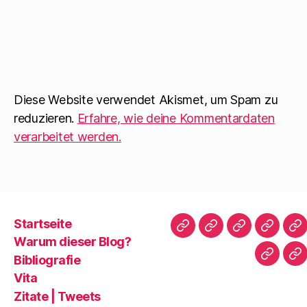
Diese Website verwendet Akismet, um Spam zu
reduzieren.
Erfahre, wie deine Kommentardaten
verarbeitet werden.
Startseite
Startseite
Warum
Bibliografie
Vita
Zi
Warum dieser Blog?
dieser
|
Bibliografie
Impres
Re
Blog?
T
Vita
Zitate | Tweets