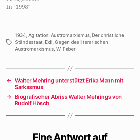
Weimarer Republik.
mit Walter Mehring
In "1998"
Kurt Tucholsky
gut bekannt, ja
beschreibt die
vielleicht sogar…
Denkart Mehrings:
Wenn wirklich
1934
,
Agitation
,
Austromarxismus
,
Der christliche
Ständestaat
,
Exil
,
Gegen des literarischen
Schlagwörter
Philosophie,
Austromarxismus
,
W. Faber
Ablehnung aller
Metaphysik,
schärfste und
rüdeste
←
Walter Mehring unterstützt Erika Mann mit
Weltbejahung einen
Sarkasmus
Straßensänger
→
Biografischer Abriss Walter Mehrings von
gefunden haben,
Rudolf Hösch
der das alles in den
Fingerspitzen hat,
[...] wenn die neue
Eine Antwort auf
Zeit einen neuen