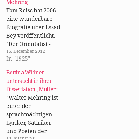
f
e
i
Mehring
f
ö
r
n
f
d
Tom Reiss hat 2006
e
f
i
t
n
n
eine wunderbare
)
e
n
t
e
Biografie über Essad
)
u
e
Bey veröffentlicht.
m
F
"Der Orientalist -
e
n
15. Dezember 2012
Auf den Spuren von
s
t
In "1925"
Essad Bey" ist ein
e
r
Buch voller
g
Bettina Widner
e
ö
Überraschungen
untersucht in ihrer
f
f
und Verblüffungen,
Dissertation „Müller“
n
e
wie sie
t
"Walter Mehring ist
)
wahrscheinlich nur
einer der
ein Leben im 20.
sprachmächtigen
Jahrhundert
Lyriker, Satiriker
hervorrufen kann.
und Poeten der
Essad Bey war auch
14. August 2015