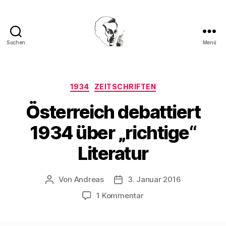
Suchen
Menü
Walter
Mehring
Kategorien
1934
ZEITSCHRIFTEN
Österreich debattiert
1934 über „richtige“
Literatur
Von
Andreas
3. Januar 2016
Beitragsautor
Beitragsdatum
zu
1 Kommentar
Österreich
debattiert