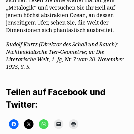
sich hat. Lesen Sie bitte Walter Harburgers
„Metalogik“ und versuchen Sie Ihr Heil auf
jenem höchst abstrakten Ozean, an dessen
jenseitigem Ufer, sehen Sie, die Welt der
Dimensionen sich phantastisch ausbreitet.
Rudolf Kurtz (Direktor des Schall und Rauch):
Nichteuklidische Tier-Geometrie; in: Die
Literarische Welt, 1. Jg, Nr. 7 vom 20. November
1925, S. 5.
Teilen auf Facebook und
Twitter:
K
K
K
K
K
l
l
l
l
l
i
i
i
i
i