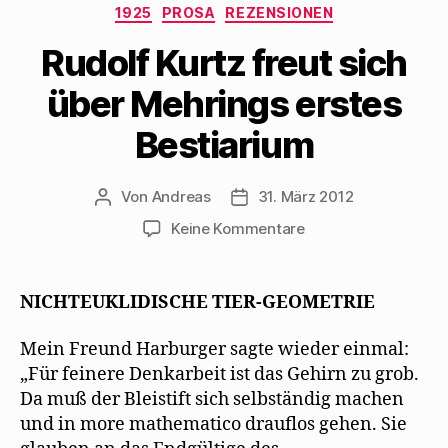
Kategorien
s
ö
e
e
f
1925
PROSA
REZENSIONEN
t
f
n
n
f
e
f
s
d
n
r
n
t
e
e
Rudolf Kurtz freut sich
g
e
e
n
t
e
t
r
(
)
ö
)
g
W
über Mehrings erstes
f
e
i
f
ö
r
n
f
d
Bestiarium
e
f
i
t
n
n
)
e
n
t
e
)
u
Von
Andreas
31. März 2012
Beitragsautor
Beitragsdatum
e
m
zu
Keine Kommentare
F
e
Rudolf
n
s
Kurtz
t
freut
e
NICHTEUKLIDISCHE TIER-GEOMETRIE
r
sich
g
e
über
Mein Freund Harburger sagte wieder einmal:
ö
Mehrings
f
„Für feinere Denkarbeit ist das Gehirn zu grob.
f
erstes
n
Da muß der Bleistift sich selbständig machen
e
Bestiarium
t
und in more mathematico drauflos gehen. Sie
)