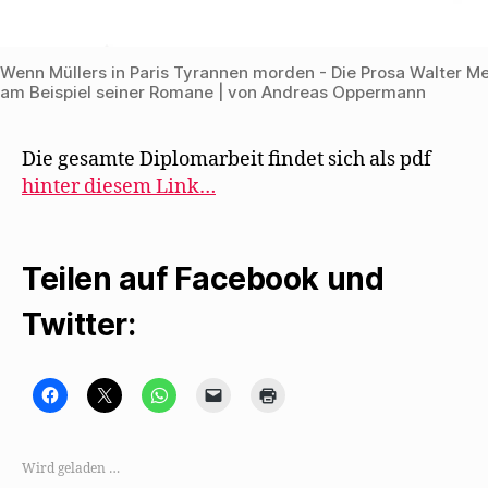
Wenn Müllers in Paris Tyrannen morden - Die Prosa Walter M
am Beispiel seiner Romane | von Andreas Oppermann
Die gesamte Diplomarbeit findet sich als pdf
hinter diesem Link…
Teilen auf Facebook und
Twitter:
K
K
K
K
K
l
l
l
l
l
i
i
i
i
i
c
c
c
c
c
k
k
k
k
k
,
e
e
e
e
Wird geladen …
u
,
n
n
n