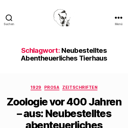
Suchen
Menü
Walter
Mehring
Schlagwort:
Neubestelltes
Abentheuerliches Tierhaus
Kategorien
1929
PROSA
ZEITSCHRIFTEN
Zoologie vor 400 Jahren
– aus: Neubestelltes
abenteuerliches