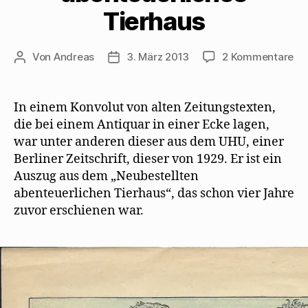
Tierhaus
zu
Von
Andreas
3. März 2013
2 Kommentare
Beitragsautor
Beitragsdatum
Zo
vo
40
In einem Konvolut von alten Zeitungstexten,
Ja
die bei einem Antiquar in einer Ecke lagen,
–
war unter anderen dieser aus dem UHU, einer
aus
Berliner Zeitschrift, dieser von 1929. Er ist ein
Ne
Auszug aus dem „Neubestellten
ab
abenteuerlichen Tierhaus“, das schon vier Jahre
Ti
zuvor erschienen war.