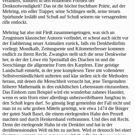
verankert, sondern in den erhabenen Formen der
Denknotwendigkeit? Das ist die höchst fruchtbare Prärie, auf der
Mehring, ein edler Trapper, seine Schlingen stellt, seine treuen
Spürhunde losläßt und Schuß auf Schuß seinem nie versagendem
rifle entlockt.
Mehring hat also mit Fleiß zusammengetragen, was sich an
Zeugnissen klassischer Autoren vorfindet, er scheut auch nicht vor
der Etablierung neuer Animalien zurück, falls ein Denkbedürfnis
vorliegt; Mondkalb, Zeitungsente und Kilometerfresser kommen
endlich zu ihrem Recht. Zwanglos stellt sich die neue Denkweise
her, in der der Löwe ein Spezialfall des Drachen ist und die
Seeschlange die allgemeine Form des Karpfens. Eine geistige
Landschaft entsteht, in der jene komplexen Tiere mit vollendeter
Selbstverständlichkeit auftreten und klar stellen sich die Methoden
heraus, mit denen die Menschheit versucht hat, jene Tiergestalten
höherer Mathematik in den euklidischen Lebensraum einzuordnen.
Das Einhorn zum Beispiel wird ein wunderbar zahmes Haustier,
wenn es sein Horn einer allerdings unbezweifelbaren Jungfrau in
den Schoß legen darf. So günstig liegt gemeinhin der Fall nicht und
man ist zu sehr groben Mitteln genötigt, wie etwa 1474 die Bürger
der guten Stadt Basel, die einem eierlegenden Hahn den Prozeß
machten und durch Henkershand verbrannten. Und dies mit Recht.
Denn der eierlegende Hahn ist ein Denktier und hat in der
dreidimensionalen Welt nichts zu suchen. Wird er dennoch bei einer