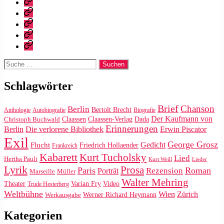
Blog?
Vita
Zitate
|
Impressum/Datenschutz
Tweets
Rechteanfrage
Suche
nach:
Schlagwörter
Brief
Chanson
Berlin
Bertolt Brecht
Anthologie
Autobiografie
Biografie
Der Kaufmann von
Claassen
Claassen-Verlag
Dada
Christoph Buchwald
Erinnerungen
Die verlorene Bibliothek
Berlin
Erwin Piscator
Exil
George Grosz
Gedicht
Flucht
Friedrich Hollaender
Frankreich
Kabarett
Kurt Tucholsky
Lied
Hertha Pauli
Kurt Weill
Lieder
Lyrik
Prosa
Paris
Roman
Rezension
Porträt
Marseille
Müller
Walter Mehring
Video
Theater
Varian Fry
Trude Hesterberg
Weltbühne
Wien
Zürich
Werner Richard Heymann
Werkausgabe
Kategorien