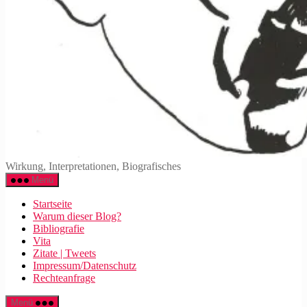
Walter
Wirkung, Interpretationen, Biografisches
Mehring
Menü
Startseite
Warum dieser Blog?
Bibliografie
Vita
Zitate | Tweets
Impressum/Datenschutz
Rechteanfrage
Menü