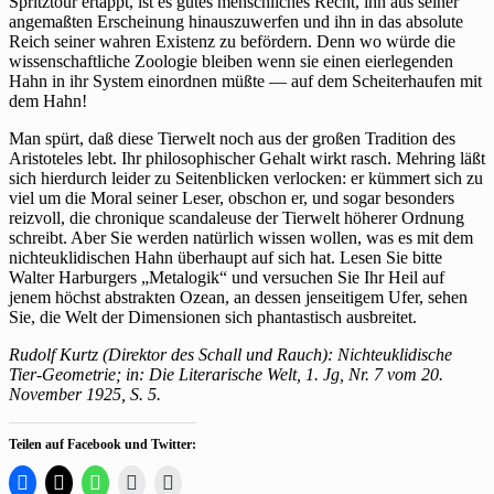
Spritztour ertappt, ist es gutes menschliches Recht, ihn aus seiner
angemaßten Erscheinung hinauszuwerfen und ihn in das absolute
Reich seiner wahren Existenz zu befördern. Denn wo würde die
wissenschaftliche Zoologie bleiben wenn sie einen eierlegenden
Hahn in ihr System einordnen müßte — auf dem Scheiterhaufen mit
dem Hahn!
Man spürt, daß diese Tierwelt noch aus der großen Tradition des
Aristoteles lebt. Ihr philosophischer Gehalt wirkt rasch. Mehring läßt
sich hierdurch leider zu Seitenblicken verlocken: er kümmert sich zu
viel um die Moral seiner Leser, obschon er, und sogar besonders
reizvoll, die chronique scandaleuse der Tierwelt höherer Ordnung
schreibt. Aber Sie werden natürlich wissen wollen, was es mit dem
nichteuklidischen Hahn überhaupt auf sich hat. Lesen Sie bitte
Walter Harburgers „Metalogik“ und versuchen Sie Ihr Heil auf
jenem höchst abstrakten Ozean, an dessen jenseitigem Ufer, sehen
Sie, die Welt der Dimensionen sich phantastisch ausbreitet.
Rudolf Kurtz (Direktor des Schall und Rauch): Nichteuklidische
Tier-Geometrie; in: Die Literarische Welt, 1. Jg, Nr. 7 vom 20.
November 1925, S. 5.
Teilen auf Facebook und Twitter:
Klick,
Klicke,
Klicken,
Klicken,
Klicken
um
um
um
um
zum