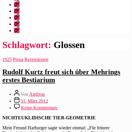
dieser
Bibliografie
Blog?
Vita
Zitate
|
Impressum/Datenschutz
Tweets
Rechteanfrage
Schlagwort:
Glossen
Kategorien
1925
Prosa
Rezensionen
Rudolf Kurtz freut sich über Mehrings
erstes Bestiarium
Beitragsautor
Von
Andreas
Beitragsdatum
31. März 2012
zu
Keine Kommentare
Rudolf
Kurtz
NICHTEUKLIDISCHE TIER-GEOMETRIE
freut
sich
Mein Freund Harburger sagte wieder einmal: „Für feinere