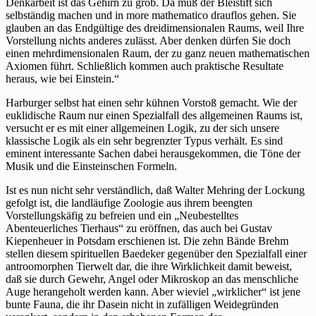
über
Denkarbeit ist das Gehirn zu grob. Da muß der Bleistift sich
Mehrings
selbständig machen und in more mathematico drauflos gehen. Sie
erstes
glauben an das Endgültige des dreidimensionalen Raums, weil Ihre
Bestiarium
Vorstellung nichts anderes zulässt. Aber denken dürfen Sie doch
einen mehrdimensionalen Raum, der zu ganz neuen mathematischen
Axiomen führt. Schließlich kommen auch praktische Resultate
heraus, wie bei Einstein.“
Harburger selbst hat einen sehr kühnen Vorstoß gemacht. Wie der
euklidische Raum nur einen Spezialfall des allgemeinen Raums ist,
versucht er es mit einer allgemeinen Logik, zu der sich unsere
klassische Logik als ein sehr begrenzter Typus verhält. Es sind
eminent interessante Sachen dabei herausgekommen, die Töne der
Musik und die Einsteinschen Formeln.
Ist es nun nicht sehr verständlich, daß Walter Mehring der Lockung
gefolgt ist, die landläufige Zoologie aus ihrem beengten
Vorstellungskäfig zu befreien und ein „Neubestelltes
Abenteuerliches Tierhaus“ zu eröffnen, das auch bei Gustav
Kiepenheuer in Potsdam erschienen ist. Die zehn Bände Brehm
stellen diesem spirituellen Baedeker gegenüber den Spezialfall einer
antroomorphen Tierwelt dar, die ihre Wirklichkeit damit beweist,
daß sie durch Gewehr, Angel oder Mikroskop an das menschliche
Auge herangeholt werden kann. Aber wieviel „wirklicher“ ist jene
bunte Fauna, die ihr Dasein nicht in zufälligen Weidegründen