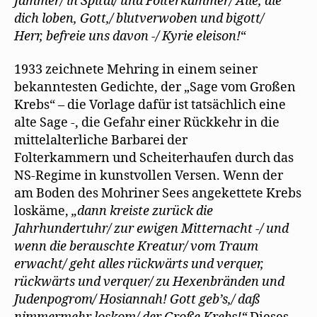
Jammer/ in Spital/ und Folterkammer/ Alle, die
dich loben, Gott,/ blutverwoben und bigott/
Herr, befreie uns davon -/ Kyrie eleison!
“
1933 zeichnete Mehring in einem seiner
bekanntesten Gedichte, der „Sage vom Großen
Krebs“ – die Vorlage dafür ist tatsächlich eine
alte Sage -, die Gefahr einer Rückkehr in die
mittelalterliche Barbarei der
Folterkammern und Scheiterhaufen durch das
NS-Regime in kunstvollen Versen. Wenn der
am Boden des Mohriner Sees angekettete Krebs
loskäme,
„dann kreiste zurück die
Jahrhundertuhr/ zur ewigen Mitternacht -/ und
wenn die berauschte Kreatur/ vom Traum
erwacht/ geht alles rückwärts und verquer,
rückwärts und verquer/ zu Hexenbränden und
Judenpogrom/ Hosiannah! Gott geb’s,/ daß