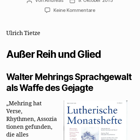
Von
Andreas
9. Oktober 2015
Beitragsautor
Beitragsdatum
zu
Keine Kommentare
Ulrich
Tietze
:
Ulrich Tietze
Außer
Reih
Außer Reih und Glied
und
Glied
Walter Mehrings Sprachgewalt
als Waffe des Gejagte
„Mehring hat
Verse,
Rhythmen, Assozia
tionen gefunden,
die alles