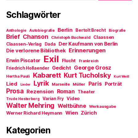
t
e
r
Schlagwörter
g
e
ö
f
f
Berlin
Bertolt Brecht
Anthologie
Autobiografie
Biografie
n
Brief
Chanson
e
Claassen
Christoph Buchwald
t
Der Kaufmann von Berlin
Claassen-Verlag
Dada
)
Erinnerungen
Die verlorene Bibliothek
Exil
Erwin Piscator
Flucht
Frankreich
George Grosz
Gedicht
Friedrich Hollaender
Kabarett
Kurt Tucholsky
Hertha Pauli
Kurt Weill
Lyrik
Paris
Lied
Porträt
Marseille
Müller
Lieder
Prosa
Roman
Rezension
Theater
Video
Varian Fry
Trude Hesterberg
Walter Mehring
Weltbühne
Werkausgabe
Wien
Zürich
Werner Richard Heymann
Kategorien