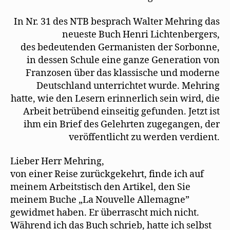
Mehring
)
e
n
t
e
in
)
u
In Nr. 31 des NTB besprach Walter Mehring das
e
Neuen
m
neueste Buch Henri Lichtenbergers,
Tage-
F
des bedeutenden Germanisten der Sorbonne,
e
Buch
n
in dessen Schule eine ganze Generation von
s
t
Franzosen über das klassische und moderne
e
r
Deutschland unterrichtet wurde. Mehring
g
e
hatte, wie den Lesern erinnerlich sein wird, die
ö
f
Arbeit betrübend einseitig gefunden. Jetzt ist
f
n
ihm ein Brief des Gelehrten zugegangen, der
e
t
veröffentlicht zu werden verdient.
)
Lieber Herr Mehring,
von einer Reise zurückgekehrt, finde ich auf
meinem Arbeitstisch den Artikel, den Sie
meinem Buche „La Nouvelle Allemagne”
gewidmet haben. Er überrascht mich nicht.
Während ich das Buch schrieb, hatte ich selbst