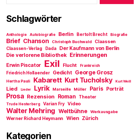
e
f
i
t
n
n
)
e
n
t
e
Schlagwörter
)
u
e
m
F
Berlin
e
Bertolt Brecht
Anthologie
Autobiografie
Biografie
n
Brief
Chanson
Claassen
Christoph Buchwald
s
t
Der Kaufmann von Berlin
Claassen-Verlag
Dada
e
Erinnerungen
r
Die verlorene Bibliothek
g
Exil
e
Erwin Piscator
Flucht
Frankreich
ö
f
George Grosz
Gedicht
Friedrich Hollaender
f
Kabarett
n
Kurt Tucholsky
Hertha Pauli
Kurt Weill
e
Lyrik
t
Paris
Lied
Porträt
Marseille
Müller
Lieder
)
Prosa
Roman
Rezension
Theater
Video
Varian Fry
Trude Hesterberg
Walter Mehring
Weltbühne
Werkausgabe
Wien
Zürich
Werner Richard Heymann
Kategorien