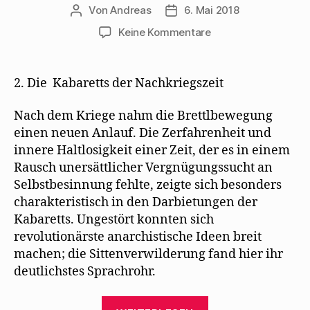
Von
Andreas
6. Mai 2018
Beitragsautor
Beitragsdatum
zu
Keine Kommentare
Erwin
Sternitzke
untersucht
2. Die Kabaretts der Nachkriegszeit
1932
den
Nach dem Kriege nahm die Brettlbewegung
Bänkelsang
einen neuen Anlauf. Die Zerfahrenheit und
innere Haltlosigkeit einer Zeit, der es in einem
Rausch unersättlicher Vergnügungssucht an
Selbstbesinnung fehlte, zeigte sich besonders
charakteristisch in den Darbietungen der
Kabaretts. Ungestört konnten sich
revolutionärste anarchistische Ideen breit
machen; die Sittenverwilderung fand hier ihr
deutlichstes Sprachrohr.
„Erwin