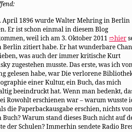
ffend:
 April 1896 wurde Walter Mehring in Berlin
n. Er ist schon einmal in diesem Blog
ommen, weil ich am 3. Oktober 2011
➱hier
s
 Berlin zitiert habe. Er hat wunderbare Cha
ieben, was auch der immer kritische Kurt
sky zugestehen musste. Das erste, was ich vo
g gelesen habe, war Die verlorene Bibliothek
ographie einer Kultur, ein Buch, das mich
ltig beeindruckt hat. Wenn man bedenkt, das
ei Rowohlt erschienen war – warum wusste i
als die Paperbackausgabe erschien, nichts vo
 Buch? Warum stand dieses Buch nicht auf d
ste der Schulen? Immerhin sendete Radio Br