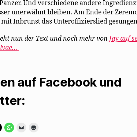
Panzer. Und verschiedene andere Ingredienz
sser unerwähnt bleiben. Am Ende der Zerem
mit Inbrunst das Unteroffizierslied gesungen
teht nun der Text und noch mehr von
Jay auf s
ilvae…
len auf Facebook und
tter:
K
K
K
K
l
l
l
l
i
i
i
i