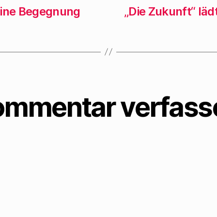
e
eine Begegnung
„Die Zukunft“ lä
t
)
ommentar verfass