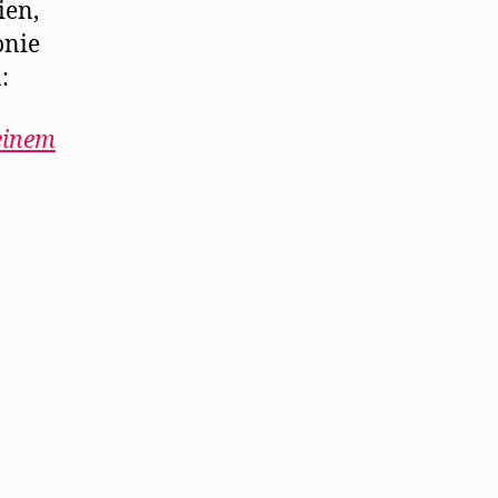
ien,
onie
:
einem