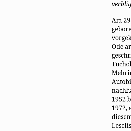
verblü
Am 29.
gebore
vorgek
Ode an
geschr
Tuchol
Mehrin
Autobi
nachha
1952 b
1972, 
diesem
Leseli