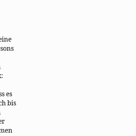
eine
nsons
n
:
s es
ch bis
n
er
emen