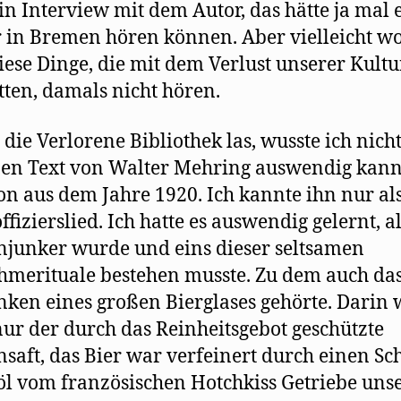
in Interview mit dem Autor, das hätte ja mal 
 in Bremen hören können. Aber vielleicht wo
ese Dinge, die mit dem Verlust unserer Kultu
tten, damals nicht hören.
h die Verlorene Bibliothek las, wusste ich nicht
nen Text von Walter Mehring auswendig kannt
n aus dem Jahre 1920. Ich kannte ihn nur al
ffizierslied. Ich hatte es auswendig gelernt, al
junker wurde und eins dieser seltsamen
merituale bestehen musste. Zu dem auch da
nken eines großen Bierglases gehörte. Darin
nur der durch das Reinheitsgebot geschützte
saft, das Bier war verfeinert durch einen Sc
l vom französischen Hotchkiss Getriebe uns