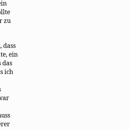
ein
llte
r zu
, dass
e, ein
s das
s ich
s
 war
huss
erer