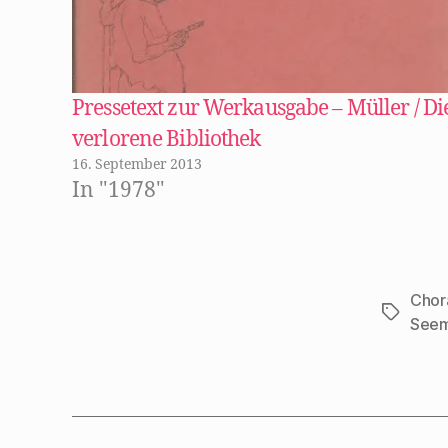
m
F
e
n
s
t
e
r
Pressetext zur Werkausgabe – Müller / Di
g
e
verlorene Bibliothek
ö
f
16. September 2013
f
n
In "1978"
e
t
)
Chor
Schlagwö
Seem