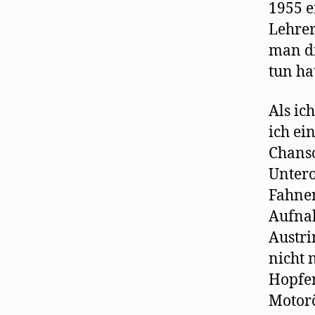
1955 e
Lehrer
man di
tun ha
Als ic
ich ei
Chanso
Untero
Fahnen
Aufnah
Austri
nicht 
Hopfen
Motorö