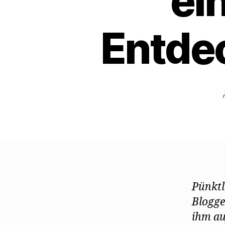
ei
Entde
Pünktl
Blogge
ihm auf