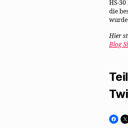
HS-30 
die be
wurde 
Hier s
Blog S
Tei
Twi
K
l
i