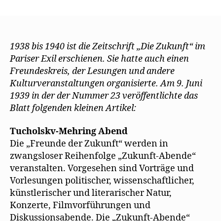
„Die
Zukunft“
lädt
im
Juni
1938 bis 1940 ist die Zeitschrift „Die Zukunft“ im
1939
Pariser Exil erschienen. Sie hatte auch einen
zum
Freundeskreis, der Lesungen und andere
Tucholsky-
Kulturveranstaltungen organisierte. Am 9. Juni
Mehring-
1939 in der der Nummer 23 veröffentlichte das
Abend
Blatt folgenden kleinen Artikel:
Tucholskv-Mehring Abend
Die „Freunde der Zukunft“ werden in
zwangsloser Reihenfolge „Zukunft-Abende“
veranstalten. Vorgesehen sind Vorträge und
Vorlesungen politischer, wissenschaftlicher,
künstlerischer und literarischer Natur,
Konzerte, Filmvorführungen und
Diskussionsabende. Die „Zukunft-Abende“