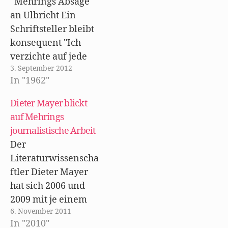
Mehrings Absage
e
f
i
t
n
n
an Ulbricht Ein
)
e
n
t
e
Schriftsteller bleibt
)
u
e
konsequent "Ich
m
F
verzichte auf jede
e
n
3. September 2012
ostorientierte
s
t
In "1962"
Lizenzausgabe
e
r
meiner Arbeiten", -.
g
Dieter Mayer blickt
e
ö
schrieb Walter
auf Mehrings
f
f
Mehring aus Ascona
journalistische Arbeit
n
e
an seinen
t
Der
)
westdeutschen
Literaturwissenscha
Verleger, der ihm
ftler Dieter Mayer
mitgeteilt hatte, der
hat sich 2006 und
Ost-Berliner
2009 mit je einem
Aufbau-Verlag habe
6. November 2011
Beitrag in der
um die Lizenz für
In "2010"
Zeitschrift "litertur