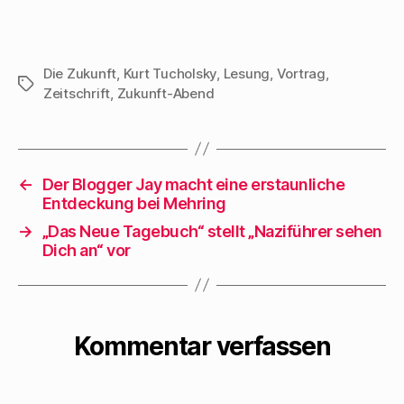
den Roman "Müller,
für leser" mit Walter
Chronik einer
Mehrings Arbeit als
deutschen Sippe
Journalist
Die Zukunft
,
Kurt Tucholsky
,
Lesung
,
Vortrag
,
Schlagwörter
von Tacitus bis
Zeitschrift
,
Zukunft-Abend
auseinandergesetzt.
Hitler"…
Der erste Beitrag
behandelt die Zeit
bis 1933, der zweite
←
Der Blogger Jay macht eine erstaunliche
das Exil von 1933
Entdeckung bei Mehring
bis 1939. Beide
→
„Das Neue Tagebuch“ stellt „Naziführer sehen
Beiträge sind in
Dich an“ vor
Dieter Mayers
Sammelband
"Kurt…
Kommentar verfassen