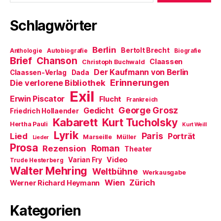
Schlagwörter
Berlin
Bertolt Brecht
Anthologie
Autobiografie
Biografie
Brief
Chanson
Claassen
Christoph Buchwald
Der Kaufmann von Berlin
Claassen-Verlag
Dada
Erinnerungen
Die verlorene Bibliothek
Exil
Erwin Piscator
Flucht
Frankreich
George Grosz
Gedicht
Friedrich Hollaender
Kabarett
Kurt Tucholsky
Hertha Pauli
Kurt Weill
Lyrik
Paris
Lied
Porträt
Marseille
Müller
Lieder
Prosa
Roman
Rezension
Theater
Video
Varian Fry
Trude Hesterberg
Walter Mehring
Weltbühne
Werkausgabe
Wien
Zürich
Werner Richard Heymann
Kategorien