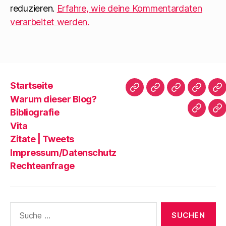
reduzieren.
Erfahre, wie deine Kommentardaten
verarbeitet werden.
Startseite
Startseite
Warum
Bibliografie
Vita
Zi
Warum dieser Blog?
dieser
|
Bibliografie
Impres
Re
Blog?
T
Vita
Zitate | Tweets
Impressum/Datenschutz
Rechteanfrage
Suche
nach: