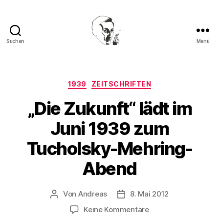
Suchen
Menü
Walter
Mehring
Kategorien
1939
ZEITSCHRIFTEN
„Die Zukunft“ lädt im
Juni 1939 zum
Tucholsky-Mehring-
Abend
Von
Andreas
8. Mai 2012
Beitragsautor
Beitragsdatum
zu
Keine Kommentare