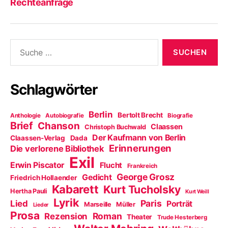
Rechteanfrage
Suche
nach:
Schlagwörter
Berlin
Bertolt Brecht
Anthologie
Autobiografie
Biografie
Brief
Chanson
Claassen
Christoph Buchwald
Der Kaufmann von Berlin
Claassen-Verlag
Dada
Erinnerungen
Die verlorene Bibliothek
Exil
Erwin Piscator
Flucht
Frankreich
George Grosz
Gedicht
Friedrich Hollaender
Kabarett
Kurt Tucholsky
Hertha Pauli
Kurt Weill
Lyrik
Paris
Lied
Porträt
Marseille
Müller
Lieder
Prosa
Roman
Rezension
Theater
Trude Hesterberg