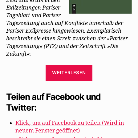
Literaturkritik in den
Exilzeitungen Pariser
Tageblatt und Pariser
Tageszeitung auch auf Konflikte innerhalb der
Pariser Exilpresse hingewiesen. Exemplarisch
beschreibt sie einen Streit zwischen der »Pariser
Tageszeitung« (PTZ) und der Zeitschrift »Die
Zukunft«:
„Streit
WEITERLESEN
über
Hilfsaktion
für
Teilen auf Facebook und
Mehring
Twitter:
im
Pariser
Klick, um auf Facebook zu teilen (Wird in
Exil“
neuem Fenster geöffnet)