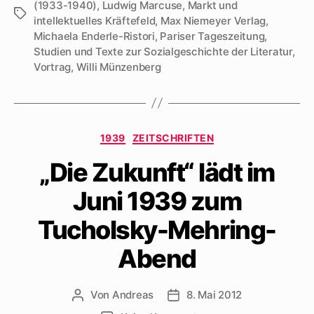
(1933-1940)
,
Ludwig Marcuse
,
Markt und
Schlagwörter
intellektuelles Kräftefeld
,
Max Niemeyer Verlag
,
Michaela Enderle-Ristori
,
Pariser Tageszeitung
,
Studien und Texte zur Sozialgeschichte der Literatur
,
Vortrag
,
Willi Münzenberg
Kategorien
1939
ZEITSCHRIFTEN
„Die Zukunft“ lädt im
Juni 1939 zum
Tucholsky-Mehring-
Abend
Von
Andreas
8. Mai 2012
Beitragsautor
Beitragsdatum