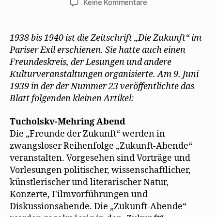
zu
Keine Kommentare
„Die
Zukunft“
lädt
1938 bis 1940 ist die Zeitschrift „Die Zukunft“ im
im
Pariser Exil erschienen. Sie hatte auch einen
Juni
Freundeskreis, der Lesungen und andere
1939
Kulturveranstaltungen organisierte. Am 9. Juni
zum
1939 in der der Nummer 23 veröffentlichte das
Tucholsky-
Blatt folgenden kleinen Artikel:
Mehring-
Abend
Tucholskv-Mehring Abend
Die „Freunde der Zukunft“ werden in
zwangsloser Reihenfolge „Zukunft-Abende“
veranstalten. Vorgesehen sind Vorträge und
Vorlesungen politischer, wissenschaftlicher,
künstlerischer und literarischer Natur,
Konzerte, Filmvorführungen und
Diskussionsabende. Die „Zukunft-Abende“