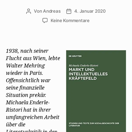
Von
Andreas
4. Januar 2020
Beitragsautor
Beitragsdatum
zu
Keine Kommentare
Streit
über
Hilfsaktion
für
1938, nach seiner
Mehring
Flucht aus Wien, lebte
im
Walter Mehring
Pariser
Exil
wieder in Paris.
Offensichtlich war
seine finanzielle
Situation prekär.
Michaela Enderle-
Ristori hat in ihrer
umfangreichen Arbeit
über die