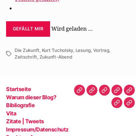
Wird geladen …
GEFÄLLT MIR
Die Zukunft
,
Kurt Tucholsky
,
Lesung
,
Vortrag
,
Schlagwörter
Zeitschrift
,
Zukunft-Abend
Startseite
Startseite
Warum
Bibliografie
Vita
Zit
Warum dieser Blog?
dieser
|
Bibliografie
Impres
Re
Blog?
Tw
Vita
Zitate | Tweets
Impressum/Datenschutz