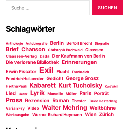
Suche
nach:
Schlagwörter
Berlin
Bertolt Brecht
Anthologie
Autobiografie
Biografie
Brief
Chanson
Claassen
Christoph Buchwald
Der Kaufmann von Berlin
Claassen-Verlag
Dada
Erinnerungen
Die verlorene Bibliothek
Exil
Erwin Piscator
Flucht
Frankreich
George Grosz
Gedicht
Friedrich Hollaender
Kabarett
Kurt Tucholsky
Hertha Pauli
Kurt Weill
Lyrik
Paris
Lied
Porträt
Marseille
Müller
Lieder
Prosa
Roman
Rezension
Theater
Trude Hesterberg
Walter Mehring
Weltbühne
Video
Varian Fry
Wien
Zürich
Werner Richard Heymann
Werkausgabe