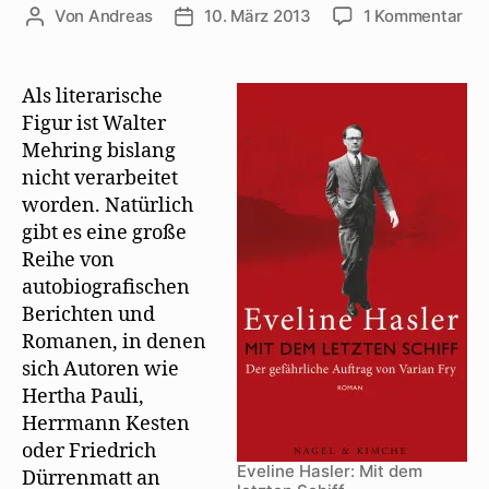
zu
Von
Andreas
10. März 2013
1 Kommentar
Beitragsautor
Beitragsdatum
Wal
Meh
als
Als literarische
lit
Figur ist Walter
Fig
Mehring bislang
bei
nicht verarbeitet
Eve
worden. Natürlich
Has
gibt es eine große
Reihe von
autobiografischen
Berichten und
Romanen, in denen
sich Autoren wie
Hertha Pauli,
Herrmann Kesten
oder Friedrich
Eveline Hasler: Mit dem
Dürrenmatt an