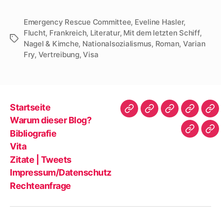
Emergency Rescue Committee
,
Eveline Hasler
,
Flucht
,
Frankreich
,
Literatur
,
Mit dem letzten Schiff
,
Schlagwörter
Nagel & Kimche
,
Nationalsozialismus
,
Roman
,
Varian
Fry
,
Vertreibung
,
Visa
Startseite
Startseite
Warum
Bibliografie
Vita
Zit
Warum dieser Blog?
dieser
|
Bibliografie
Impres
Re
Blog?
Tw
Vita
Zitate | Tweets
Impressum/Datenschutz
Rechteanfrage