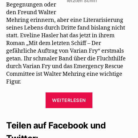
letzten Schiff
Begegnungen oder
den Freund Walter
Mehring erinnern, aber eine Literarisierung
seines Lebens durch Dritte fand bislang nicht
statt. Eveline Hasler hat das jetzt in ihrem
Roman „Mit dem letzten Schiff – Der
gefährliche Auftrag von Varian Fry“ erstmals
getan. Ihr schmaler Band über die Fluchthilfe
durch Varian Fry und das Emergency Rescue
Committee ist Walter Mehring eine wichtige
Figur.
„Walter
WEITERLESEN
Mehring
als
literarische
Teilen auf Facebook und
Figur
bei