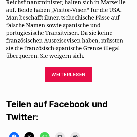
Reichsfinanzminister, halten sich in Marseille
auf. Beide haben „Visitor-Visen“ für die USA.
Man beschafft ihnen tschechische Pässe auf
falsche Namen sowie spanische und
portugiesische Transitvisen. Da sie keine
französischen Ausreisevisen haben, müssten
sie die französisch-spanische Grenze illegal
überqueren. Sie weigern sich.
„Lisa
WEITERLESEN
Fittko
schildert,
wie
Teilen auf Facebook und
Mehring
Hilferdings
Twitter:
Martinique-
Passage
bekam“
K
K
K
K
K