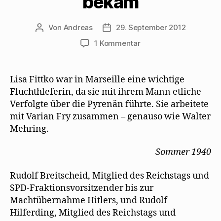
bekam
Von
Andreas
29. September 2012
Beitragsautor
Beitragsdatum
zu
1 Kommentar
Lisa
Fittko
schildert,
Lisa Fittko war in Marseille eine wichtige
wie
Fluchthleferin, da sie mit ihrem Mann etliche
Mehring
Verfolgte über die Pyrenän führte. Sie arbeitete
Hilferdings
mit Varian Fry zusammen – genauso wie Walter
Martinique-
Mehring.
Passage
bekam
Sommer 1940
Rudolf Breitscheid, Mitglied des Reichstags und
SPD-Fraktionsvorsitzender bis zur
Machtübernahme Hitlers, und Rudolf
Hilferding, Mitglied des Reichstags und