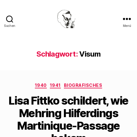
Suchen
Menü
Walter
Mehring
Schlagwort:
Visum
Kategorien
1940
1941
BIOGRAFISCHES
Lisa Fittko schildert, wie
Mehring Hilferdings
Martinique-Passage