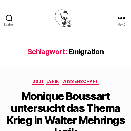
Suchen
Menü
Walter
Mehring
Schlagwort:
Emigration
Kategorien
2001
LYRIK
WISSENSCHAFT
Monique Boussart
untersucht das Thema
Krieg in Walter Mehrings