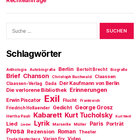
Rechteanfrage
t
f
n
n
f
e
f
s
d
n
r
n
t
e
e
g
e
e
n
t
e
t
r
(
)
ö
)
g
W
f
e
i
Suche
f
ö
r
nach:
n
f
d
e
f
i
t
n
n
)
e
n
t
e
Schlagwörter
)
u
e
m
F
Berlin
e
Bertolt Brecht
Anthologie
Autobiografie
Biografie
n
Brief
Chanson
Claassen
Christoph Buchwald
s
t
Der Kaufmann von Berlin
Claassen-Verlag
Dada
e
Erinnerungen
r
Die verlorene Bibliothek
g
Exil
e
Erwin Piscator
Flucht
Frankreich
ö
f
George Grosz
Gedicht
Friedrich Hollaender
f
Kabarett
n
Kurt Tucholsky
Hertha Pauli
Kurt Weill
e
Lyrik
t
Paris
Lied
Porträt
Marseille
Müller
Lieder
)
Prosa
Roman
Rezension
Theater
Video
Varian Fry
Trude Hesterberg