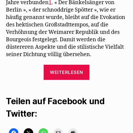
Jahre verbunden
1
. « Der Bänkelsänger von
Berlin », « der schnoddrige Spötter », wie er
häufig genannt wurde, bleibt auf die Evokation
des hektischen Großstadttempos, auf die
Verhöhnung der Weimarer Republik und des
Bourgeois festgelegt. Damit werden die
düstereren Aspekte und die stilistische Vielfalt
seiner Dichtung völlig übersehen.
„Monique
WEITERLESEN
Boussart
untersucht
das
Teilen auf Facebook und
Thema
Krieg
Twitter:
in
Walter
Mehrings
K
K
K
K
K