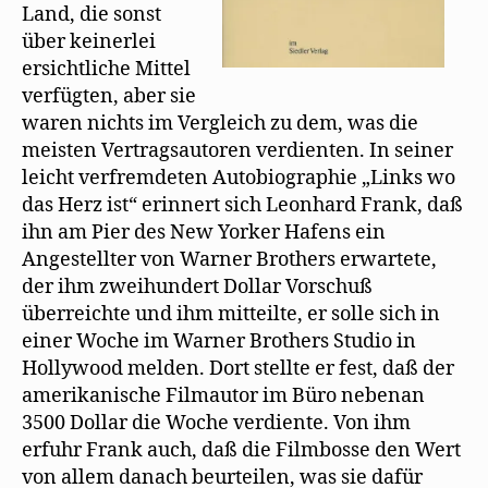
Land, die sonst
f
n
über keinerlei
e
t
ersichtliche Mittel
)
verfügten, aber sie
waren nichts im Vergleich zu dem, was die
meisten Vertragsautoren verdienten. In seiner
leicht verfremdeten Autobiographie „Links wo
das Herz ist“ erinnert sich Leonhard Frank, daß
ihn am Pier des New Yorker Hafens ein
Angestellter von Warner Brothers erwartete,
der ihm zweihundert Dollar Vorschuß
überreichte und ihm mitteilte, er solle sich in
einer Woche im Warner Brothers Studio in
Hollywood melden. Dort stellte er fest, daß der
amerikanische Filmautor im Büro nebenan
3500 Dollar die Woche verdiente. Von ihm
erfuhr Frank auch, daß die Filmbosse den Wert
von allem danach beurteilen, was sie dafür