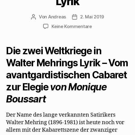
Lyrik
Von
Andreas
2. Mai 2019
Beitragsautor
Beitragsdatum
zu
Keine Kommentare
Monique
Boussart
untersucht
Die zwei Weltkriege in
das
Thema
Walter Mehrings Lyrik – Vom
Krieg
avantgardistischen Cabaret
in
Walter
zur Elegie
von Monique
Mehrings
Lyrik
Boussart
Der Name des lange verkannten Satirikers
Walter Mehring (1896-1981) ist heute noch vor
allem mit der Kabarettszene der zwanziger