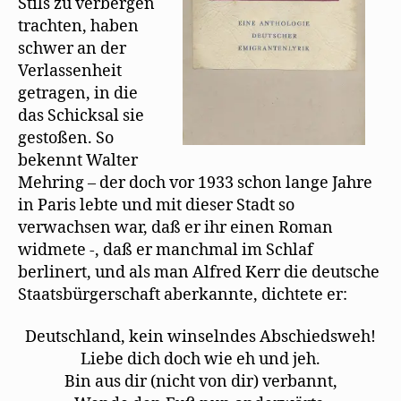
Stils zu verbergen
e
n
trachten, haben
s
schwer an der
t
e
Verlassenheit
r
g
getragen, in die
e
ö
das Schicksal sie
f
f
gestoßen. So
n
e
bekennt Walter
t
)
Mehring – der doch vor 1933 schon lange Jahre
in Paris lebte und mit dieser Stadt so
verwachsen war, daß er ihr einen Roman
widmete -, daß er manchmal im Schlaf
berlinert, und als man Alfred Kerr die deutsche
Staatsbürgerschaft aberkannte, dichtete er:
Deutschland, kein winselndes Abschiedsweh!
Liebe dich doch wie eh und jeh.
Bin aus dir (nicht von dir) verbannt,