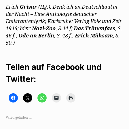
Erich
Grisar
(Hg.): Denk ich an Deutschland in
der Nacht – Eine Anthologie deutscher
Emigrantenlyrik; Karlsruhe: Verlag Volk und Zeit
1946; hier:
Nazi-Zoo
, S.44 f;
Das Tränenfass
, S.
46 f.,
Ode an Berlin
, S. 48 f.,
Erich Mühsam
, S.
50.)
Teilen auf Facebook und
Twitter:
K
K
K
K
K
l
l
l
l
l
i
i
i
i
i
c
c
c
c
c
k
k
k
k
k
,
e
e
e
e
Wird geladen …
u
,
n
n
n
m
u
,
,
z
a
m
u
u
u