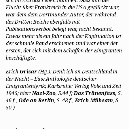
sch im Exil das Leben nahmen. Dass ihm die
Flucht über Frankreich in die USA geglückt war,
war dem dem Dortmunder Autor, der während
des Dritten Reichs ebenfalls mit
Publikationsverbot belegt war, nicht bekannt.
Etwas mehr als ein Jahr nach der Kapitulation ist
der schmale Band erschienen und war einer der
ersten, der sich mit dem Schaffen der Eimgranten
beschäftigte.
Erich
Grisar
(Hg.): Denk ich an Deutschland in
der Nacht – Eine Anthologie deutscher
Emigrantenlyrik; Karlsruhe: Verlag Volk und Zeit
1946; hier:
Nazi-Zoo
, S.44 f;
Das Tränenfass
, S.
46 f.,
Ode an Berlin
, S. 48 f.,
Erich Mühsam
, S.
50.)