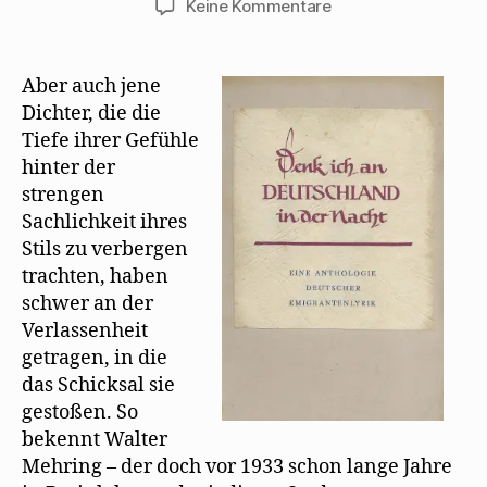
zu
Keine Kommentare
Erich
Grisar
hält
Aber auch jene
Walter
Dichter, die die
Mehring
Tiefe ihrer Gefühle
1946
hinter der
für
strengen
tot
Sachlichkeit ihres
Stils zu verbergen
trachten, haben
schwer an der
Verlassenheit
getragen, in die
das Schicksal sie
gestoßen. So
bekennt Walter
Mehring – der doch vor 1933 schon lange Jahre