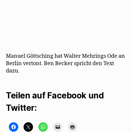
n
s
t
e
r
g
e
ö
f
f
n
e
t
)
Manuel Göttsching hat Walter Mehrings Ode an
Berlin vertont. Ben Becker spricht den Text
dazu.
Teilen auf Facebook und
Twitter:
K
K
K
K
K
l
l
l
l
l