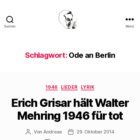
Suchen
Menü
Walter
Mehring
Schlagwort:
Ode an Berlin
Kategorien
1946
LIEDER
LYRIK
Erich Grisar hält Walter
Mehring 1946 für tot
Von
Andreas
29. Oktober 2014
Beitragsautor
Beitragsdatum