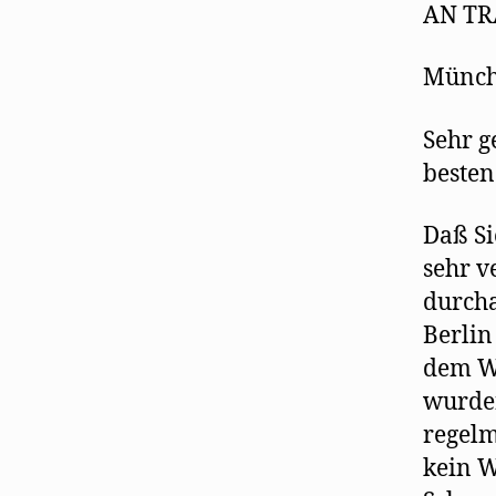
AN TR
Münche
Sehr g
besten
Daß Si
sehr v
durcha
Berlin
dem Wi
wurden
regelm
kein W