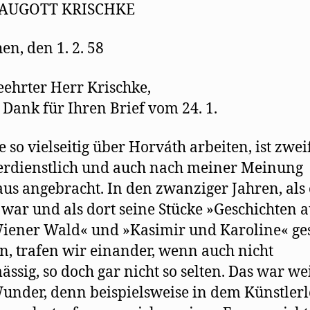
m
AUGOTT KRISCHKE
F
e
n
s
n, den 1. 2. 58
t
e
r
g
eehrter Herr Krischke,
e
ö
f
 Dank für Ihren Brief vom 24. 1.
f
n
e
t
e so vielseitig über Horváth arbeiten, ist zwei
)
erdienstlich und auch nach meiner Meinung
us angebracht. In den zwanziger Jahren, als 
 war und als dort seine Stücke »Geschichten a
ener Wald« und »Kasimir und Karoline« ges
, trafen wir einander, wenn auch nicht
ässig, so doch gar nicht so selten. Das war we
under, denn beispielsweise in dem Künstlerl