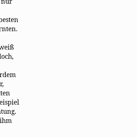
 nur
besten
rnten.
 weiß
doch,
erdem
r,
hten
eispiel
tung.
r ihm