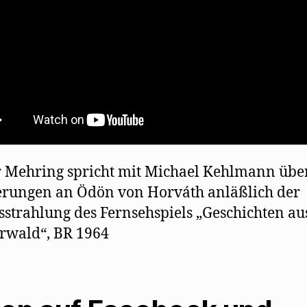
 Mehring spricht mit Michael Kehlmann über
rungen an Ödön von Horváth anläßlich der
sstrahlung des Fernsehspiels „Geschichten a
rwald“, BR 1964