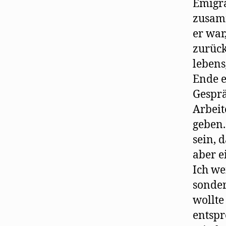
Emigra
zusamm
er war
zurück
lebens
Ende e
Gesprä
Arbeit
geben.
sein, 
aber e
Ich we
sonde
wollte
entspr