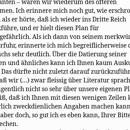
nten – waren wir wiederum des öfteren
en. Ich erinnere mich noch gut, wie erschr
, als er hörte, daß ich wieder ins Dritte Reich
führe, und er hielt diesen Plan für
gefährlich. Als ich dann von seinem merkwü
rfuhr, erinnerte ich mich begreiflicherweise 
chs sehr deutlich. Über die Datierung seiner
en und ähnliches kann ich Ihnen kaum Ausk
 Das dürfte nicht zuletzt darauf zurückzufüh
daß wir (…) zwar fleissig über Literatur sprac
igentlich nicht so sehr über unsere eigenen P
iß, daß ich Ihnen mit diesen wenigen Zeilen 
rlich zweckdienlichen Angaben machen kann
 aber doch, so gut ich es eben kann, Ihrer Bitt
echen.