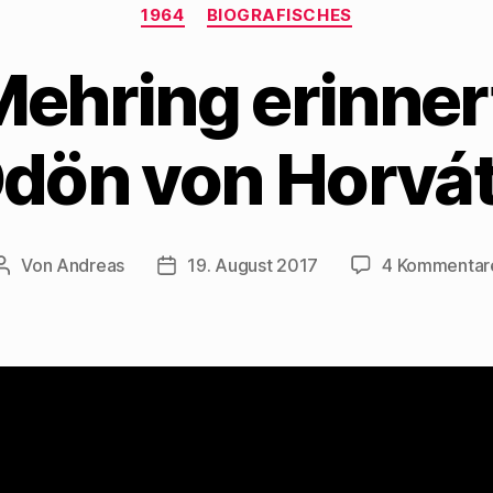
Kategorien
1964
BIOGRAFISCHES
ehring erinner
dön von Horvá
Von
Andreas
19. August 2017
4 Kommentar
Beitragsautor
Beitragsdatum