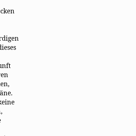
ocken
rdigen
dieses
unft
ren
hen,
läne.
keine
,
e