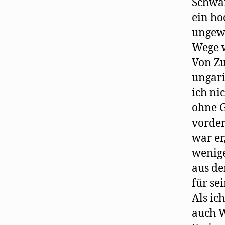
Schwan
ein ho
ungewö
Wege w
Von Zu
ungari
ich ni
ohne G
vorder
war er
wenige
aus de
für se
Als ic
auch W