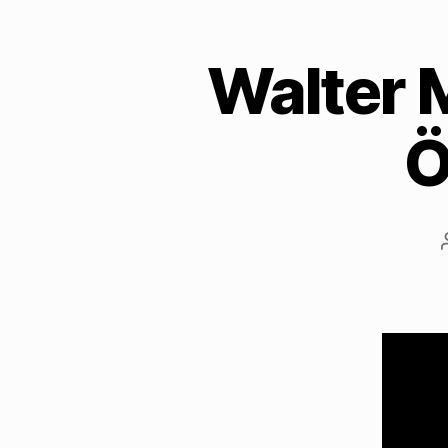
Walter M
Ö