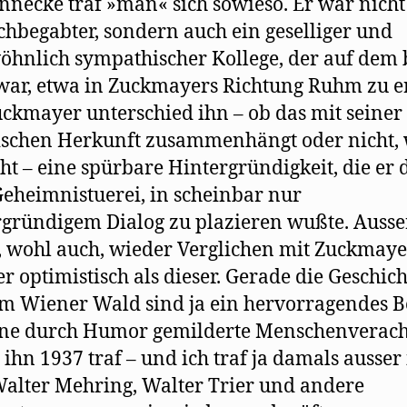
necke traf »man« sich sowieso. Er war nicht
chbegabter, sondern auch ein geselliger und
hnlich sympathischer Kollege, der auf dem 
ar, etwa in Zuckmayers Richtung Ruhm zu e
ckmayer unterschied ihn – ob das mit seiner
schen Herkunft zusammenhängt oder nicht,
cht – eine spürbare Hintergründigkeit, die er 
eheimnistuerei, in scheinbar nur
gründigem Dialog zu plazieren wußte. Auss
, wohl auch, wieder Verglichen mit Zuckmaye
r optimistisch als dieser. Gerade die Geschic
m Wiener Wald sind ja ein hervorragendes B
ine durch Humor gemilderte Menschenverach
h ihn 1937 traf – und ich traf ja damals ausse
alter Mehring, Walter Trier und andere