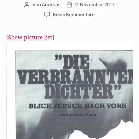
Von
Andreas
2. November 2017
Beitragsautor
Beitragsdatum
zu
Keine Kommentare
Walter
Stapper
erinnert
[Show picture list]
1977
an
„Die
verbrannten
Dichter“