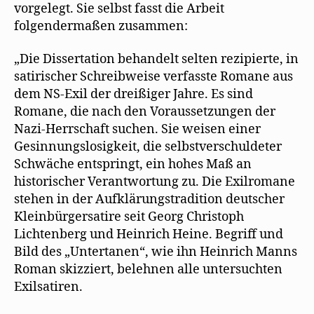
ö
vorgelegt. Sie selbst fasst die Arbeit
f
f
folgendermaßen zusammen:
n
e
t
)
„Die Dissertation behandelt selten rezipierte, in
satirischer Schreibweise verfasste Romane aus
dem NS-Exil der dreißiger Jahre. Es sind
Romane, die nach den Voraussetzungen der
Nazi-Herrschaft suchen. Sie weisen einer
Gesinnungslosigkeit, die selbstverschuldeter
Schwäche entspringt, ein hohes Maß an
historischer Verantwortung zu. Die Exilromane
stehen in der Aufklärungstradition deutscher
Kleinbürgersatire seit Georg Christoph
Lichtenberg und Heinrich Heine. Begriff und
Bild des „Untertanen“, wie ihn Heinrich Manns
Roman skizziert, belehnen alle untersuchten
Exilsatiren.