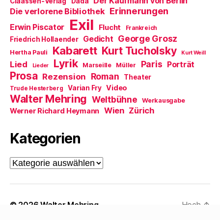
Der Kaufmann von Berlin
Claassen-Verlag
Dada
n
Erinnerungen
Die verlorene Bibliothek
s
t
Exil
e
Erwin Piscator
Flucht
Frankreich
r
George Grosz
g
Gedicht
Friedrich Hollaender
e
Kabarett
Kurt Tucholsky
ö
Hertha Pauli
Kurt Weill
f
Lyrik
Paris
Lied
f
Porträt
Marseille
Müller
Lieder
n
Prosa
Roman
Rezension
e
Theater
t
Video
Varian Fry
Trude Hesterberg
)
Walter Mehring
Weltbühne
Werkausgabe
Wien
Zürich
Werner Richard Heymann
Kategorien
Kategorien
© 2026
Walter Mehring
Hoch
↑