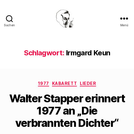
Suchen
Menü
Walter
Mehring
Schlagwort:
Irmgard Keun
Kategorien
1977
KABARETT
LIEDER
Walter Stapper erinnert
1977 an „Die
verbrannten Dichter“