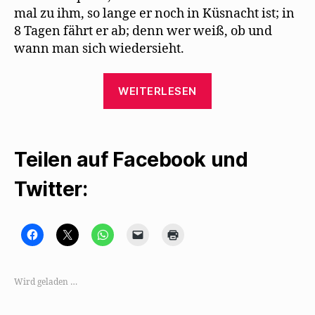
mal zu ihm, so lange er noch in Küsnacht ist; in
8 Tagen fährt er ab; denn wer weiß, ob und
wann man sich wiedersieht.
„Max
WEITERLESEN
Herrmann-
Neiße
besucht
Teilen auf Facebook und
mit
Mehring
Twitter:
1934
Alfred
Kerr“
K
K
K
K
K
l
l
l
l
l
i
i
i
i
i
c
c
c
c
c
k
k
k
k
k
,
e
e
e
e
Wird geladen …
u
,
n
n
n
m
u
,
,
z
a
m
u
u
u
u
a
m
m
m