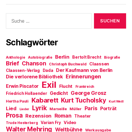
e
f
s
d
n
r
n
t
e
e
g
e
e
n
t
e
t
r
(
)
Suche
ö
)
g
W
f
e
i
nach:
f
ö
r
n
f
d
e
f
i
t
n
n
Schlagwörter
)
e
n
t
e
)
u
e
m
Berlin
Bertolt Brecht
Anthologie
Autobiografie
Biografie
F
Brief
Chanson
e
Claassen
Christoph Buchwald
n
Der Kaufmann von Berlin
Claassen-Verlag
Dada
s
t
Erinnerungen
Die verlorene Bibliothek
e
Exil
r
Erwin Piscator
Flucht
g
Frankreich
e
George Grosz
Gedicht
Friedrich Hollaender
ö
f
Kabarett
Kurt Tucholsky
Hertha Pauli
f
Kurt Weill
n
Lyrik
Paris
Lied
Porträt
Marseille
e
Müller
Lieder
t
Prosa
Roman
Rezension
Theater
)
Video
Varian Fry
Trude Hesterberg
Walter Mehring
Weltbühne
Werkausgabe