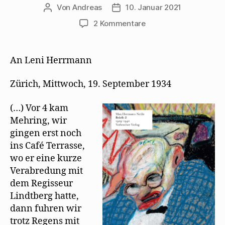
Von
Andreas
10. Januar 2021
Beitragsautor
Beitragsdatum
zu
2 Kommentare
Max
Herrmann-
Neiße
An Leni Herrmann
besucht
mit
Zürich, Mittwoch, 19. September 1934
Mehring
1934
(…) Vor 4 kam
Alfred
Mehring, wir
Kerr
gingen erst noch
ins Café Terrasse,
wo er eine kurze
Verabredung mit
dem Regisseur
Lindtberg hatte,
dann fuhren wir
trotz Regens mit