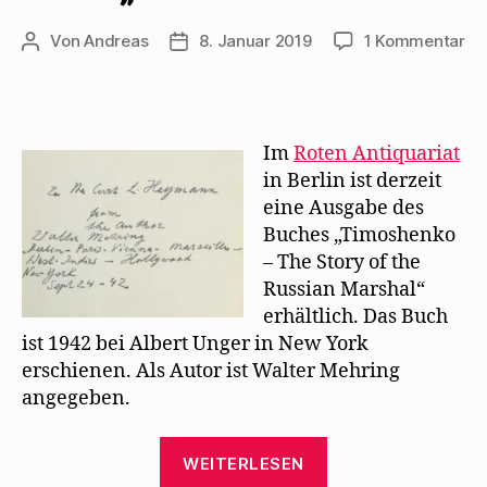
zu
Von
Andreas
8. Januar 2019
1 Kommentar
Beitragsautor
Beitragsdatum
Wa
Me
be
si
Im
Roten Antiquariat
zu
in Berlin ist derzeit
Bu
eine Ausgabe des
„T
Buches „Timoshenko
– The Story of the
Russian Marshal“
erhältlich. Das Buch
ist 1942 bei Albert Unger in New York
erschienen. Als Autor ist Walter Mehring
angegeben.
„Walter
WEITERLESEN
Mehring