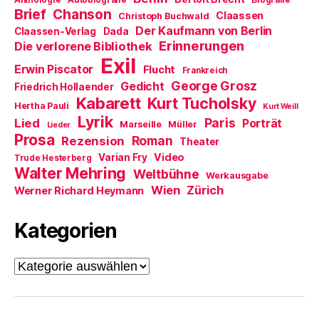
Anthologie
Autobiografie
Biografie
)
u
Brief
Chanson
Claassen
Christoph Buchwald
e
m
Der Kaufmann von Berlin
Claassen-Verlag
Dada
F
Erinnerungen
Die verlorene Bibliothek
e
n
Exil
s
Erwin Piscator
Flucht
Frankreich
t
e
George Grosz
Gedicht
Friedrich Hollaender
r
Kabarett
Kurt Tucholsky
g
Hertha Pauli
Kurt Weill
e
Lyrik
ö
Paris
Lied
Porträt
Marseille
Müller
Lieder
f
Prosa
f
Roman
Rezension
Theater
n
e
Video
Varian Fry
Trude Hesterberg
t
Walter Mehring
Weltbühne
)
Werkausgabe
Wien
Zürich
Werner Richard Heymann
Kategorien
Kategorien