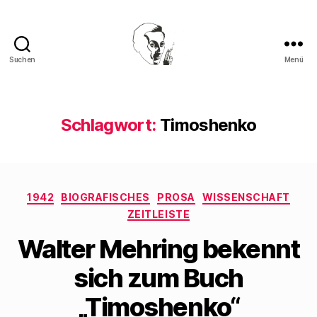
Suchen
Menü
Walter
Mehring
Schlagwort:
Timoshenko
Kategorien
1942
BIOGRAFISCHES
PROSA
WISSENSCHAFT
ZEITLEISTE
Walter Mehring bekennt
sich zum Buch
„Timoshenko“