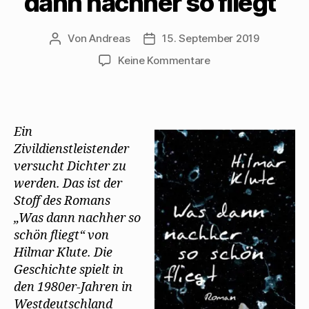
dann nachher so fliegt“
Von
Andreas
15. September 2019
Beitragsautor
Beitragsdatum
zu
Keine Kommentare
Hilmar
Klute
erinnert
an
Ein
Walter
Zivildienstleistender
Mehring
versucht Dichter zu
in
seinem
werden. Das ist der
Roman
Stoff des Romans
„Was
„Was dann nachher so
dann
schön fliegt“ von
nachher
Hilmar Klute. Die
so
Geschichte spielt in
fliegt“
den 1980er-Jahren in
Westdeutschland