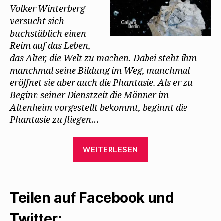
Volker Winterberg
versucht sich
buchstäblich einen
Reim auf das Leben,
das Alter, die Welt zu machen. Dabei steht ihm
manchmal seine Bildung im Weg, manchmal
eröffnet sie aber auch die Phantasie. Als er zu
Beginn seiner Dienstzeit die Männer im
Altenheim vorgestellt bekommt, beginnt die
Phantasie zu fliegen…
„Hilmar
WEITERLESEN
Klute
erinnert
an
Teilen auf Facebook und
Walter
Mehring
Twitter: