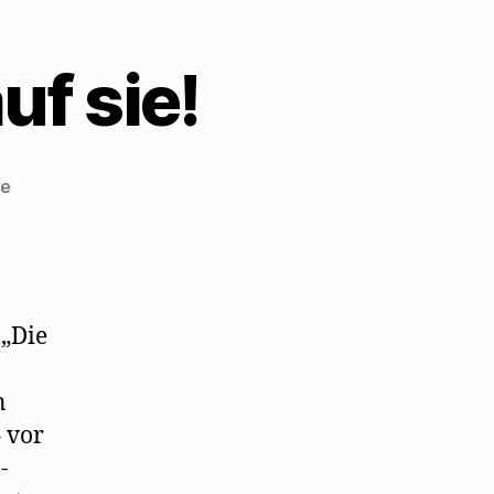
uf sie!
zu
re
Die
Poesie?
Ich
pfeif
auf
 „Die
sie!
n
 vor
-