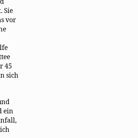
nd
. Sie
as vor
ne
lfe
tee
r 45
n sich
 und
d ein
nfall,
ich