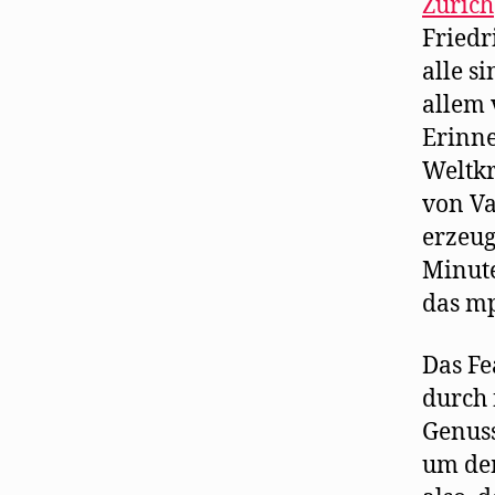
Zürich
Friedr
alle s
allem 
Erinne
Weltkr
von V
erzeug
Minute
das mp
Das Fe
durch 
Genuss
um dem