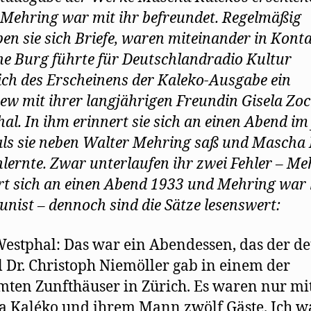
t
Mehring war mit ihr befreundet. Regelmäßig
)
ben sie sich Briefe, waren miteinander in Konta
e Burg führte für Deutschlandradio Kultur
ich des Erscheinens der Kaleko-Ausgabe ein
iew mit ihrer langjährigen Freundin Gisela Zoc
al. In ihm erinnert sie sich an einen Abend im
als sie neben Walter Mehring saß und Mascha
lernte. Zwar unterlaufen ihr zwei Fehler – Me
rt sich an einen Abend 1933 und Mehring war 
ist – dennoch sind die Sätze lesenswert:
estphal: Das war ein Abendessen, das der de
 Dr. Christoph Niemöller gab in einem der
ten Zunfthäuser in Zürich. Es waren nur mi
 Kaléko und ihrem Mann zwölf Gäste. Ich w