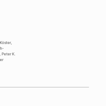
Köster
,
ch-
,
Peter K.
er