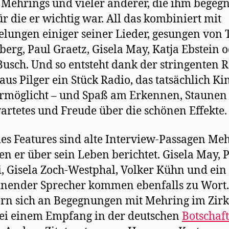
Mehrings und vieler anderer, die ihm begeg
ür die er wichtig war. All das kombiniert mit
elungen einiger seiner Lieder, gesungen von
berg, Paul Graetz, Gisela May, Katja Ebstein 
Busch. Und so entsteht dank der stringenten R
aus Pilger ein Stück Radio, das tatsächlich Ki
rmöglicht – und Spaß am Erkennen, Staunen
rtetes und Freude über die schönen Effekte.
es Features sind alte Interview-Passagen Meh
en er über sein Leben berichtet. Gisela May, P
, Gisela Zoch-Westphal, Volker Kühn und ein
nender Sprecher kommen ebenfalls zu Wort.
rn sich an Begegnungen mit Mehring im Zir
ei einem Empfang in der deutschen
Botschaft