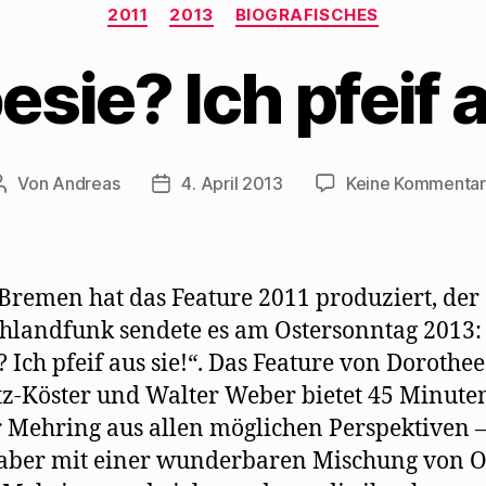
Kategorien
2011
2013
BIOGRAFISCHES
esie? Ich pfeif a
Von
Andreas
4. April 2013
Keine Kommenta
Beitragsautor
Beitragsdatum
Bremen hat das Feature 2011 produziert, der
hlandfunk sendete es am Ostersonntag 2013:
? Ich pfeif aus sie!“. Das Feature von Dorothee
z-Köster und Walter Weber bietet 45 Minute
 Mehring aus allen möglichen Perspektiven –
aber mit einer wunderbaren Mischung von O