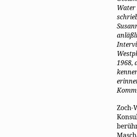
Water 
schrie
Susann
anläßl
Interv
Westph
1968, 
kennen
erinne
Kommun
Zoch-W
Konsul
berühm
Mascha