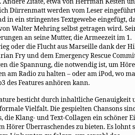
. Andere Zitate, etwa von Herrman Kesten u
ich Dürrenmatt werden vom Leser eingeführt
ind in ein stringentes Textgewebe eingefügt, d
von Walter Mehring selbst getragen wird. Sei
rungen an seine Mutter, die Armeezeit im 1.
ieg oder die Flucht aus Marseille dank der Hi
arian Fry und dem Emergency Rescue Commit
en die Spannung, die notwendig ist, um Höre
n am Radio zu halten – oder am iPod, wo ma
3 des Features anhören kann.
ature besticht durch inhaltliche Genauigkeit
formale Vielfalt. Die gespielten Chansons sin
, die Klang- und Text-Collagen ein schöner Ei
 Hörer Überraschendes zu bieten. Es lohnt s