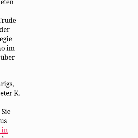
neten
 Trude
oder
egie
no im
 über
rigs,
eter K.
 Sie
kus
 in