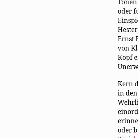
Tönen 
oder f
Einspi
Hester
Ernst 
von Kl
Kopf e
Unerwa
Kern d
in den
Wehrli
einord
erinne
oder b