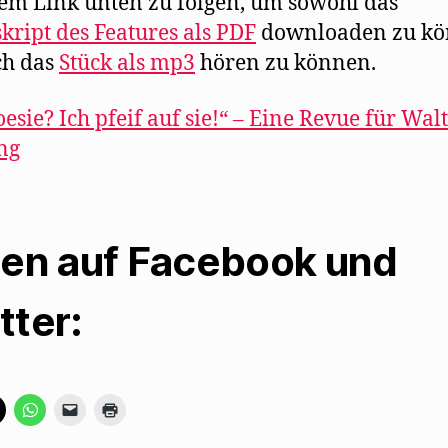
dem Link unten zu folgen, um sowohl das
ript des Features als PDF
downloaden zu k
ch das
Stück als mp3
hören zu können.
oesie? Ich pfeif auf sie!“ – Eine Revue für Wal
ng
len auf Facebook und
tter:
K
K
K
K
l
l
l
l
i
i
i
i
c
c
c
c