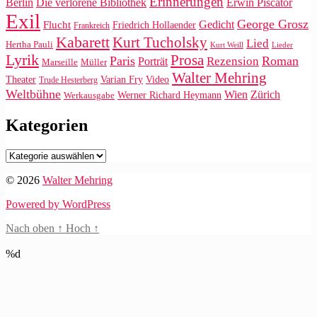
Erinnerungen
Die verlorene Bibliothek
Berlin
Erwin Piscator
Exil
George Grosz
Gedicht
Flucht
Friedrich Hollaender
Frankreich
Kabarett
Kurt Tucholsky
Lied
Hertha Pauli
Kurt Weill
Lieder
Lyrik
Prosa
Paris
Roman
Rezension
Porträt
Marseille
Müller
Walter Mehring
Video
Theater
Varian Fry
Trude Hesterberg
Weltbühne
Wien
Zürich
Werner Richard Heymann
Werkausgabe
Kategorien
Kategorien
© 2026
Walter Mehring
Powered by WordPress
Nach oben
↑
Hoch
↑
%d