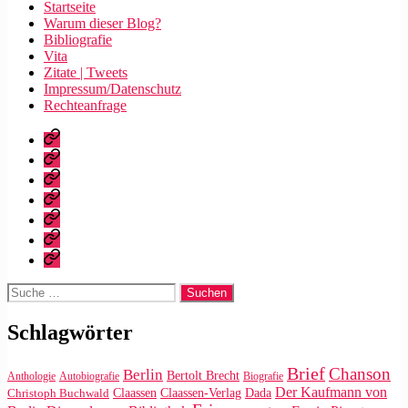
Startseite
Warum dieser Blog?
Bibliografie
Vita
Zitate | Tweets
Impressum/Datenschutz
Rechteanfrage
Startseite
Warum
dieser
Bibliografie
Blog?
Vita
Zitate
|
Impressum/Datenschutz
Tweets
Rechteanfrage
Suche
nach:
Schlagwörter
Brief
Chanson
Berlin
Bertolt Brecht
Anthologie
Autobiografie
Biografie
Der Kaufmann von
Claassen
Claassen-Verlag
Dada
Christoph Buchwald