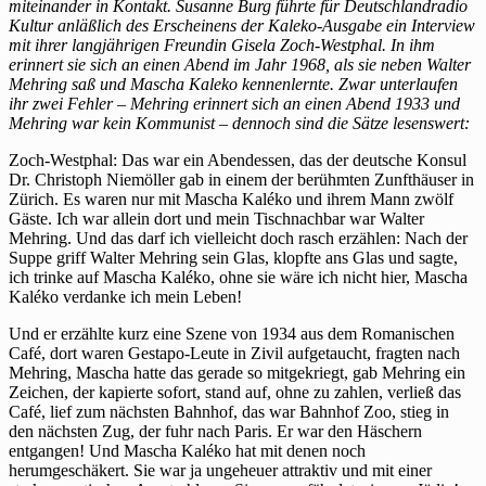
sich
miteinander in Kontakt. Susanne Burg führte für Deutschlandradio
an
Kultur anläßlich des Erscheinens der Kaleko-Ausgabe ein Interview
Mascha
mit ihrer langjährigen Freundin Gisela Zoch-Westphal. In ihm
Kaleko
erinnert sie sich an einen Abend im Jahr 1968, als sie neben Walter
und
Mehring saß und Mascha Kaleko kennenlernte. Zwar unterlaufen
Walter
ihr zwei Fehler – Mehring erinnert sich an einen Abend 1933 und
Mehring
Mehring war kein Kommunist – dennoch sind die Sätze lesenswert:
Zoch-Westphal: Das war ein Abendessen, das der deutsche Konsul
Dr. Christoph Niemöller gab in einem der berühmten Zunfthäuser in
Zürich. Es waren nur mit Mascha Kaléko und ihrem Mann zwölf
Gäste. Ich war allein dort und mein Tischnachbar war Walter
Mehring. Und das darf ich vielleicht doch rasch erzählen: Nach der
Suppe griff Walter Mehring sein Glas, klopfte ans Glas und sagte,
ich trinke auf Mascha Kaléko, ohne sie wäre ich nicht hier, Mascha
Kaléko verdanke ich mein Leben!
Und er erzählte kurz eine Szene von 1934 aus dem Romanischen
Café, dort waren Gestapo-Leute in Zivil aufgetaucht, fragten nach
Mehring, Mascha hatte das gerade so mitgekriegt, gab Mehring ein
Zeichen, der kapierte sofort, stand auf, ohne zu zahlen, verließ das
Café, lief zum nächsten Bahnhof, das war Bahnhof Zoo, stieg in
den nächsten Zug, der fuhr nach Paris. Er war den Häschern
entgangen! Und Mascha Kaléko hat mit denen noch
herumgeschäkert. Sie war ja ungeheuer attraktiv und mit einer