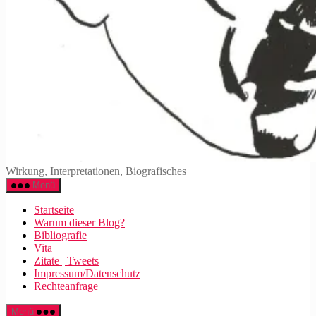
Walter
Wirkung, Interpretationen, Biografisches
Mehring
Menü
Startseite
Warum dieser Blog?
Bibliografie
Vita
Zitate | Tweets
Impressum/Datenschutz
Rechteanfrage
Menü