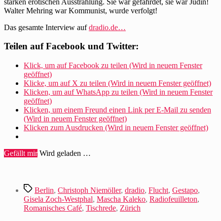
starken erotischen Ausstrahlung. Sie war gefährdet, sie war Jüdin!
Walter Mehring war Kommunist, wurde verfolgt!
Das gesamte Interview auf
dradio.de…
Teilen auf Facebook und Twitter:
Klick, um auf Facebook zu teilen (Wird in neuem Fenster
geöffnet)
Klicke, um auf X zu teilen (Wird in neuem Fenster geöffnet)
Klicken, um auf WhatsApp zu teilen (Wird in neuem Fenster
geöffnet)
Klicken, um einem Freund einen Link per E-Mail zu senden
(Wird in neuem Fenster geöffnet)
Klicken zum Ausdrucken (Wird in neuem Fenster geöffnet)
Gefällt mir
Wird geladen …
Schlagwörter
Berlin
,
Christoph Niemöller
,
dradio
,
Flucht
,
Gestapo
,
Gisela Zoch-Westphal
,
Mascha Kaleko
,
Radiofeuilleton
,
Romanisches Café
,
Tischrede
,
Zürich