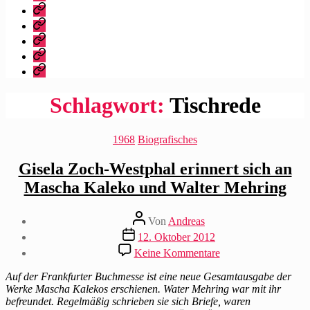
dieser
Bibliografie
Blog?
Vita
Zitate
|
Impressum/Datenschutz
Tweets
Rechteanfrage
Schlagwort:
Tischrede
Kategorien
1968
Biografisches
Gisela Zoch-Westphal erinnert sich an
Mascha Kaleko und Walter Mehring
Beitragsautor
Von
Andreas
Beitragsdatum
12. Oktober 2012
zu
Keine Kommentare
Gisela
Zoch-
Auf der Frankfurter Buchmesse ist eine neue Gesamtausgabe der
Westphal
Werke Mascha Kalekos erschienen. Water Mehring war mit ihr
erinnert
befreundet. Regelmäßig schrieben sie sich Briefe, waren