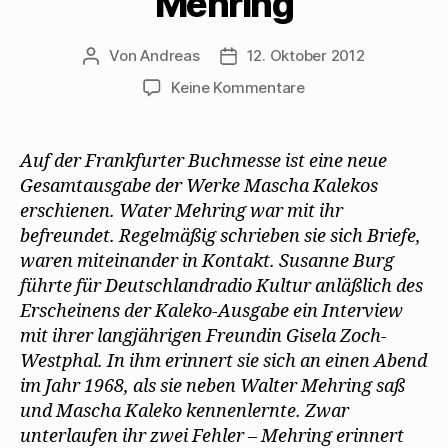
Mehring
Von
Andreas
12. Oktober 2012
Beitragsautor
Beitragsdatum
zu
Keine Kommentare
Gisela
Zoch-
Westphal
Auf der Frankfurter Buchmesse ist eine neue
erinnert
Gesamtausgabe der Werke Mascha Kalekos
sich
erschienen. Water Mehring war mit ihr
an
befreundet. Regelmäßig schrieben sie sich Briefe,
Mascha
waren miteinander in Kontakt. Susanne Burg
Kaleko
führte für Deutschlandradio Kultur anläßlich des
und
Walter
Erscheinens der Kaleko-Ausgabe ein Interview
Mehring
mit ihrer langjährigen Freundin Gisela Zoch-
Westphal. In ihm erinnert sie sich an einen Abend
im Jahr 1968, als sie neben Walter Mehring saß
und Mascha Kaleko kennenlernte. Zwar
unterlaufen ihr zwei Fehler – Mehring erinnert