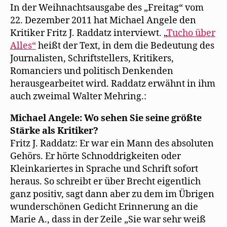
r
n
t
e
e
Raddatz
In der Weihnachtsausgabe des „Freitag“ vom
g
e
e
n
t
e
t
r
(
)
würdigt
22. Dezember 2011 hat Michael Angele den
ö
)
g
W
Walter
f
e
i
Kritiker Fritz J. Raddatz interviewt. „
Tucho über
f
ö
r
Mehring
n
f
d
Alles“
heißt der Text, in dem die Bedeutung des
e
f
i
t
n
n
Journalisten, Schriftstellers, Kritikers,
)
e
n
t
e
Romanciers und politisch Denkenden
)
u
e
herausgearbeitet wird. Raddatz erwähnt in ihm
m
F
auch zweimal Walter Mehring.:
e
n
s
Michael Angele: Wo sehen Sie seine größte
t
e
Stärke als Kritiker?
r
g
Fritz J. Raddatz: Er war ein Mann des absoluten
e
ö
Gehörs. Er hörte Schnoddrigkeiten oder
f
f
Kleinkariertes in Sprache und Schrift sofort
n
e
heraus. So schreibt er über Brecht eigentlich
t
)
ganz positiv, sagt dann aber zu dem im Übrigen
wunderschönen Gedicht Erinnerung an die
Marie A., dass in der Zeile „Sie war sehr weiß