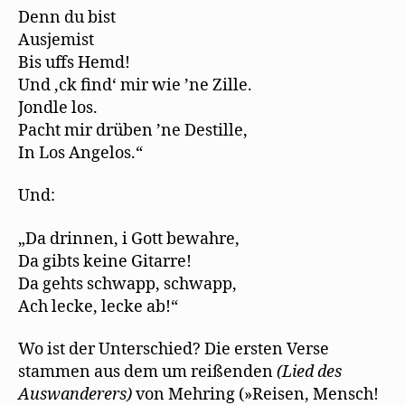
Denn du bist
Ausjemist
Bis uffs Hemd!
Und ‚ck find‘ mir wie ’ne Zille.
Jondle los.
Pacht mir drüben ’ne Destille,
In Los Angelos.“
Und:
„Da drinnen, i Gott bewahre,
Da gibts keine Gitarre!
Da gehts schwapp, schwapp,
Ach lecke, lecke ab!“
Wo ist der Unterschied? Die ersten Verse
stammen aus dem um reißenden
(
Li
ed d
e
s
Aus
wa
n
de
r
ers
)
von Mehring (»Reisen, Mensch!