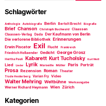
ö
)
g
W
f
e
i
f
ö
r
Schlagwörter
n
f
d
e
f
i
t
n
n
)
e
n
Berlin
t
e
Bertolt Brecht
Anthologie
Autobiografie
Biografie
)
u
Brief
Chanson
Claassen
Christoph Buchwald
e
m
Der Kaufmann von Berlin
Claassen-Verlag
Dada
F
Erinnerungen
Die verlorene Bibliothek
e
n
Exil
s
Erwin Piscator
Flucht
Frankreich
t
e
George Grosz
Gedicht
Friedrich Hollaender
r
Kabarett
Kurt Tucholsky
g
Hertha Pauli
Kurt Weill
e
Lyrik
ö
Paris
Lied
Porträt
Marseille
Müller
Lieder
f
Prosa
f
Roman
Rezension
Theater
n
e
Video
Varian Fry
Trude Hesterberg
t
Walter Mehring
Weltbühne
)
Werkausgabe
Wien
Zürich
Werner Richard Heymann
Kategorien