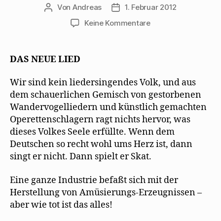
Von
Andreas
1. Februar 2012
Beitragsautor
Beitragsdatum
zu
Keine Kommentare
Kurt
Tucholsky
lobt
DAS NEUE LIED
Mehrings
frühe
Wir sind kein liedersingendes Volk, und aus
Gedichte
dem schauerlichen Gemisch von gestorbenen
Wandervogelliedern und künstlich gemachten
Operettenschlagern ragt nichts hervor, was
dieses Volkes Seele erfüllte. Wenn dem
Deutschen so recht wohl ums Herz ist, dann
singt er nicht. Dann spielt er Skat.
Eine ganze Industrie befaßt sich mit der
Herstellung von Amüsierungs-Erzeugnissen –
aber wie tot ist das alles!