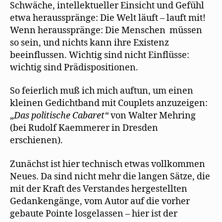
Schwäche, intellektueller Einsicht und Gefühl
etwa herausspränge: Die Welt läuft – lauft mit!
Wenn herausspränge: Die Menschen müssen
so sein, und nichts kann ihre Existenz
beeinflussen. Wichtig sind nicht Einflüsse:
wichtig sind Prädispositionen.
So feierlich muß ich mich auftun, um einen
kleinen Gedichtband mit Couplets anzuzeigen:
„
D
as
politi
sc
he C
a
b
a
ret“
von Walter Mehring
(bei Rudolf Kaemmerer in Dresden
erschienen).
Zunächst ist hier technisch etwas vollkommen
Neues. Da sind nicht mehr die langen Sätze, die
mit der Kraft des Verstandes hergestellten
Gedankengänge, vom Autor auf die vorher
gebaute Pointe losgelassen – hier ist der