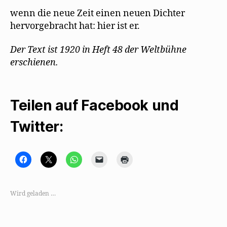
wenn die neue Zeit einen neuen Dichter
hervorgebracht hat: hier ist er.
Der Text ist 1920 in Heft 48 der Weltbühne
erschienen.
Teilen auf Facebook und
Twitter:
K
K
K
K
K
l
l
l
l
l
i
i
i
i
i
c
c
c
c
c
k
k
k
k
k
,
e
e
e
e
Wird geladen …
u
,
n
n
n
m
u
,
,
z
a
m
u
u
u
u
a
m
m
m
f
u
a
e
A