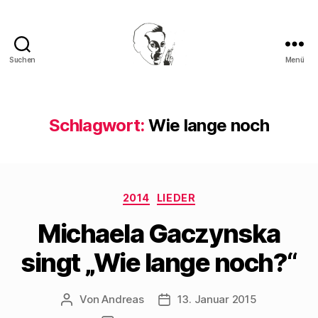
Suchen
Menü
Walter
Mehring
Schlagwort:
Wie lange noch
Kategorien
2014
LIEDER
Michaela Gaczynska
singt „Wie lange noch?“
Von
Andreas
13. Januar 2015
Beitragsautor
Beitragsdatum