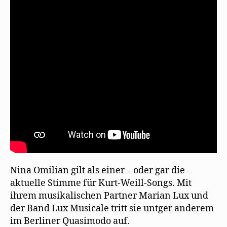
f
e
i
f
ö
r
„Wie
n
f
d
lange
e
f
i
t
n
n
noch“
)
e
n
t
e
von
)
u
e
Walter
m
Mehring/Kurt
F
e
Weill
n
s
t
e
r
g
e
ö
f
f
n
e
t
)
Nina Omilian gilt als einer – oder gar die –
aktuelle Stimme für Kurt-Weill-Songs. Mit
ihrem musikalischen Partner Marian Lux und
der Band Lux Musicale tritt sie untger anderem
im Berliner Quasimodo auf.