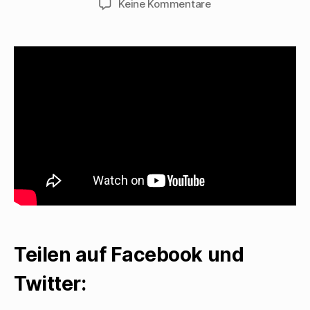
zu
Keine Kommentare
Michaela
Gaczynska
singt
„Wie
lange
noch?“
Teilen auf Facebook und
Twitter: