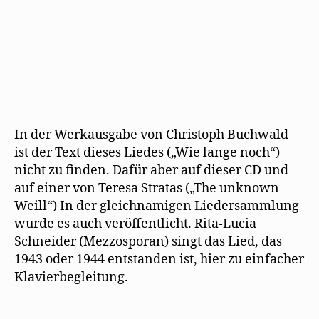
)
u
e
m
F
e
n
s
t
e
r
g
e
ö
f
In der Werkausgabe von Christoph Buchwald
f
n
ist der Text dieses Liedes („Wie lange noch“)
e
t
nicht zu finden. Dafür aber auf dieser CD und
)
auf einer von Teresa Stratas („The unknown
Weill“) In der gleichnamigen Liedersammlung
wurde es auch veröffentlicht. Rita-Lucia
Schneider (Mezzosporan) singt das Lied, das
1943 oder 1944 entstanden ist, hier zu einfacher
Klavierbegleitung.