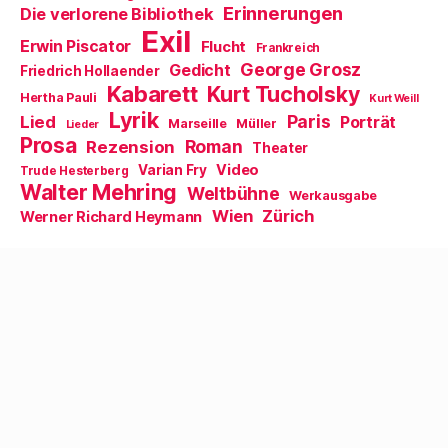
F
Erinnerungen
Die verlorene Bibliothek
e
n
Exil
s
Erwin Piscator
Flucht
Frankreich
t
e
George Grosz
Gedicht
Friedrich Hollaender
r
Kabarett
Kurt Tucholsky
g
Hertha Pauli
Kurt Weill
e
Lyrik
ö
Paris
Lied
Porträt
Marseille
Müller
Lieder
f
Prosa
f
Roman
Rezension
Theater
n
e
Video
Varian Fry
Trude Hesterberg
t
Walter Mehring
Weltbühne
)
Werkausgabe
Wien
Zürich
Werner Richard Heymann
Kategorien
Kategorien
© 2026
Walter Mehring
Hoch
↑