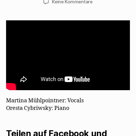
zu
Keine Kommentare
Martina
Mühlpointner
singt
„Wie
lange
noch?“
Martina Mühlpointner: Vocals
Oresta Cybriwsky: Piano
Teilen auf Facebook und