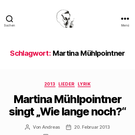
Suchen
Menü
Walter
Mehring
Schlagwort:
Martina Mühlpointner
Kategorien
2013
LIEDER
LYRIK
Martina Mühlpointner
singt „Wie lange noch?“
Von
Andreas
20. Februar 2013
Beitragsautor
Beitragsdatum