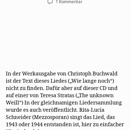
zu
1 Kommentar
Rita-
Lucia
Schneider
singt:
Wie
lange
noch?
In der Werkausgabe von Christoph Buchwald
ist der Text dieses Liedes („Wie lange noch“)
nicht zu finden. Dafür aber auf dieser CD und
auf einer von Teresa Stratas („The unknown
Weill“) In der gleichnamigen Liedersammlung
wurde es auch veröffentlicht. Rita-Lucia
Schneider (Mezzosporan) singt das Lied, das
1943 oder 1944 entstanden ist, hier zu einfacher