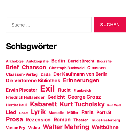
Suche
nach:
Schlagwörter
Berlin
Bertolt Brecht
Anthologie
Autobiografie
Biografie
Brief
Chanson
Claassen
Christoph Buchwald
Der Kaufmann von Berlin
Claassen-Verlag
Dada
Erinnerungen
Die verlorene Bibliothek
Exil
Erwin Piscator
Flucht
Frankreich
George Grosz
Gedicht
Friedrich Hollaender
Kabarett
Kurt Tucholsky
Hertha Pauli
Kurt Weill
Lyrik
Paris
Lied
Porträt
Marseille
Müller
Lieder
Prosa
Roman
Rezension
Theater
Trude Hesterberg
Walter Mehring
Weltbühne
Video
Varian Fry