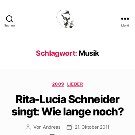
Suchen
Menü
Walter
Mehring
Schlagwort:
Musik
Kategorien
2009
LIEDER
Rita-Lucia Schneider
singt: Wie lange noch?
Von
Andreas
21. Oktober 2011
Beitragsautor
Beitragsdatum