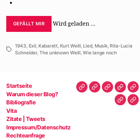
Wird geladen …
GEFÄLLT MIR
1943
,
Exil
,
Kabarett
,
Kurt Weill
,
Lied
,
Musik
,
Rita-Lucia
Schlagwörter
Schneider
,
The unknown Weill
,
Wie lange noch
Startseite
Startseite
Warum
Bibliografie
Vita
Zit
Warum dieser Blog?
dieser
|
Bibliografie
Impres
Re
Blog?
Tw
Vita
Zitate | Tweets
Impressum/Datenschutz
Rechteanfrage