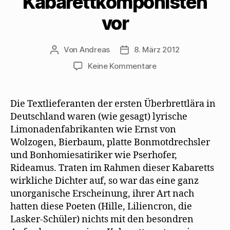
Kabarettkomponisten
vor
Von
Andreas
8. März 2012
Beitragsautor
Beitragsdatum
zu
Keine Kommentare
Max
Herrmann-
Neiße
Die Textlieferanten der ersten Überbrettlära in
stellt
Deutschland waren (wie gesagt) lyrische
Kabarettdichter
Limonadenfabrikanten wie Ernst von
und
Wolzogen, Bierbaum, platte Bonmotdrechsler
Kabarettkomponist
und Bonhomiesatiriker wie Pserhofer,
vor
Rideamus. Traten im Rahmen dieser Kabaretts
wirkliche Dichter auf, so war das eine ganz
unorganische Erscheinung, ihrer Art nach
hatten diese Poeten (Hille, Liliencron, die
Lasker-Schüler) nichts mit den besondren