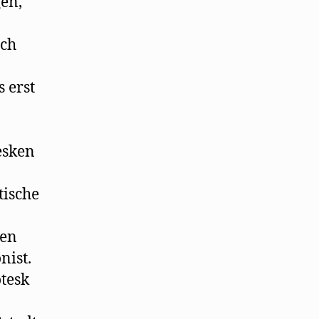
gen,
ich
s erst
esken
tische
nen
nist.
tesk