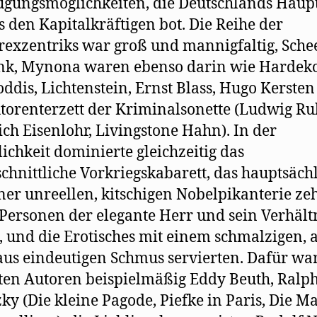
gungsmöglichkeiten, die Deutschlands Haupt
 den Kapitalkräftigen bot. Die Reihe der
rexzentriks war groß und mannigfaltig, Sche
nk, Mynona waren ebenso darin wie Hardeko
ddis, Lichtenstein, Ernst Blass, Hugo Kerste
torenterzett der Kriminalsonette (Ludwig Ru
ich Eisenlohr, Livingstone Hahn). In der
lichkeit dominierte gleichzeitig das
chnittliche Vorkriegskabarett, das hauptsäch
ner unreellen, kitschigen Nobelpikanterie zeh
Personen der elegante Herr und sein Verhält
 und die Erotisches mit einem schmalzigen, 
us eindeutigen Schmus servierten. Dafür wa
ten Autoren beispielmäßig Eddy Beuth, Ralp
ky (Die kleine Pagode, Piefke in Paris, Die M