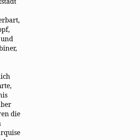
stadt
erbart,
pf,
n und
biner,
lich
rte,
nis
aber
ren die
h
arquise