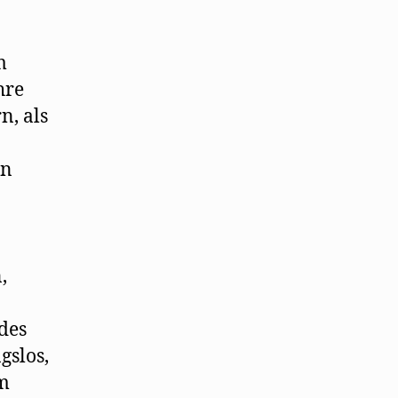
m
hre
n, als
en
,
des
gslos,
em