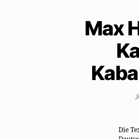
Max H
Ka
Kaba
Die Te