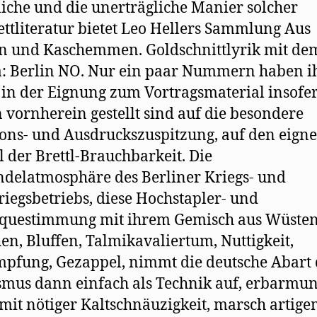
liche und die unerträgliche Manier solcher
ttliteratur bietet Leo Hellers Sammlung Aus
n und Kaschemmen. Goldschnittlyrik mit de
: Berlin NO. Nur ein paar Nummern haben i
 in der Eignung zum Vortragsmaterial insofer
n vornherein gestellt sind auf die besondere
ions- und Ausdruckszuspitzung, auf den eign
l der Brettl-Brauchbarkeit. Die
delatmosphäre des Berliner Kriegs- und
iegsbetriebs, diese Hochstapler- und
questimmung mit ihrem Gemisch aus Wüsten
hen, Bluffen, Talmikavaliertum, Nuttigkeit,
pfung, Gezappel, nimmt die deutsche Abart 
mus dann einfach als Technik auf, erbarmun
 mit nötiger Kaltschnäuzigkeit, marsch artig