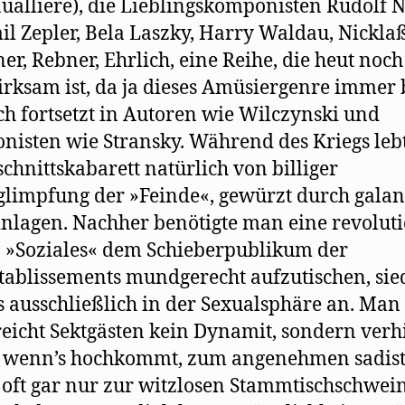
ualliere), die Lieblingskomponisten Rudolf N
l Zepler, Bela Laszky, Harry Waldau, Nickla
r, Rebner, Ehrlich, eine Reihe, die heut noch 
rksam ist, da ja dieses Amüsiergenre immer b
ch fortsetzt in Autoren wie Wilczynski und
isten wie Stransky. Während des Kriegs leb
chnittskabarett natürlich von billiger
limpfung der »Feinde«, gewürzt durch galan
nlagen. Nachher benötigte man eine revolut
 »Soziales« dem Schieberpublikum der
ablissements mundgerecht aufzutischen, sie
 ausschließlich in der Sexualsphäre an. Man
eicht Sektgästen kein Dynamit, sondern verhi
, wenn’s hochkommt, zum angenehmen sadist
, oft gar nur zur witzlosen Stammtischschwein