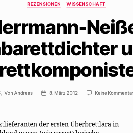
Kategorien
REZENSIONEN
WISSENSCHAFT
errmann-Neiße 
barettdichter 
rettkomponiste
Von
Andreas
8. März 2012
Keine Kommenta
Beitragsautor
Beitragsdatum
xtlieferanten der ersten Überbrettlära in