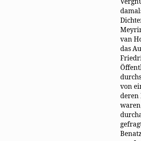
Vergnü
damals
Dichte
Meyri
van Ho
das Au
Friedr
Öffent
durchs
von ei
deren 
waren,
durcha
gefrag
Benatz