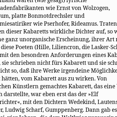
hland waren (wie gesagt) lyrische
adenfabrikanten wie Ernst von Wolzogen,
um, platte Bonmotdrechsler und
iesatiriker wie Pserhofer, Rideamus. Trate
 dieser Kabaretts wirkliche Dichter auf, so 
ne ganz unorganische Erscheinung, ihrer Art
 diese Poeten (Hille, Liliencron, die Lasker-Sc
 mit den besondren Anforderungen eines Kab
, sie schrieben nicht fürs Kabarett und sie sc
icht so, daß ihre Werke irgendeine Möglichke
 hätten, vom Kabarett aus zu wirken. Von
chen Künstlern gemachtes Kabarett, das eine
h darstellte, war eben erst das der »Elf
richter«, mit den Dichtern Wedekind, Lauten
r, Ludwig Scharf, Gumppenberg. Dann gab es