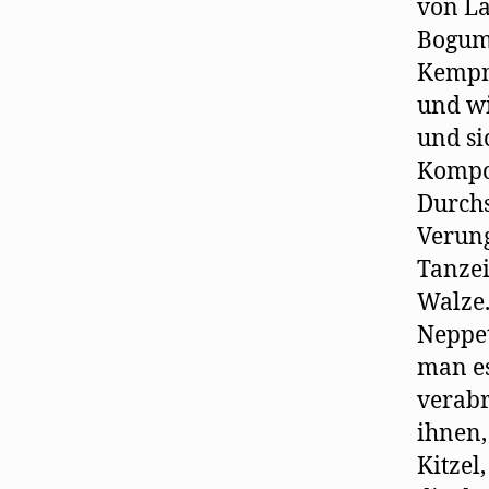
von La
Bogumi
Kempne
und wi
und si
Kompon
Durchs
Verung
Tanzei
Walze.
Neppet
man es
verabr
ihnen
Kitzel