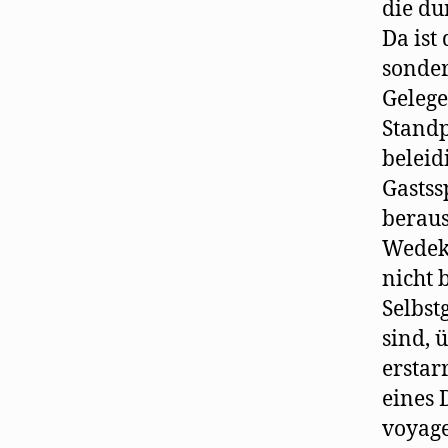
die du
Da ist
sonder
Gelege
Standp
beleid
Gastss
beraus
Wedeki
nicht 
Selbst
sind, 
erstar
eines 
voyage