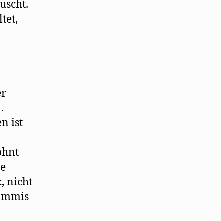
uscht.
tet,
er
.
n ist
ohnt
ie
, nicht
Commis