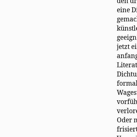
den dr
eine D
gemach
künstl
geeign
jetzt 
anfang
Litera
Dichtu
formal
Wagest
vorfüh
verlor
Oder m
frisie