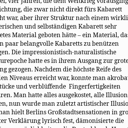
ei, vier Jahren, die dem Weltkrieg vorausgin
ichtung, die zwar nicht direkt fürs Kabarett
t war, aber ihrer Struktur nach einem wirkl
erischen und selbständigen Kabarett sehr
etes Material geboten hätte – ein Material, da
ein paar belangvolle Kabaretts zu benützen
en. Die impressionistisch-naturalistische
turepoche hatte es in ihrem Ausgang zur grot
ng gezogen. Nachdem die höchste Reife des
en Niveaus erreicht war, konnte man akroba
ücke und verblüffende Fingerfertigkeiten
ren. Man hatte alles ausgekostet, alle Illusio
en, nun wurde man zuletzt artistischer Illusio
an hielt Berlins Großstadtsensationen in gro
rter Verklärung lyrisch fest, dämonisierte die