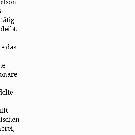
elson,
ß-
tätig
leibt,
te das
te
ionäre
delte
lft
ischen
erei,