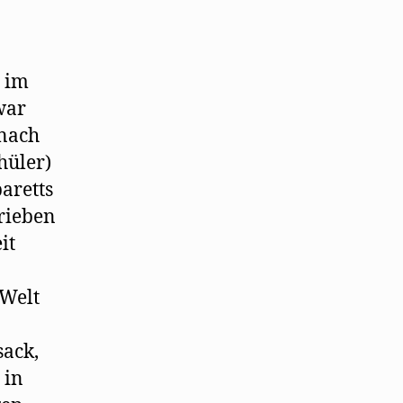
und
Kabarettkomponisten
vor
n im
war
 nach
hüler)
aretts
hrieben
it
 Welt
sack,
 in