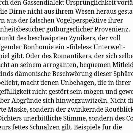
rch den Gassendialekt Ursprünglichkeit vortä
 die Dirne nicht aus ihrem Wesen heraus gestal
n aus der falschen Vogelperspektive ihrer
nheitsbesucher gutbürgerlicher Provenienz.
unkt des beschwipsten Zynikers, der voll
igender Bonhomie ein »fideles« Unterwelt-
piel gibt. Oder des Romantikers, der sich selb
cht an seinem arroganten, bequemen Mitleid
nds dämonische Beschwörung dieser Sphäre
beliebt, macht denen Unbehagen, die in ihrer
gefälligkeit nicht gestört sein mögen und gew
über Abgründe sich hinwegzuwitzeln. Nicht d
rte Maske, sondern der zwinkernde Rouéblick
Dichters unerbittliche Stimme, sondern des 
urs fettes Schnalzen gilt. Beispiele für die