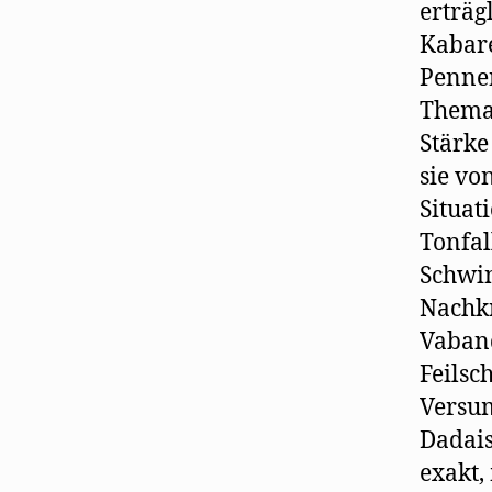
erträg
Kabare
Penne
Thema
Stärke
sie vo
Situat
Tonfal
Schwin
Nachkr
Vaban
Feilsc
Versum
Dadais
exakt,