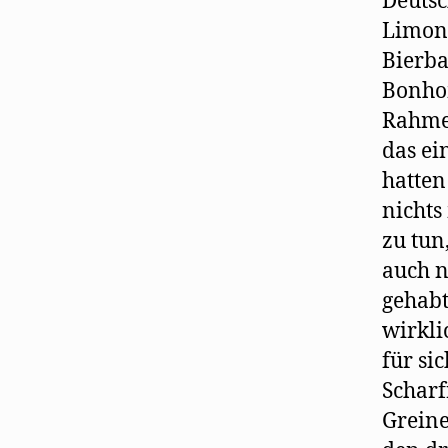
Deutsc
Limon
Bierba
Bonhom
Rahmen
das ei
hatten
nichts
zu tun
auch n
gehabt
wirkli
für sic
Scharf
Greine