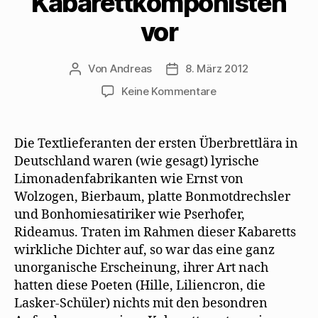
Kabarettkomponisten
vor
Von
Andreas
8. März 2012
Beitragsautor
Beitragsdatum
zu
Keine Kommentare
Max
Herrmann-
Neiße
Die Textlieferanten der ersten Überbrettlära in
stellt
Deutschland waren (wie gesagt) lyrische
Kabarettdichter
Limonadenfabrikanten wie Ernst von
und
Wolzogen, Bierbaum, platte Bonmotdrechsler
Kabarettkomponist
und Bonhomiesatiriker wie Pserhofer,
vor
Rideamus. Traten im Rahmen dieser Kabaretts
wirkliche Dichter auf, so war das eine ganz
unorganische Erscheinung, ihrer Art nach
hatten diese Poeten (Hille, Liliencron, die
Lasker-Schüler) nichts mit den besondren