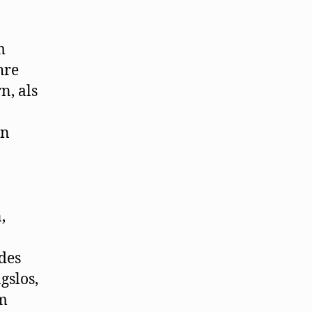
m
hre
n, als
en
,
des
gslos,
em