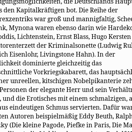
gungsmöglichkeiten, die Deutschlands Haupt
 den Kapitalkräftigen bot. Die Reihe der
rexzentriks war groß und mannigfaltig, Sche
nk, Mynona waren ebenso darin wie Hardeko
ddis, Lichtenstein, Ernst Blass, Hugo Kerste
torenterzett der Kriminalsonette (Ludwig Ru
ich Eisenlohr, Livingstone Hahn). In der
lichkeit dominierte gleichzeitig das
chnittliche Vorkriegskabarett, das hauptsäch
ner unreellen, kitschigen Nobelpikanterie zeh
Personen der elegante Herr und sein Verhält
 und die Erotisches mit einem schmalzigen, 
us eindeutigen Schmus servierten. Dafür wa
ten Autoren beispielmäßig Eddy Beuth, Ralp
ky (Die kleine Pagode, Piefke in Paris, Die M