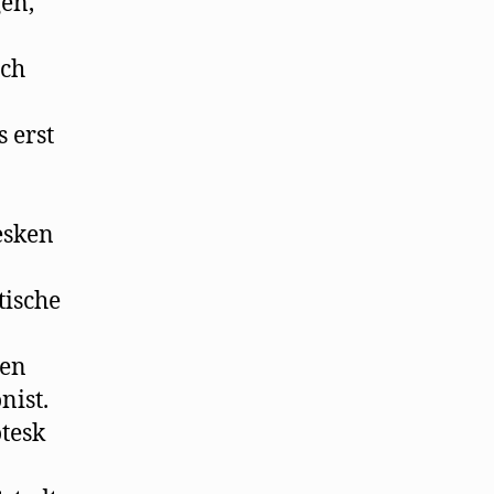
gen,
ich
s erst
esken
tische
nen
nist.
tesk