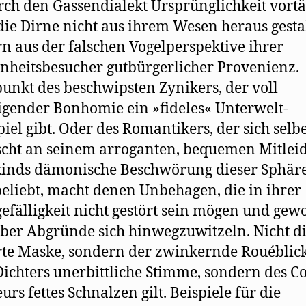
rch den Gassendialekt Ursprünglichkeit vortä
 die Dirne nicht aus ihrem Wesen heraus gestal
n aus der falschen Vogelperspektive ihrer
nheitsbesucher gutbürgerlicher Provenienz.
unkt des beschwipsten Zynikers, der voll
igender Bonhomie ein »fideles« Unterwelt-
piel gibt. Oder des Romantikers, der sich selb
cht an seinem arroganten, bequemen Mitleid
nds dämonische Beschwörung dieser Sphäre
beliebt, macht denen Unbehagen, die in ihrer
gefälligkeit nicht gestört sein mögen und gew
über Abgründe sich hinwegzuwitzeln. Nicht d
rte Maske, sondern der zwinkernde Rouéblick
Dichters unerbittliche Stimme, sondern des 
urs fettes Schnalzen gilt. Beispiele für die