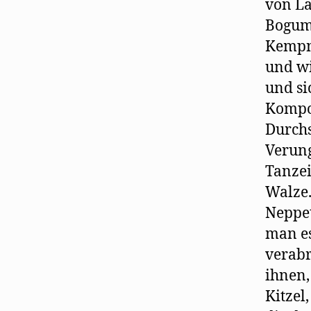
von La
Bogumi
Kempne
und wi
und si
Kompon
Durchs
Verung
Tanzei
Walze.
Neppet
man es
verabr
ihnen
Kitzel