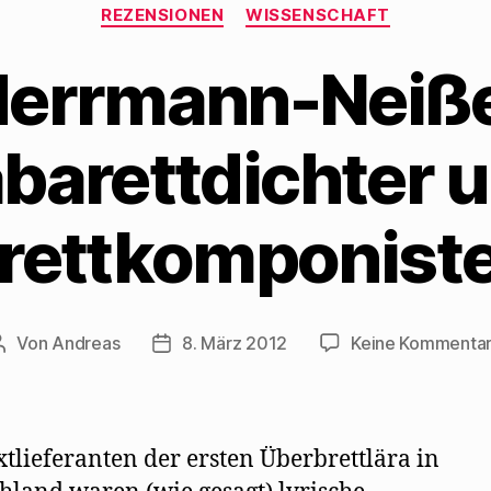
Kategorien
REZENSIONEN
WISSENSCHAFT
errmann-Neiße 
barettdichter 
rettkomponiste
Von
Andreas
8. März 2012
Keine Kommenta
Beitragsautor
Beitragsdatum
xtlieferanten der ersten Überbrettlära in