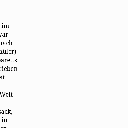
und
Kabarettkomponisten
vor
n im
war
 nach
hüler)
aretts
hrieben
it
 Welt
sack,
 in