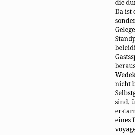
die du
Da ist
sonder
Gelege
Standp
beleid
Gastss
beraus
Wedeki
nicht 
Selbst
sind, 
erstar
eines 
voyage