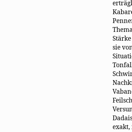
erträg
Kabare
Penne
Thema
Stärke
sie vo
Situat
Tonfal
Schwin
Nachkr
Vaban
Feilsc
Versum
Dadais
exakt,