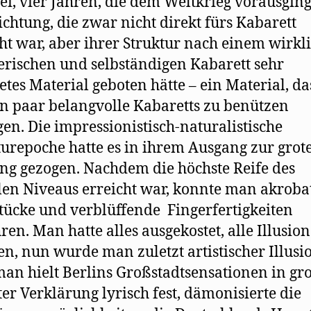
ei, vier Jahren, die dem Weltkrieg vorausgin
ichtung, die zwar nicht direkt fürs Kabarett
t war, aber ihrer Struktur nach einem wirkl
erischen und selbständigen Kabarett sehr
etes Material geboten hätte – ein Material, da
ein paar belangvolle Kabaretts zu benützen
en. Die impressionistisch-naturalistische
turepoche hatte es in ihrem Ausgang zur grot
ng gezogen. Nachdem die höchste Reife des
en Niveaus erreicht war, konnte man akroba
ücke und verblüffende Fingerfertigkeiten
ren. Man hatte alles ausgekostet, alle Illusio
en, nun wurde man zuletzt artistischer Illusio
an hielt Berlins Großstadtsensationen in gro
rter Verklärung lyrisch fest, dämonisierte die