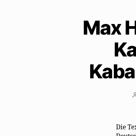
Max H
Ka
Kaba
Die Te