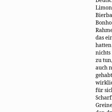
Deutsc
Limon
Bierba
Bonhom
Rahmen
das ei
hatten
nichts
zu tun
auch n
gehabt
wirkli
für sic
Scharf
Greine