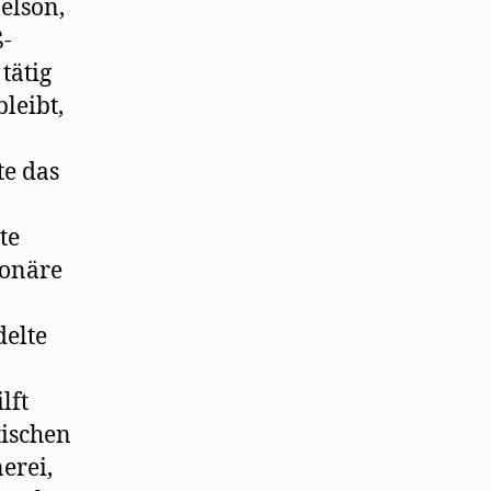
elson,
ß-
tätig
leibt,
te das
te
ionäre
delte
lft
ischen
erei,