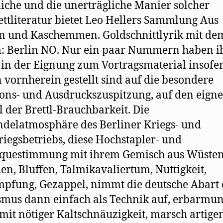
liche und die unerträgliche Manier solcher
ttliteratur bietet Leo Hellers Sammlung Aus
n und Kaschemmen. Goldschnittlyrik mit de
: Berlin NO. Nur ein paar Nummern haben i
 in der Eignung zum Vortragsmaterial insofer
n vornherein gestellt sind auf die besondere
ions- und Ausdruckszuspitzung, auf den eign
l der Brettl-Brauchbarkeit. Die
delatmosphäre des Berliner Kriegs- und
iegsbetriebs, diese Hochstapler- und
questimmung mit ihrem Gemisch aus Wüsten
hen, Bluffen, Talmikavaliertum, Nuttigkeit,
pfung, Gezappel, nimmt die deutsche Abart 
mus dann einfach als Technik auf, erbarmun
 mit nötiger Kaltschnäuzigkeit, marsch artig