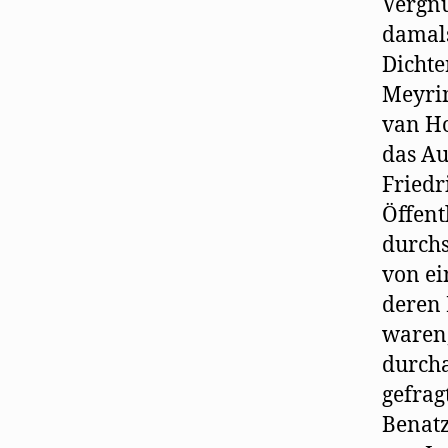
Vergnü
damals
Dichte
Meyri
van Ho
das Au
Friedr
Öffent
durchs
von ei
deren 
waren,
durcha
gefrag
Benatz