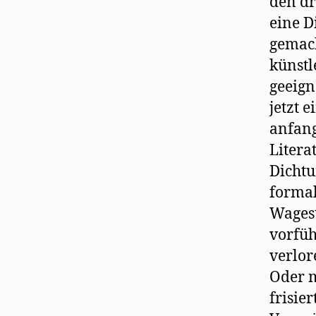
den dr
eine D
gemach
künstl
geeign
jetzt 
anfang
Litera
Dichtu
formal
Wagest
vorfüh
verlor
Oder m
frisie