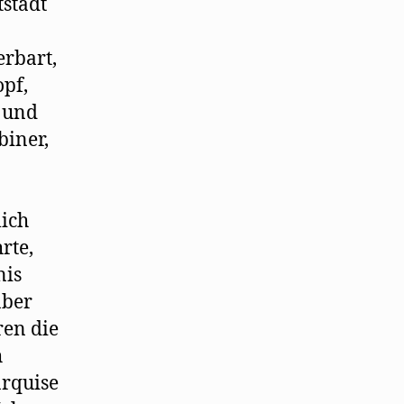
stadt
erbart,
pf,
n und
biner,
lich
rte,
nis
aber
ren die
h
arquise