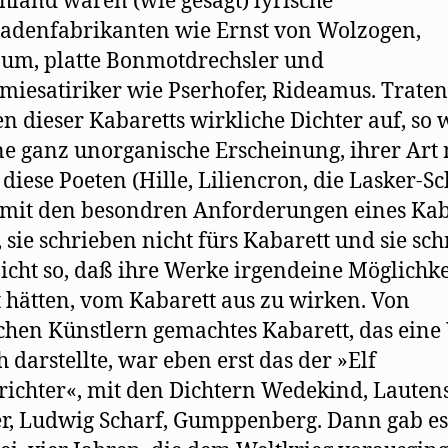
hland waren (wie gesagt) lyrische
adenfabrikanten wie Ernst von Wolzogen,
um, platte Bonmotdrechsler und
iesatiriker wie Pserhofer, Rideamus. Trate
 dieser Kabaretts wirkliche Dichter auf, so 
ne ganz unorganische Erscheinung, ihrer Art
 diese Poeten (Hille, Liliencron, die Lasker-Sc
 mit den besondren Anforderungen eines Kab
, sie schrieben nicht fürs Kabarett und sie sc
icht so, daß ihre Werke irgendeine Möglichke
 hätten, vom Kabarett aus zu wirken. Von
chen Künstlern gemachtes Kabarett, das eine
h darstellte, war eben erst das der »Elf
richter«, mit den Dichtern Wedekind, Lauten
r, Ludwig Scharf, Gumppenberg. Dann gab es