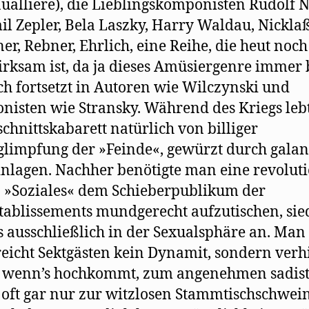
ualliere), die Lieblingskomponisten Rudolf N
l Zepler, Bela Laszky, Harry Waldau, Nickla
r, Rebner, Ehrlich, eine Reihe, die heut noch 
rksam ist, da ja dieses Amüsiergenre immer b
ch fortsetzt in Autoren wie Wilczynski und
isten wie Stransky. Während des Kriegs leb
chnittskabarett natürlich von billiger
limpfung der »Feinde«, gewürzt durch galan
nlagen. Nachher benötigte man eine revolut
 »Soziales« dem Schieberpublikum der
ablissements mundgerecht aufzutischen, sie
 ausschließlich in der Sexualsphäre an. Man
eicht Sektgästen kein Dynamit, sondern verhi
, wenn’s hochkommt, zum angenehmen sadist
, oft gar nur zur witzlosen Stammtischschwein