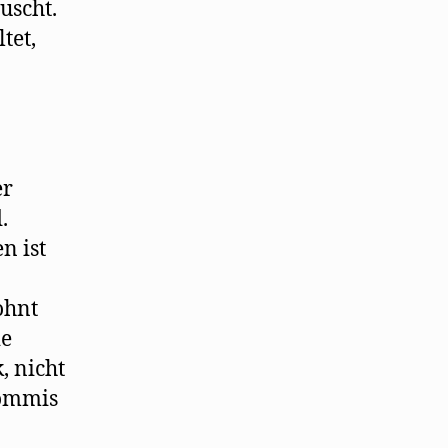
uscht.
tet,
er
.
n ist
ohnt
ie
, nicht
Commis