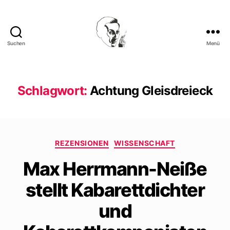
Suchen
Menü
Walter
Mehring
Schlagwort:
Achtung Gleisdreieck
Kategorien
REZENSIONEN
WISSENSCHAFT
Max Herrmann-Neiße
stellt Kabarettdichter
und