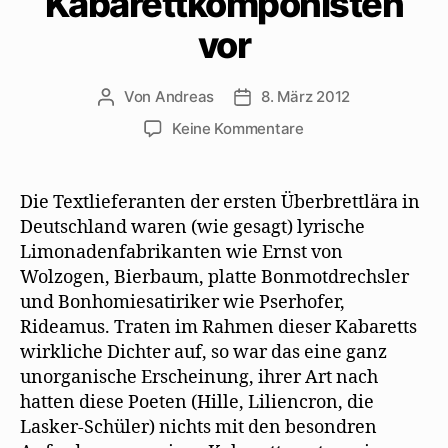
Kabarettkomponisten
vor
Von
Andreas
8. März 2012
Beitragsautor
Beitragsdatum
zu
Keine Kommentare
Max
Herrmann-
Neiße
Die Textlieferanten der ersten Überbrettlära in
stellt
Deutschland waren (wie gesagt) lyrische
Kabarettdichter
Limonadenfabrikanten wie Ernst von
und
Wolzogen, Bierbaum, platte Bonmotdrechsler
Kabarettkomponiste
und Bonhomiesatiriker wie Pserhofer,
vor
Rideamus. Traten im Rahmen dieser Kabaretts
wirkliche Dichter auf, so war das eine ganz
unorganische Erscheinung, ihrer Art nach
hatten diese Poeten (Hille, Liliencron, die
Lasker-Schüler) nichts mit den besondren