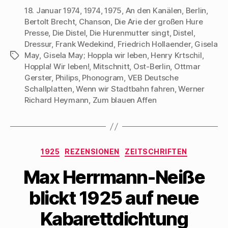
b
t
a
F
u
18. Januar 1974
,
1974
,
1975
,
An den Kanälen
,
Berlin
,
o
e
t
r
c
o
i
s
e
k
Bertolt Brecht
,
Chanson
,
Die Arie der großen Hure
k
l
A
u
e
z
e
p
n
n
Presse
,
Die Distel
,
Die Hurenmutter singt
,
Distel
,
u
n
p
d
(
Dressur
,
Frank Wedekind
,
Friedrich Hollaender
,
Gisela
t
(
z
e
W
e
W
u
i
i
May
,
Gisela May; Hoppla wir leben
,
Henry Krtschil
,
Schlagwörter
i
i
t
n
r
l
r
e
e
d
Hoppla! Wir leben!
,
Mitschnitt
,
Ost-Berlin
,
Ottmar
e
d
i
n
i
Gerster
,
Philips
,
Phonogram
,
VEB Deutsche
n
i
l
L
n
(
n
e
i
n
Schallplatten
,
Wenn wir Stadtbahn fahren
,
Werner
W
n
n
n
e
i
e
(
k
u
Richard Heymann
,
Zum blauen Affen
r
u
W
p
e
d
e
i
e
m
i
m
r
r
F
n
F
d
E
e
n
e
i
-
n
e
n
n
M
s
u
s
n
a
t
Kategorien
e
t
e
i
e
1925
REZENSIONEN
ZEITSCHRIFTEN
m
e
u
l
r
F
r
e
z
g
Max Herrmann-Neiße
e
g
m
u
e
n
e
F
s
ö
s
ö
e
e
f
t
f
n
n
f
blickt 1925 auf neue
e
f
s
d
n
r
n
t
e
e
g
e
e
n
t
Kabarettdichtung
e
t
r
(
)
ö
)
g
W