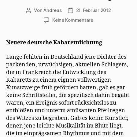
f
e
i
f
ö
r
n
f
d
Von
Andreas
21. Februar 2012
Beitragsautor
Beitragsdatum
e
f
i
t
n
n
zu
Keine Kommentare
)
e
n
t
e
Max
)
u
e
Herrmann-
m
Neiße
F
Neuere deutsche Kabarettdichtung
e
blickt
n
s
1925
Lange fehlten in Deutschland jene Dichter des
t
auf
e
packenden, urwüchsigen, aktuellen Schlagers,
r
neue
g
die in Frankreich die Entwicklung des
e
Kabarettdichtung
ö
Kabaretts zu einem eignen vollwertigen
f
f
Kunstzweige früh gefördert hatten, gab es gar
n
e
keine Schriftsteller, die spezifisch dahin begabt
t
)
waren, ein Ereignis sofort rücksichtslos zu
entblößen und unterm amüsanten Pfeilregen
des Witzes zu begraben. Gab es keine Künstler,
denen jene leichte Musikalität im Blute liegt,
die im einprägsamen Rhythmus und mit dem