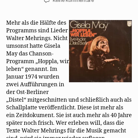
Keine Kommentare
e
t
r
(
)
ö
)
g
W
Die
f
e
i
f
ö
r
wunderbaren
n
f
d
Mehring-
e
f
i
Mehr als die Hälfte des
t
n
n
Interpretationen
)
e
n
Programms sind Lieder
t
e
von
)
u
Walter Mehrings. Nicht
Gisela
e
umsonst hatte Gisela
m
May
F
May das Chanson-
e
n
Programm „Hoppla, wir
s
t
leben“ genannt. Im
e
r
Januar 1974 wurden
g
e
zwei Aufführungen in
ö
f
der Ost-Berliner
f
n
„Distel“ mitgeschnitten und schließlich auch als
e
t
Schallplatte veröffentlicht. Diese ist mehr als
)
ein Zeitdokument. Sie ist auch mehr als 40 Jahre
später noch frisch. Wer erleben will, dass die
Texte Walter Mehrings für die Musik gemacht