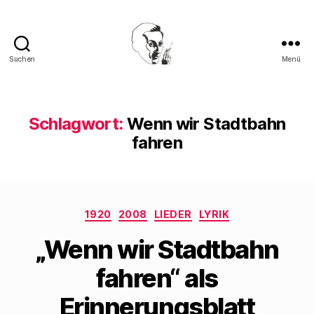
Suchen
Menü
Walter
Mehring
Schlagwort:
Wenn wir Stadtbahn
fahren
Kategorien
1920
2008
LIEDER
LYRIK
„Wenn wir Stadtbahn
fahren“ als
Erinnerungsblatt