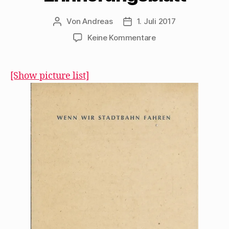
Von
Andreas
1. Juli 2017
Beitragsautor
Beitragsdatum
zu
Keine Kommentare
„Wenn
wir
Stadtbahn
[Show picture list]
fahren“
als
Erinnerungsblatt