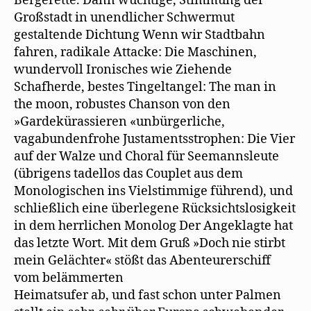
Bergerette. Dann wuchtige, Stimmung der
Großstadt in unendlicher Schwermut
gestaltende Dichtung Wenn wir Stadtbahn
fahren, radikale Attacke: Die Maschinen,
wundervoll Ironisches wie Ziehende
Schafherde, bestes Tingeltangel: The man in
the moon, robustes Chanson von den
»Gardekürassieren «unbürgerliche,
vagabundenfrohe Justamentsstrophen: Die Vier
auf der Walze und Choral für Seemannsleute
(übrigens tadellos das Couplet aus dem
Monologischen ins Vielstimmige führend), und
schließlich eine überlegene Rücksichtslosigkeit
in dem herrlichen Monolog Der Angeklagte hat
das letzte Wort. Mit dem Gruß »Doch nie stirbt
mein Gelächter« stößt das Abenteurerschiff
vom belämmerten
Heimatsufer ab, und fast schon unter Palmen