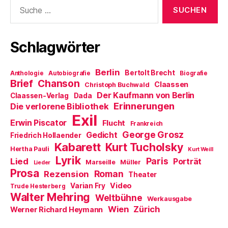
Suche
ö
f
nach:
f
n
e
t
)
Schlagwörter
Berlin
Bertolt Brecht
Anthologie
Autobiografie
Biografie
Brief
Chanson
Claassen
Christoph Buchwald
Der Kaufmann von Berlin
Claassen-Verlag
Dada
Erinnerungen
Die verlorene Bibliothek
Exil
Erwin Piscator
Flucht
Frankreich
George Grosz
Gedicht
Friedrich Hollaender
Kabarett
Kurt Tucholsky
Hertha Pauli
Kurt Weill
Lyrik
Paris
Lied
Porträt
Marseille
Müller
Lieder
Prosa
Roman
Rezension
Theater
Video
Varian Fry
Trude Hesterberg
Walter Mehring
Weltbühne
Werkausgabe
Wien
Zürich
Werner Richard Heymann