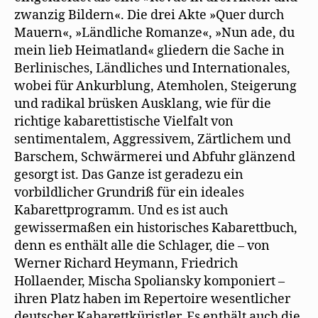
zwanzig Bildern«. Die drei Akte »Quer durch
Mauern«, »Ländliche Romanze«, »Nun ade, du
mein lieb Heimatland« gliedern die Sache in
Berlinisches, Ländliches und Internationales,
wobei für Ankurblung, Atemholen, Steigerung
und radikal brüsken Ausklang, wie für die
richtige kabarettistische Vielfalt von
sentimentalem, Aggressivem, Zärtlichem und
Barschem, Schwärmerei und Abfuhr glänzend
gesorgt ist. Das Ganze ist geradezu ein
vorbildlicher Grundriß für ein ideales
Kabarettprogramm. Und es ist auch
gewissermaßen ein historisches Kabarettbuch,
denn es enthält alle die Schlager, die – von
Werner Richard Heymann, Friedrich
Hollaender, Mischa Spoliansky komponiert –
ihren Platz haben im Repertoire wesentlicher
deutscher Kabarettküristler. Es enthält auch die