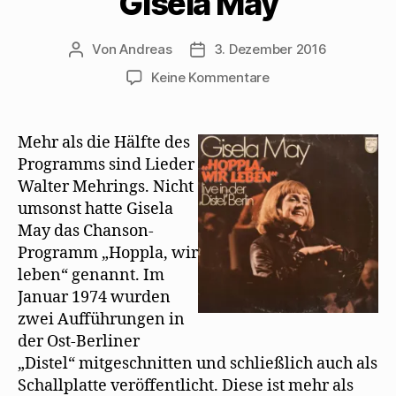
Gisela May
Von
Andreas
3. Dezember 2016
Beitragsautor
Beitragsdatum
zu
Keine Kommentare
Die
wunderbaren
Mehring-
Mehr als die Hälfte des
Interpretationen
Programms sind Lieder
von
Walter Mehrings. Nicht
Gisela
umsonst hatte Gisela
May
May das Chanson-
Programm „Hoppla, wir
leben“ genannt. Im
Januar 1974 wurden
zwei Aufführungen in
der Ost-Berliner
„Distel“ mitgeschnitten und schließlich auch als
Schallplatte veröffentlicht. Diese ist mehr als