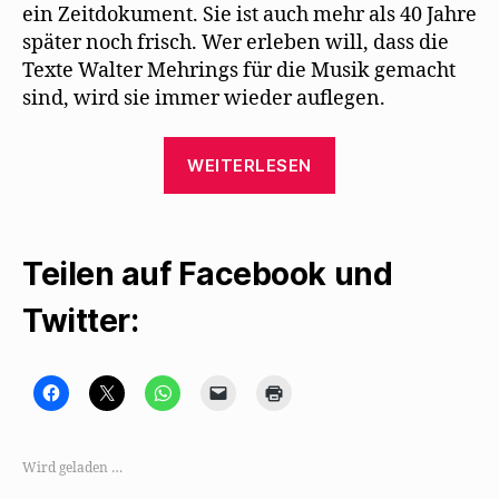
ein Zeitdokument. Sie ist auch mehr als 40 Jahre
später noch frisch. Wer erleben will, dass die
Texte Walter Mehrings für die Musik gemacht
sind, wird sie immer wieder auflegen.
„Die
WEITERLESEN
wunderbaren
Mehring-
Interpretationen
Teilen auf Facebook und
von
Gisela
Twitter:
May“
K
K
K
K
K
l
l
l
l
l
i
i
i
i
i
c
c
c
c
c
k
k
k
k
k
,
e
e
e
e
Wird geladen …
u
,
n
n
n
m
u
,
,
z