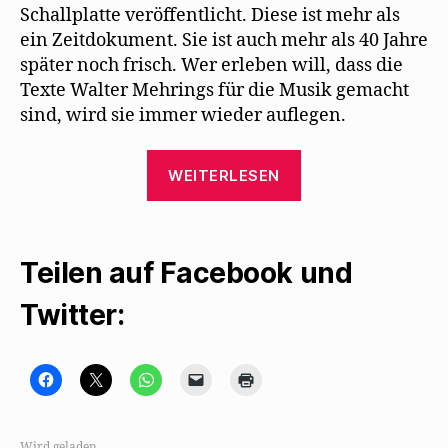
Schallplatte veröffentlicht. Diese ist mehr als
ein Zeitdokument. Sie ist auch mehr als 40 Jahre
später noch frisch. Wer erleben will, dass die
Texte Walter Mehrings für die Musik gemacht
sind, wird sie immer wieder auflegen.
„Die
WEITERLESEN
wunderbaren
Mehring-
Interpretationen
Teilen auf Facebook und
von
Gisela
Twitter:
May“
K
K
K
K
K
l
l
l
l
l
i
i
i
i
i
c
c
c
c
c
k
k
k
k
k
,
e
e
e
e
Wird geladen …