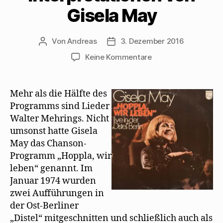
Gisela May
Von
Andreas
3. Dezember 2016
Beitragsautor
Beitragsdatum
zu
Keine Kommentare
Die
wunderbaren
Mehring-
Mehr als die Hälfte des
Interpretationen
Programms sind Lieder
von
Walter Mehrings. Nicht
Gisela
umsonst hatte Gisela
May
May das Chanson-
Programm „Hoppla, wir
leben“ genannt. Im
Januar 1974 wurden
zwei Aufführungen in
der Ost-Berliner
„Distel“ mitgeschnitten und schließlich auch als