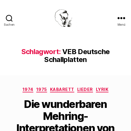
Suchen
Menü
Walter
Mehring
Schlagwort:
VEB Deutsche
Schallplatten
Kategorien
1974
1975
KABARETT
LIEDER
LYRIK
Die wunderbaren
Mehring-
Interpretationen von