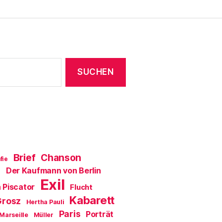
e
ö
f
f
n
e
t
)
Brief
Chanson
fie
Der Kaufmann von Berlin
a
Exil
 Piscator
Flucht
Kabarett
Grosz
Hertha Pauli
Paris
Porträt
Marseille
Müller