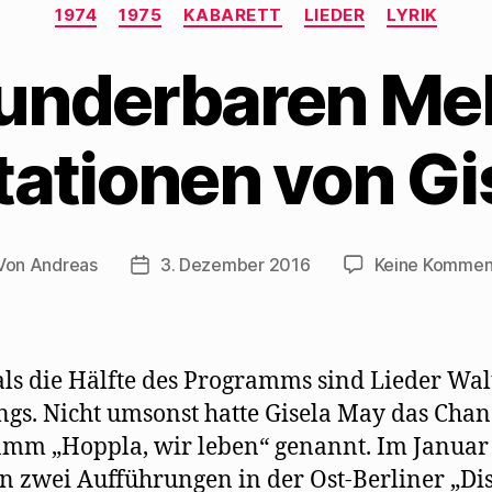
Kategorien
1974
1975
KABARETT
LIEDER
LYRIK
underbaren Me
tationen von G
Von
Andreas
3. Dezember 2016
Keine Kommen
tragsautor
Beitragsdatum
ls die Hälfte des Programms sind Lieder Wal
gs. Nicht umsonst hatte Gisela May das Chan
mm „Hoppla, wir leben“ genannt. Im Januar
 zwei Aufführungen in der Ost-Berliner „Dis