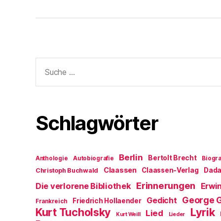
Suche
nach:
Schlagwörter
Berlin
Bertolt Brecht
Anthologie
Autobiografie
Biogra
Claassen
Claassen-Verlag
Dad
Christoph Buchwald
Erinnerungen
Die verlorene Bibliothek
Erwin
George 
Gedicht
Friedrich Hollaender
Frankreich
Kurt Tucholsky
Lyrik
Lied
Kurt Weill
Lieder