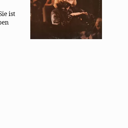
ie ist
eben
nen