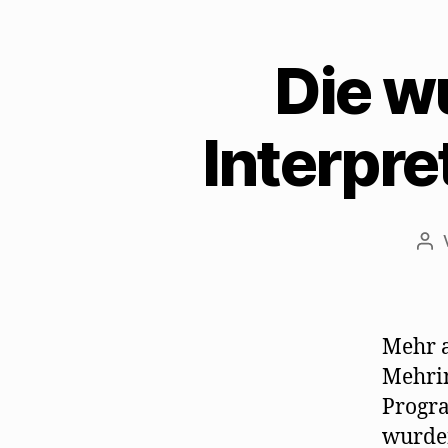
Die w
Interpre
Bei
Mehr a
Mehrin
Progra
wurden