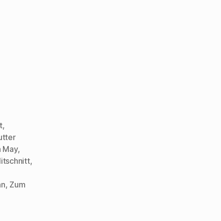
t
,
tter
a May
,
itschnitt
,
nn
,
Zum