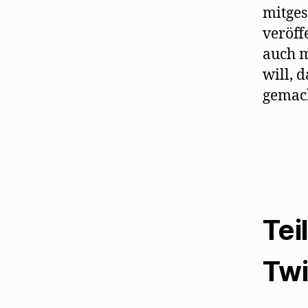
mitges
veröff
auch m
will, 
gemach
Tei
Twi