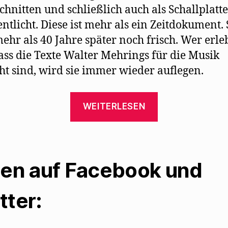
chnitten und schließlich auch als Schallplatte
entlicht. Diese ist mehr als ein Zeitdokument. S
ehr als 40 Jahre später noch frisch. Wer erl
dass die Texte Walter Mehrings für die Musik
t sind, wird sie immer wieder auflegen.
„Die
WEITERLESEN
wunderbaren
Mehring-
Interpretatio
von
len auf Facebook und
Gisela
May“
tter: