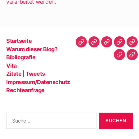
verarbeitet werden.
Startseite
Startseite
Warum
Bibliografie
Vita
Zit
Warum dieser Blog?
dieser
|
Bibliografie
Impres
Re
Blog?
Tw
Vita
Zitate | Tweets
Impressum/Datenschutz
Rechteanfrage
Suche
nach: