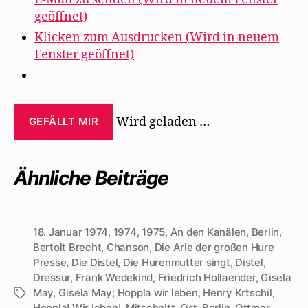
geöffnet)
Klicken zum Ausdrucken (Wird in neuem
Fenster geöffnet)
Wird geladen …
GEFÄLLT MIR
Ähnliche Beiträge
18. Januar 1974
,
1974
,
1975
,
An den Kanälen
,
Berlin
,
Bertolt Brecht
,
Chanson
,
Die Arie der großen Hure
Presse
,
Die Distel
,
Die Hurenmutter singt
,
Distel
,
Dressur
,
Frank Wedekind
,
Friedrich Hollaender
,
Gisela
May
,
Gisela May; Hoppla wir leben
,
Henry Krtschil
,
Schlagwörter
Hoppla! Wir leben!
,
Mitschnitt
,
Ost-Berlin
,
Ottmar