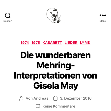
Suchen
Menü
Walter
Mehring
Kategorien
1974
1975
KABARETT
LIEDER
LYRIK
Die wunderbaren
Mehring-
Interpretationen von
Gisela May
Von
Andreas
3. Dezember 2016
Beitragsautor
Beitragsdatum
zu
Keine Kommentare