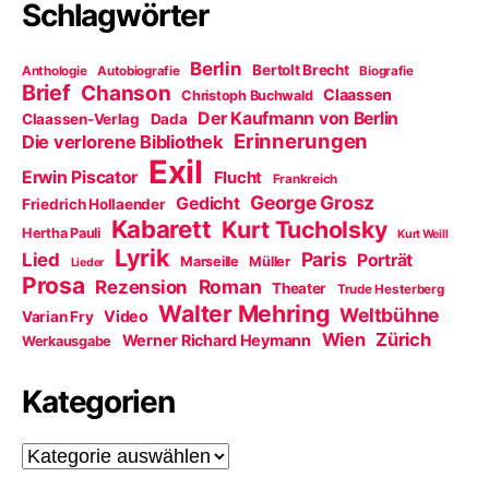
Schlagwörter
Berlin
Bertolt Brecht
Anthologie
Autobiografie
Biografie
Brief
Chanson
Claassen
Christoph Buchwald
Der Kaufmann von Berlin
Claassen-Verlag
Dada
Erinnerungen
Die verlorene Bibliothek
Exil
Erwin Piscator
Flucht
Frankreich
George Grosz
Gedicht
Friedrich Hollaender
Kabarett
Kurt Tucholsky
Hertha Pauli
Kurt Weill
Lyrik
Paris
Lied
Porträt
Marseille
Müller
Lieder
Prosa
Roman
Rezension
Theater
Trude Hesterberg
Walter Mehring
Weltbühne
Video
Varian Fry
Wien
Zürich
Werner Richard Heymann
Werkausgabe
Kategorien
Kategorien