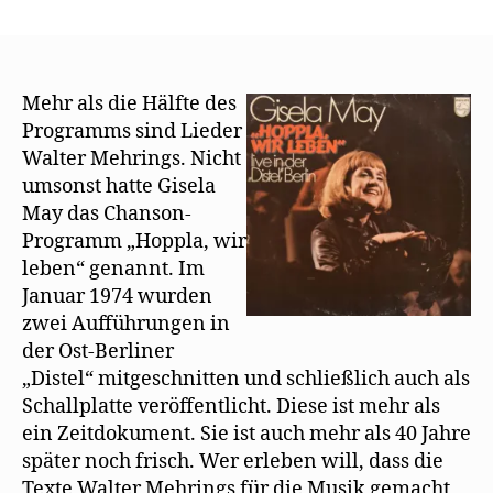
Die
wunderbaren
Mehring-
Interpretationen
von
Mehr als die Hälfte des
Gisela
Programms sind Lieder
May
Walter Mehrings. Nicht
umsonst hatte Gisela
May das Chanson-
Programm „Hoppla, wir
leben“ genannt. Im
Januar 1974 wurden
zwei Aufführungen in
der Ost-Berliner
„Distel“ mitgeschnitten und schließlich auch als
Schallplatte veröffentlicht. Diese ist mehr als
ein Zeitdokument. Sie ist auch mehr als 40 Jahre
später noch frisch. Wer erleben will, dass die
Texte Walter Mehrings für die Musik gemacht