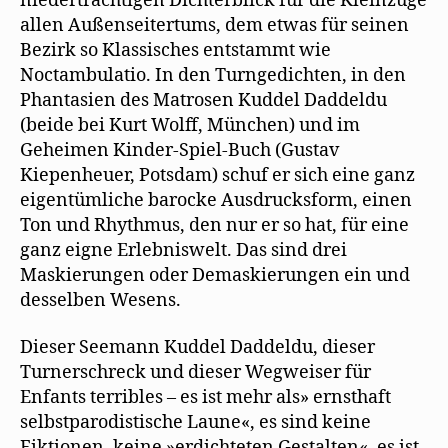
niederträchtigen Dichterblick für die Kleinzüge
allen Außenseitertums, dem etwas für seinen
Bezirk so Klassisches entstammt wie
Noctambulatio. In den Turngedichten, in den
Phantasien des Matrosen Kuddel Daddeldu
(beide bei Kurt Wolff, München) und im
Geheimen Kinder-Spiel-Buch (Gustav
Kiepenheuer, Potsdam) schuf er sich eine ganz
eigentümliche barocke Ausdrucksform, einen
Ton und Rhythmus, den nur er so hat, für eine
ganz eigne Erlebniswelt. Das sind drei
Maskierungen oder Demaskierungen ein und
desselben Wesens.
Dieser Seemann Kuddel Daddeldu, dieser
Turnerschreck und dieser Wegweiser für
Enfants terribles – es ist mehr als» ernsthaft
selbstparodistische Laune«, es sind keine
Fiktionen, keine »erdichteten Gestalten«, es ist