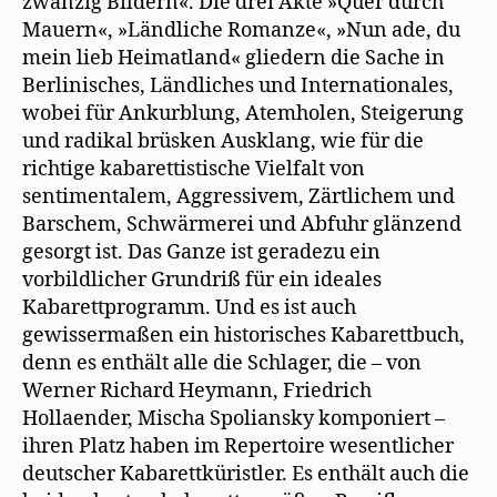
zwanzig Bildern«. Die drei Akte »Quer durch
Mauern«, »Ländliche Romanze«, »Nun ade, du
mein lieb Heimatland« gliedern die Sache in
Berlinisches, Ländliches und Internationales,
wobei für Ankurblung, Atemholen, Steigerung
und radikal brüsken Ausklang, wie für die
richtige kabarettistische Vielfalt von
sentimentalem, Aggressivem, Zärtlichem und
Barschem, Schwärmerei und Abfuhr glänzend
gesorgt ist. Das Ganze ist geradezu ein
vorbildlicher Grundriß für ein ideales
Kabarettprogramm. Und es ist auch
gewissermaßen ein historisches Kabarettbuch,
denn es enthält alle die Schlager, die – von
Werner Richard Heymann, Friedrich
Hollaender, Mischa Spoliansky komponiert –
ihren Platz haben im Repertoire wesentlicher
deutscher Kabarettküristler. Es enthält auch die