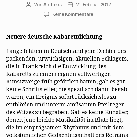
Von
Andreas
21. Februar 2012
Beitragsautor
Beitragsdatum
zu
Keine Kommentare
Max
Herrmann-
Neiße
Neuere deutsche Kabarettdichtung
blickt
1925
Lange fehlten in Deutschland jene Dichter des
auf
packenden, urwüchsigen, aktuellen Schlagers,
neue
die in Frankreich die Entwicklung des
Kabarettdichtung
Kabaretts zu einem eignen vollwertigen
Kunstzweige früh gefördert hatten, gab es gar
keine Schriftsteller, die spezifisch dahin begabt
waren, ein Ereignis sofort rücksichtslos zu
entblößen und unterm amüsanten Pfeilregen
des Witzes zu begraben. Gab es keine Künstler,
denen jene leichte Musikalität im Blute liegt,
die im einprägsamen Rhythmus und mit dem
volkstümlichen Gedächtnisanhalt des Refrains