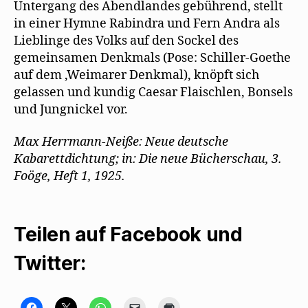
Untergang des Abendlandes gebührend, stellt
in einer Hymne Rabindra und Fern Andra als
Lieblinge des Volks auf den Sockel des
gemeinsamen Denkmals (Pose: Schiller-Goethe
auf dem ‚Weimarer Denkmal), knöpft sich
gelassen und kundig Caesar Flaischlen, Bonsels
und Jungnickel vor.
Max Herrmann-Neiße: Neue deutsche
Kabarettdichtung; in: Die neue Bücherschau, 3.
Foöge, Heft 1, 1925.
Teilen auf Facebook und
Twitter:
K
K
K
K
K