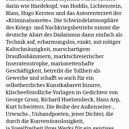
darin wie Hardekopf, van Hoddis, Lichtenstein,
Blass, Hugo Kersten und das Autorenterzett der
»Kriminalsonette«. Die Schwindelatmosphäre
des Kriegs- und Nachkriegsbetriebs nimmt die
deutsche Abart des Dadaismus dann einfach als
Technik auf, erbarmungslos, exakt, mit nötiger
Kaltschnäuzigkeit, marschartigem
Draufloshämmern, marktschreierischer
Inseratenstrophe, marionettenhafte
Geschäftigkeit, betreibt die Tollheit als
Gewerbe und schafft so auch für ein
selbstherrliches Kunstkabarett bizarre,
klischeefeindliche Vorlagen in Gedichten von
George Grosz, Richard Huelsenbeck, Hans Arp,
Kurt Schwitters. Die Reihe der Außenseiter-,
Urwuchs-, Unbandpoeten, jener Dichter, die
durch die Konventionslosigkeit,
ja Vogelfreiheit ihres Werks für ein geistiges,