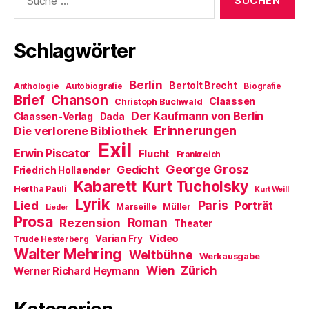
nach:
f
n
e
t
)
Schlagwörter
Berlin
Bertolt Brecht
Anthologie
Autobiografie
Biografie
Brief
Chanson
Claassen
Christoph Buchwald
Der Kaufmann von Berlin
Claassen-Verlag
Dada
Erinnerungen
Die verlorene Bibliothek
Exil
Erwin Piscator
Flucht
Frankreich
George Grosz
Gedicht
Friedrich Hollaender
Kabarett
Kurt Tucholsky
Hertha Pauli
Kurt Weill
Lyrik
Paris
Lied
Porträt
Marseille
Müller
Lieder
Prosa
Roman
Rezension
Theater
Video
Varian Fry
Trude Hesterberg
Walter Mehring
Weltbühne
Werkausgabe
Wien
Zürich
Werner Richard Heymann