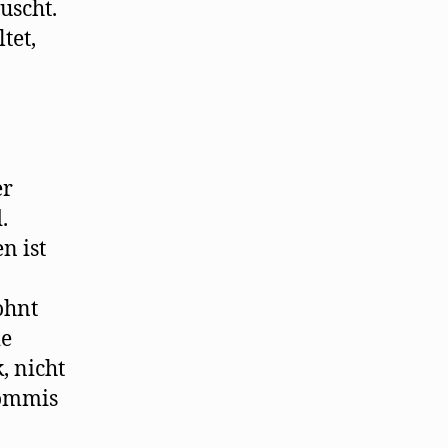
uscht.
tet,
er
.
n ist
ohnt
ie
, nicht
Commis