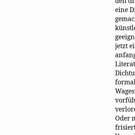
den dr
eine D
gemach
künstl
geeign
jetzt 
anfang
Litera
Dichtu
formal
Wagest
vorfüh
verlor
Oder m
frisie