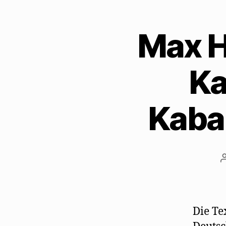
Max H
Ka
Kaba
Die Te