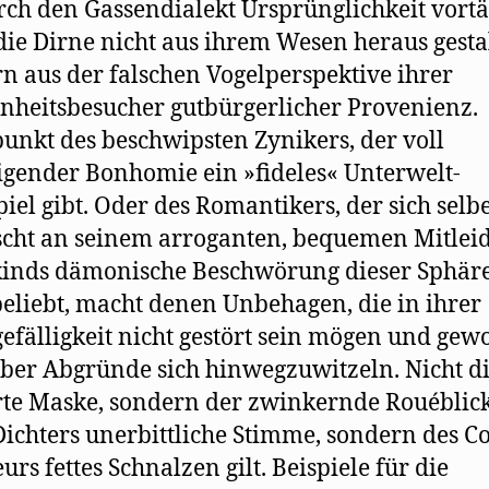
rch den Gassendialekt Ursprünglichkeit vortä
 die Dirne nicht aus ihrem Wesen heraus gestal
n aus der falschen Vogelperspektive ihrer
nheitsbesucher gutbürgerlicher Provenienz.
unkt des beschwipsten Zynikers, der voll
igender Bonhomie ein »fideles« Unterwelt-
piel gibt. Oder des Romantikers, der sich selb
cht an seinem arroganten, bequemen Mitleid
nds dämonische Beschwörung dieser Sphäre
beliebt, macht denen Unbehagen, die in ihrer
gefälligkeit nicht gestört sein mögen und gew
über Abgründe sich hinwegzuwitzeln. Nicht d
rte Maske, sondern der zwinkernde Rouéblick
Dichters unerbittliche Stimme, sondern des 
urs fettes Schnalzen gilt. Beispiele für die