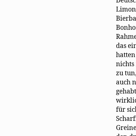
Deutsc
Limon
Bierba
Bonhom
Rahmen
das ei
hatten
nichts
zu tun
auch n
gehabt
wirkli
für sic
Scharf
Greine