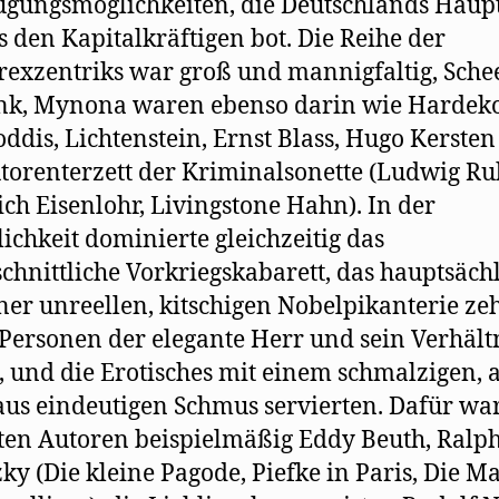
gungsmöglichkeiten, die Deutschlands Haupt
 den Kapitalkräftigen bot. Die Reihe der
rexzentriks war groß und mannigfaltig, Sche
nk, Mynona waren ebenso darin wie Hardeko
ddis, Lichtenstein, Ernst Blass, Hugo Kerste
torenterzett der Kriminalsonette (Ludwig Ru
ich Eisenlohr, Livingstone Hahn). In der
lichkeit dominierte gleichzeitig das
chnittliche Vorkriegskabarett, das hauptsäch
ner unreellen, kitschigen Nobelpikanterie zeh
Personen der elegante Herr und sein Verhält
 und die Erotisches mit einem schmalzigen, 
us eindeutigen Schmus servierten. Dafür wa
ten Autoren beispielmäßig Eddy Beuth, Ralp
ky (Die kleine Pagode, Piefke in Paris, Die M