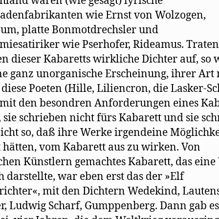
hland waren (wie gesagt) lyrische
adenfabrikanten wie Ernst von Wolzogen,
um, platte Bonmotdrechsler und
iesatiriker wie Pserhofer, Rideamus. Trate
 dieser Kabaretts wirkliche Dichter auf, so 
ne ganz unorganische Erscheinung, ihrer Art
 diese Poeten (Hille, Liliencron, die Lasker-Sc
 mit den besondren Anforderungen eines Kab
, sie schrieben nicht fürs Kabarett und sie sc
icht so, daß ihre Werke irgendeine Möglichke
 hätten, vom Kabarett aus zu wirken. Von
chen Künstlern gemachtes Kabarett, das eine
h darstellte, war eben erst das der »Elf
richter«, mit den Dichtern Wedekind, Lauten
r, Ludwig Scharf, Gumppenberg. Dann gab es