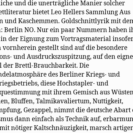
liche und die unerträgliche Manier solcher
ttliteratur bietet Leo Hellers Sammlung Aus
n und Kaschemmen. Goldschnittlyrik mit de
: Berlin NO. Nur ein paar Nummern haben i
 in der Eignung zum Vortragsmaterial insofer
n vornherein gestellt sind auf die besondere
ions- und Ausdruckszuspitzung, auf den eign
l der Brettl-Brauchbarkeit. Die
delatmosphäre des Berliner Kriegs- und
iegsbetriebs, diese Hochstapler- und
questimmung mit ihrem Gemisch aus Wüsten
hen, Bluffen, Talmikavaliertum, Nuttigkeit,
pfung, Gezappel, nimmt die deutsche Abart 
mus dann einfach als Technik auf, erbarmun
 mit nötiger Kaltschnäuzigkeit, marsch artig