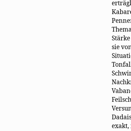
erträg
Kabare
Penne
Thema
Stärke
sie vo
Situat
Tonfal
Schwin
Nachkr
Vaban
Feilsc
Versum
Dadais
exakt,