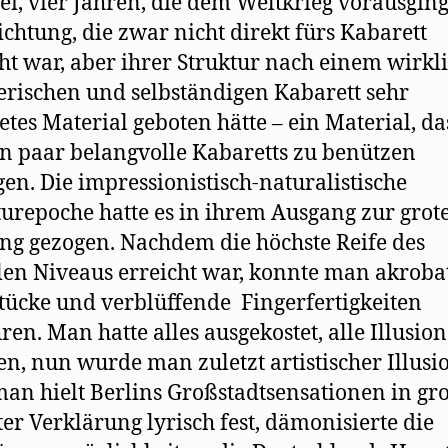
ei, vier Jahren, die dem Weltkrieg vorausgin
ichtung, die zwar nicht direkt fürs Kabarett
t war, aber ihrer Struktur nach einem wirkl
erischen und selbständigen Kabarett sehr
etes Material geboten hätte – ein Material, da
ein paar belangvolle Kabaretts zu benützen
en. Die impressionistisch-naturalistische
turepoche hatte es in ihrem Ausgang zur grot
ng gezogen. Nachdem die höchste Reife des
en Niveaus erreicht war, konnte man akroba
ücke und verblüffende Fingerfertigkeiten
ren. Man hatte alles ausgekostet, alle Illusio
en, nun wurde man zuletzt artistischer Illusio
an hielt Berlins Großstadtsensationen in gro
rter Verklärung lyrisch fest, dämonisierte die