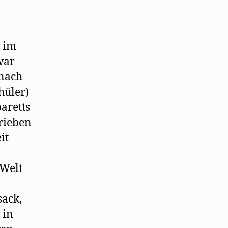
und
Kabarettkomponisten
vor
n im
war
 nach
hüler)
aretts
hrieben
it
 Welt
sack,
 in