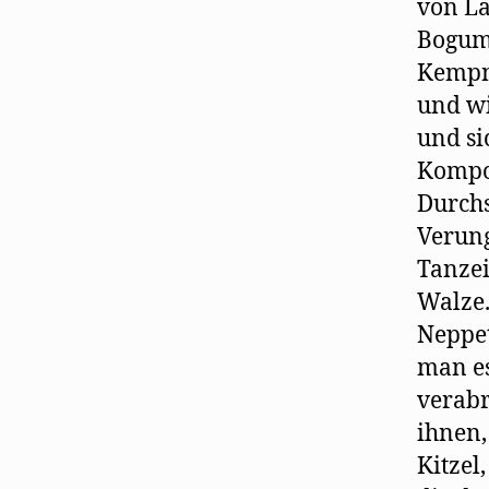
von La
Bogumi
Kempne
und wi
und si
Kompon
Durchs
Verung
Tanzei
Walze.
Neppet
man es
verabr
ihnen
Kitzel