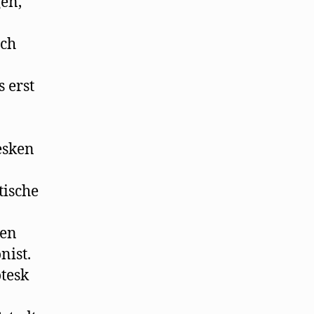
gen,
ich
s erst
esken
tische
nen
nist.
tesk