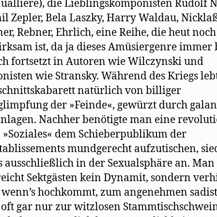
ualliere), die Lieblingskomponisten Rudolf N
l Zepler, Bela Laszky, Harry Waldau, Nickla
r, Rebner, Ehrlich, eine Reihe, die heut noch 
rksam ist, da ja dieses Amüsiergenre immer b
ch fortsetzt in Autoren wie Wilczynski und
isten wie Stransky. Während des Kriegs leb
chnittskabarett natürlich von billiger
limpfung der »Feinde«, gewürzt durch galan
nlagen. Nachher benötigte man eine revolut
 »Soziales« dem Schieberpublikum der
ablissements mundgerecht aufzutischen, sie
 ausschließlich in der Sexualsphäre an. Man
eicht Sektgästen kein Dynamit, sondern verhi
, wenn’s hochkommt, zum angenehmen sadist
, oft gar nur zur witzlosen Stammtischschwein