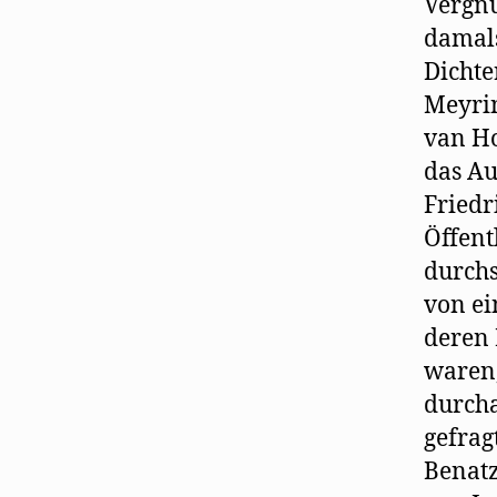
Vergnü
damals
Dichte
Meyri
van Ho
das Au
Friedr
Öffent
durchs
von ei
deren 
waren,
durcha
gefrag
Benatz