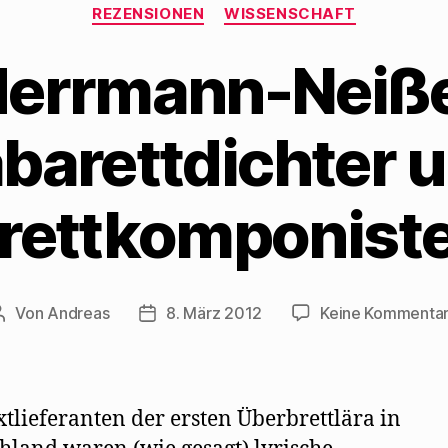
Kategorien
REZENSIONEN
WISSENSCHAFT
errmann-Neiße 
barettdichter 
rettkomponiste
Von
Andreas
8. März 2012
Keine Kommenta
Beitragsautor
Beitragsdatum
xtlieferanten der ersten Überbrettlära in