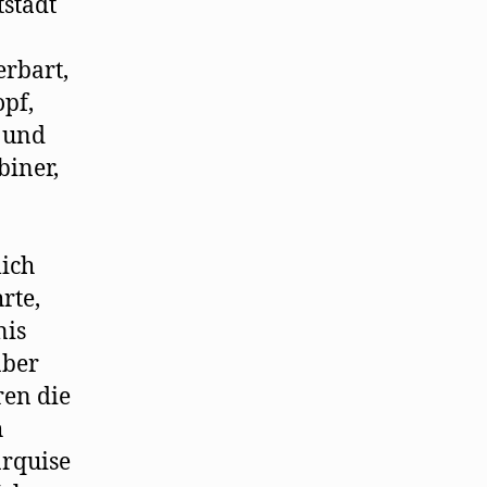
stadt
erbart,
pf,
n und
biner,
lich
rte,
nis
aber
ren die
h
arquise