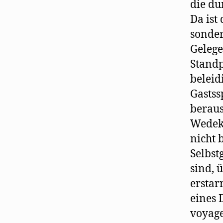
die du
Da ist
sonder
Gelege
Standp
beleid
Gastss
beraus
Wedeki
nicht 
Selbst
sind, 
erstar
eines 
voyage