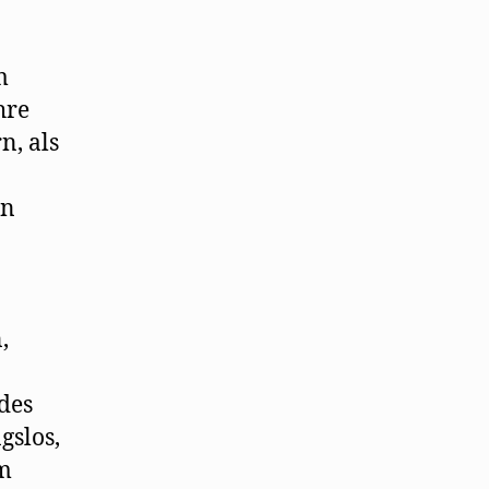
m
hre
n, als
en
,
des
gslos,
em