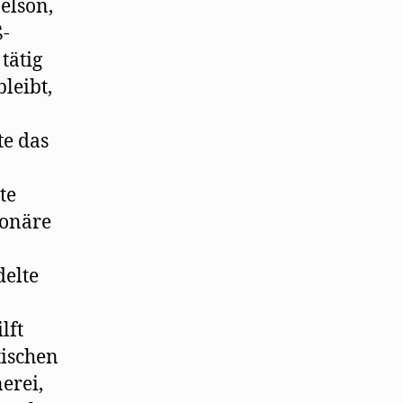
elson,
ß-
tätig
leibt,
te das
te
ionäre
delte
lft
ischen
erei,