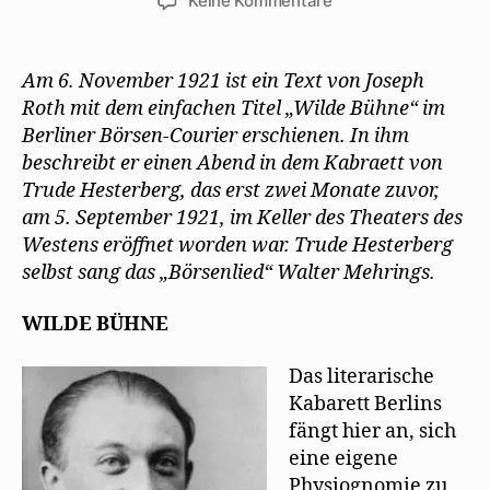
Keine Kommentare
Joseph
Roth
besucht
Am 6. November 1921 ist ein Text von Joseph
die
Roth mit dem einfachen Titel „Wilde Bühne“ im
Wilde
Berliner Börsen-Courier erschienen. In ihm
Bühne
beschreibt er einen Abend in dem Kabraett von
Trude Hesterberg, das erst zwei Monate zuvor,
am 5. September 1921, im Keller des Theaters des
Westens eröffnet worden war. Trude Hesterberg
selbst sang das „Börsenlied“ Walter Mehrings.
WILDE BÜHNE
Das literarische
Kabarett Berlins
fängt hier an, sich
eine eigene
Physiognomie zu