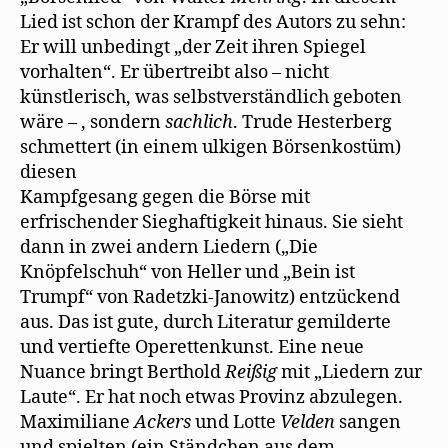
Lied ist schon der Krampf des Autors zu sehn:
Er will unbedingt „der Zeit ihren Spiegel
vorhalten“. Er übertreibt also – nicht
künstlerisch, was selbstverständlich geboten
wäre – , sondern
sachlich
. Trude Hesterberg
schmettert (in einem ulkigen Börsenkostüm)
diesen
Kampfgesang gegen die Börse mit
erfrischender Sieghaftigkeit hinaus. Sie sieht
dann in zwei andern Liedern („Die
Knöpfelschuh“ von Heller und „Bein ist
Trumpf“ von Radetzki-Janowitz) entzückend
aus. Das ist gute, durch Literatur gemilderte
und vertiefte Operettenkunst. Eine neue
Nuance bringt Berthold
Reißig
mit „Liedern zur
Laute“. Er hat noch etwas Provinz abzulegen.
Maximiliane
Ackers
und Lotte
Velden
sangen
und spielten (ein Ständchen aus dem