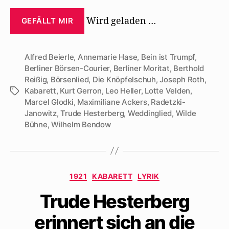
Wird geladen …
GEFÄLLT MIR
Alfred Beierle
,
Annemarie Hase
,
Bein ist Trumpf
,
Berliner Börsen-Courier
,
Berliner Moritat
,
Berthold
Reißig
,
Börsenlied
,
Die Knöpfelschuh
,
Joseph Roth
,
Kabarett
,
Kurt Gerron
,
Leo Heller
,
Lotte Velden
,
Schlagwörter
Marcel Glodki
,
Maximiliane Ackers
,
Radetzki-
Janowitz
,
Trude Hesterberg
,
Weddinglied
,
Wilde
Bühne
,
Wilhelm Bendow
Kategorien
1921
KABARETT
LYRIK
Trude Hesterberg
erinnert sich an die