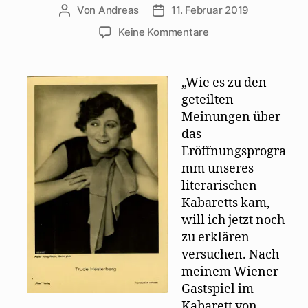
Von
Andreas
11. Februar 2019
Beitragsautor
Beitragsdatum
zu
Keine Kommentare
Trude
Hesterberg:
Die
„Wie es zu den
„Wilde
geteilten
Bühne“
Meinungen über
formiert
das
sich
Eröffnungsprogra
mm unseres
literarischen
Kabaretts kam,
will ich jetzt noch
zu erklären
versuchen. Nach
meinem Wiener
Gastspiel im
Kabarett von