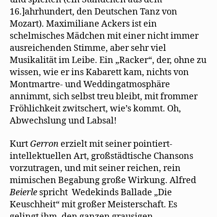
16.]ahrhundert, den Deutschen Tanz von
Mozart). Maximiliane Ackers ist ein
schelmisches Mädchen mit einer nicht immer
ausreichenden Stimme, aber sehr viel
Musikalität im Leibe. Ein „Racker“, der, ohne zu
wissen, wie er ins Kabarett kam, nichts von
Montmartre- und Weddingatmosphäre
annimmt, sich selbst treu bleibt, mit frommer
Fröhlichkeit zwitschert, wie’s kommt. Oh,
Abwechslung und Labsal!
Kurt
Gerron
erzielt mit seiner pointiert-
intellektuellen Art, großstädtische Chansons
vorzutragen, und mit seiner reichen, rein
mimischen Begabung große Wirkung. Alfred
Beierle
spricht Wedekinds Ballade „Die
Keuschheit“ mit großer Meisterschaft. Es
gelingt ihm, den ganzen grausigen