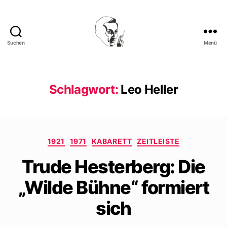
Suchen
Menü
Walter
Mehring
Schlagwort:
Leo Heller
Kategorien
1921
1971
KABARETT
ZEITLEISTE
Trude Hesterberg: Die
„Wilde Bühne“ formiert
sich