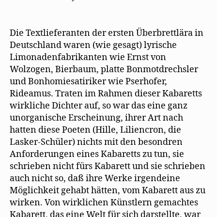
Max
Herrmann-
Neiße
Die Textlieferanten der ersten Überbrettlära in
stellt
Deutschland waren (wie gesagt) lyrische
Kabarettdichter
Limonadenfabrikanten wie Ernst von
und
Wolzogen, Bierbaum, platte Bonmotdrechsler
Kabarettkomponiste
und Bonhomiesatiriker wie Pserhofer,
vor
Rideamus. Traten im Rahmen dieser Kabaretts
wirkliche Dichter auf, so war das eine ganz
unorganische Erscheinung, ihrer Art nach
hatten diese Poeten (Hille, Liliencron, die
Lasker-Schüler) nichts mit den besondren
Anforderungen eines Kabaretts zu tun, sie
schrieben nicht fürs Kabarett und sie schrieben
auch nicht so, daß ihre Werke irgendeine
Möglichkeit gehabt hätten, vom Kabarett aus zu
wirken. Von wirklichen Künstlern gemachtes
Kabarett, das eine Welt für sich darstellte, war