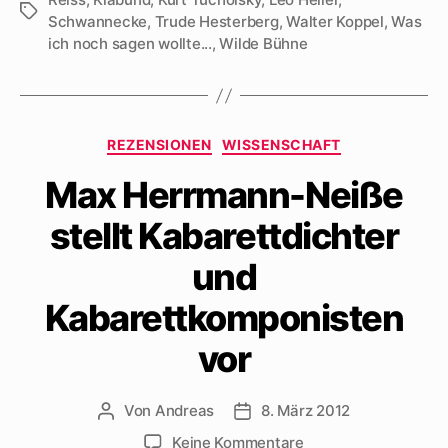
Schlagwörter
Schwannecke
,
Trude Hesterberg
,
Walter Koppel
,
Was
ich noch sagen wollte...
,
Wilde Bühne
Kategorien
REZENSIONEN
WISSENSCHAFT
Max Herrmann-Neiße
stellt Kabarettdichter
und
Kabarettkomponisten
vor
Von
Andreas
8. März 2012
Beitragsautor
Beitragsdatum
zu
Keine Kommentare