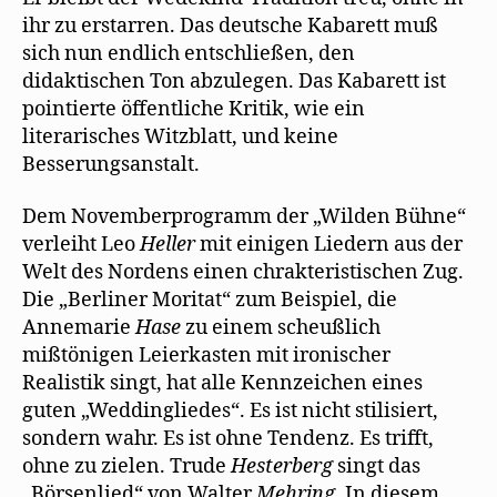
ihr zu erstarren. Das deutsche Kabarett muß
sich nun endlich entschließen, den
didaktischen Ton abzulegen. Das Kabarett ist
pointierte öffentliche Kritik, wie ein
literarisches Witzblatt, und keine
Besserungsanstalt.
Dem Novemberprogramm der „Wilden Bühne“
verleiht Leo
Heller
mit einigen Liedern aus der
Welt des Nordens einen chrakteristischen Zug.
Die „Berliner Moritat“ zum Beispiel, die
Annemarie
Hase
zu einem scheußlich
mißtönigen Leierkasten mit ironischer
Realistik singt, hat alle Kennzeichen eines
guten „Weddingliedes“. Es ist nicht stilisiert,
sondern wahr. Es ist ohne Tendenz. Es trifft,
ohne zu zielen. Trude
Hesterberg
singt das
„Börsenlied“ von Walter
Mehring
. In diesem