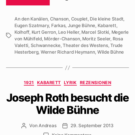
An den Kanälen
,
Chanson
,
Couplet
,
Die kleine Stadt
,
Eugen Szatmary
,
Farkas
,
Junge Bühne
,
Kabarett
,
Kolhoff
,
Kurt Gerron
,
Leo Heller
,
Marcel Slotki
,
Megerle
Schlagwörter
von Mühlfeld
,
Mörder-Chanson
,
Moritz Seeler
,
Rosa
Valetti
,
Schwannecke
,
Theater des Westens
,
Trude
Hesterberg
,
Werner Richard Heymann
,
Wilde Bühne
Kategorien
1921
KABARETT
LYRIK
REZENSIONEN
Joseph Roth besucht die
Wilde Bühne
Von
Andreas
29. September 2013
Beitragsautor
Beitragsdatum
zu