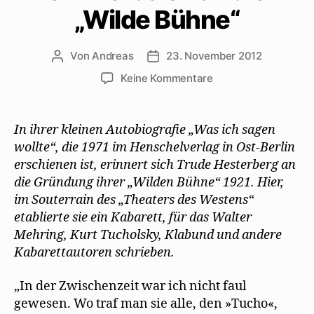
„Wilde Bühne“
Von
Andreas
23. November 2012
Beitragsautor
Beitragsdatum
zu
Keine Kommentare
Trude
Hesterberg
erinnert
In ihrer kleinen Autobiografie „Was ich sagen
sich
wollte“, die 1971 im Henschelverlag in Ost-Berlin
an
erschienen ist, erinnert sich Trude Hesterberg an
die
die Gründung ihrer „Wilden Bühne“ 1921. Hier,
„Wilde
im Souterrain des „Theaters des Westens“
Bühne“
etablierte sie ein Kabarett, für das Walter
Mehring, Kurt Tucholsky, Klabund und andere
Kabarettautoren schrieben.
„In der Zwischenzeit war ich nicht faul
gewesen. Wo traf man sie alle, den »Tucho«,