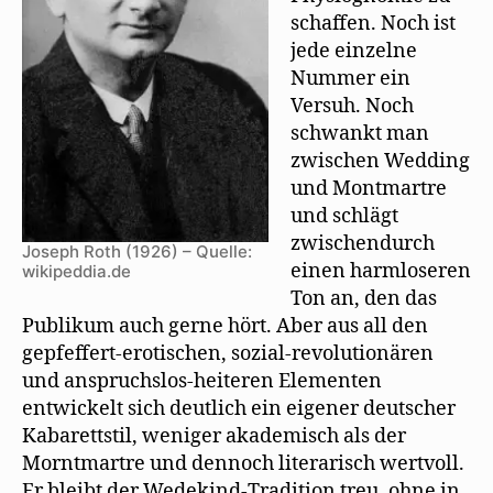
schaffen. Noch ist
jede einzelne
Nummer ein
Versuh. Noch
schwankt man
zwischen Wedding
und Montmartre
und schlägt
zwischendurch
Joseph Roth (1926) – Quelle:
einen harmloseren
wikipeddia.de
Ton an, den das
Publikum auch gerne hört. Aber aus all den
gepfeffert-erotischen, sozial-revolutionären
und anspruchslos-heiteren Elementen
entwickelt sich deutlich ein eigener deutscher
Kabarettstil, weniger akademisch als der
Morntmartre und dennoch literarisch wertvoll.
Er bleibt der Wedekind-Tradition treu, ohne in