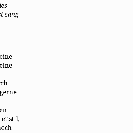
des
st sang
 eine
zelne
rch
 gerne
ten
ttstil,
noch