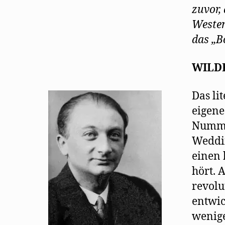
zuvor,
Westen
das „B
WILD
Das li
eigene
Numme
Weddi
einen 
hört. 
revolu
entwic
wenig