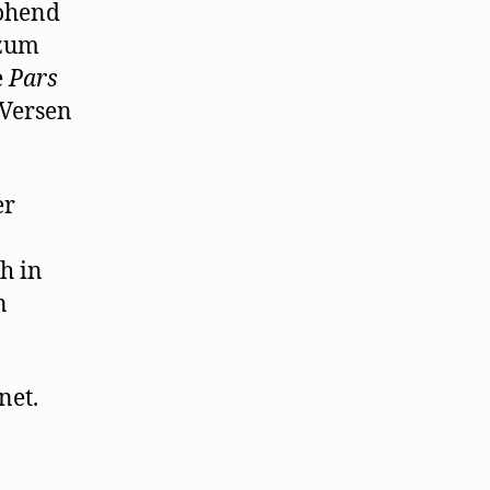
rohend
 zum
e
Pars
 Versen
er
ch in
n
net.