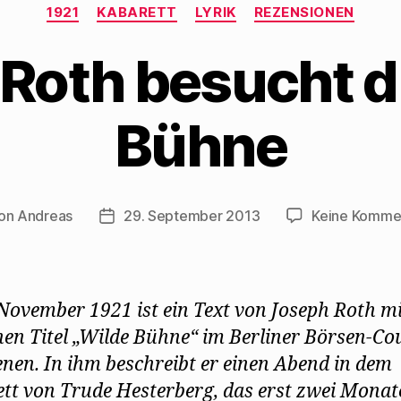
Kategorien
1921
KABARETT
LYRIK
REZENSIONEN
Roth besucht d
Bühne
on
Andreas
29. September 2013
Keine Komme
ragsautor
Beitragsdatum
November 1921 ist ein Text von Joseph Roth m
hen Titel „Wilde Bühne“ im Berliner Börsen-Co
enen. In ihm beschreibt er einen Abend in dem
tt von Trude Hesterberg, das erst zwei Monat