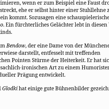
mieren, wenn er zum Beispiel eine Faust d
treckt, ehe er selbst hinter einer Stuhllehne
ein kommt. Sozusagen eine schauspielerisch
to
. Ein fürchterliches Gelächter lebt in diesen
inds.
lm
Bendow
, der eine Dame von der München
rwiese darstellt, entfesselt mit treffenden
schen Pointen Stürme der Heiterkeit. Er hat si
 sachlich-ironischen Art zu einem Humoriste
dueller Prägung entwickelt.
l
Glodki
hat einige gute Bühnenbilder gezeich