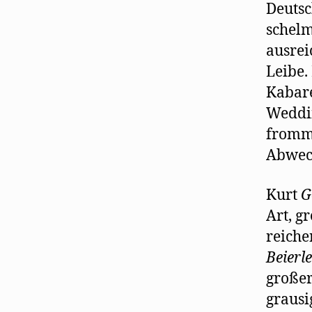
Deutsc
schelm
ausrei
Leibe.
Kabare
Weddin
fromme
Abwec
Kurt
G
Art, g
reiche
Beierle
großer
grausi