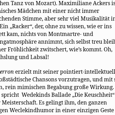
hen Tanz von Mozart). Maximiliane Ackers is
isches Mädchen mit einer nicht immer
chenden Stimme, aber sehr viel Musikalität 
 Ein „Racker“, der, ohne zu wissen, wie er ins
tt kam, nichts von Montmartre- und
gatmosphäre annimmt, sich selbst treu bleib
r Fröhlichkeit zwitschert, wie’s kommt. Oh,
hslung und Labsal!
erron
erzielt mit seiner pointiert-intellektuel
roßstädtische Chansons vorzutragen, und mit 
n, rein mimischen Begabung große Wirkung.
spricht Wedekinds Ballade „Die Keuschheit“
 Meisterschaft. Es gelingt ihm, den ganzen
gen Weclekindhumor in einer einzigen Geste