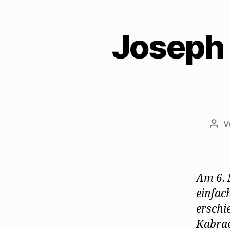
Joseph 
V
Beit
Am 6. 
einfac
erschi
Kabrae