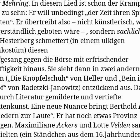
r
Mehring
. In diesem Lied ist schon der Kram
 zu sehn: Er will unbedingt „der Zeit ihren Sp
ten“. Er übertreibt also – nicht künstlerisch, 
verständlich geboten wäre – , sondern
sachlic
Hesterberg schmettert (in einem ulkigen
kostüm) diesen
esang gegen die Börse mit erfrischender
ftigkeit hinaus. Sie sieht dann in zwei andern
n („Die Knöpfelschuh“ von Heller und „Bein i
“ von Radetzki-Janowitz) entzückend aus. Da
durch Literatur gemilderte und vertiefte
tenkunst. Eine neue Nuance bringt Berthold
iedern zur Laute“. Er hat noch etwas Provinz
egen. Maximiliane
Ackers
und Lotte
Velden
sa
ielten (ein Ständchen aus dem 16.]ahrhunder