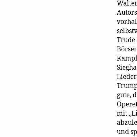
Walte
Autors
vorhal
selbst
Trude 
Börsen
Kampfg
Siegha
Lieder
Trumpf
gute, 
Operet
mit „L
abzul
und sp