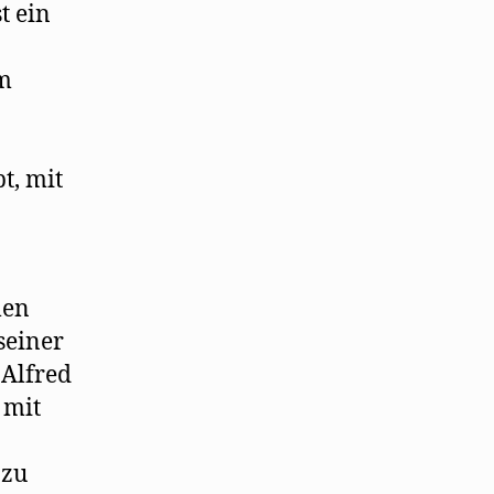
t ein
im
t, mit
len
seiner
 Alfred
 mit
 zu