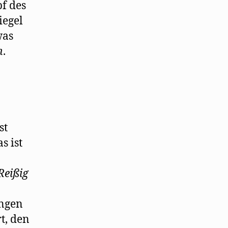
pf des
iegel
was
h
.
st
s ist
Reißig
ngen
t, den