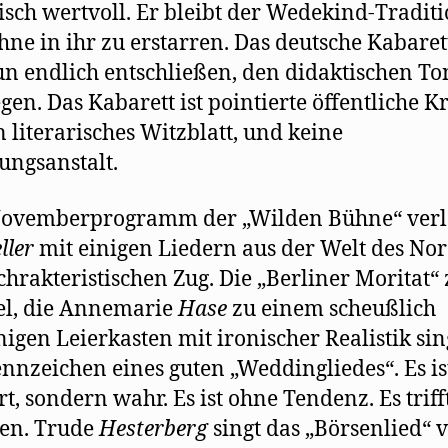
risch wertvoll. Er bleibt der Wedekind-Tradit
ohne in ihr zu erstarren. Das deutsche Kabare
un endlich entschließen, den didaktischen To
gen. Das Kabarett ist pointierte öffentliche Kr
n literarisches Witzblatt, und keine
ungsanstalt.
ovemberprogramm der „Wilden Bühne“ verl
ller
mit einigen Liedern aus der Welt des No
chrakteristischen Zug. Die „Berliner Moritat“
el, die Annemarie
Hase
zu einem scheußlich
igen Leierkasten mit ironischer Realistik sing
ennzeichen eines guten „Weddingliedes“. Es is
ert, sondern wahr. Es ist ohne Tendenz. Es triff
len. Trude
Hesterberg
singt das „Börsenlied“ 