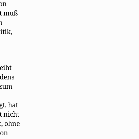
ion
tt muß
n
itik,
eiht
rdens
 zum
t, hat
t nicht
t, ohne
von