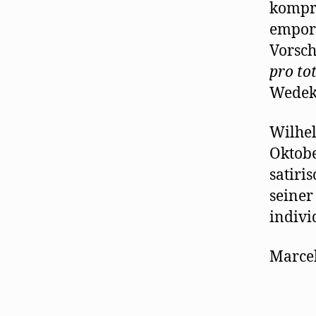
kompri
empors
Vorsch
pro to
Wedek
Wilhe
Oktobe
satiri
seiner
indivi
Marce