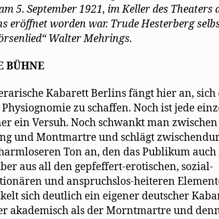
 am 5. September 1921, im Keller des Theaters 
s eröffnet worden war. Trude Hesterberg selb
örsenlied“ Walter Mehrings.
E BÜHNE
terarische Kabarett Berlins fängt hier an, sich
 Physiognomie zu schaffen. Noch ist jede ein
r ein Versuh. Noch schwankt man zwischen
ng und Montmartre und schlägt zwischendu
harmloseren Ton an, den das Publikum auch
Aber aus all den gepfeffert-erotischen, sozial-
tionären und anspruchslos-heiteren Elemen
kelt sich deutlich ein eigener deutscher Kabare
er akademisch als der Morntmartre und den