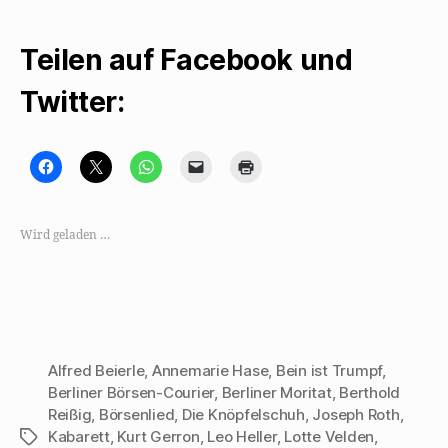
Teilen auf Facebook und
Twitter:
K
K
K
K
K
l
l
l
l
l
i
i
i
i
i
c
c
c
c
c
k
k
k
k
k
,
e
e
e
e
Wird geladen …
u
,
n
n
n
m
u
,
,
z
a
m
u
u
u
u
a
m
m
m
f
u
a
e
A
F
f
u
i
u
a
X
f
n
s
c
z
W
e
d
e
u
h
m
r
b
t
a
F
u
Alfred Beierle
,
Annemarie Hase
,
Bein ist Trumpf
,
o
e
t
r
c
o
i
s
e
k
Berliner Börsen-Courier
,
Berliner Moritat
,
Berthold
k
l
A
u
e
z
e
p
n
n
Reißig
,
Börsenlied
,
Die Knöpfelschuh
,
Joseph Roth
,
u
n
p
d
(
Kabarett
,
Kurt Gerron
,
Leo Heller
,
Lotte Velden
,
Schlagwörter
t
(
z
e
W