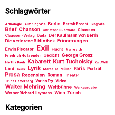
e
m
Schlagwörter
F
e
n
s
t
Berlin
Bertolt Brecht
Anthologie
Autobiografie
Biografie
e
Brief
Chanson
r
Claassen
Christoph Buchwald
g
Der Kaufmann von Berlin
Claassen-Verlag
Dada
e
ö
Erinnerungen
Die verlorene Bibliothek
f
Exil
f
Erwin Piscator
Flucht
n
Frankreich
e
George Grosz
Gedicht
Friedrich Hollaender
t
)
Kabarett
Kurt Tucholsky
Hertha Pauli
Kurt Weill
Lyrik
Paris
Lied
Porträt
Marseille
Müller
Lieder
Prosa
Roman
Rezension
Theater
Video
Varian Fry
Trude Hesterberg
Walter Mehring
Weltbühne
Werkausgabe
Wien
Zürich
Werner Richard Heymann
Kategorien