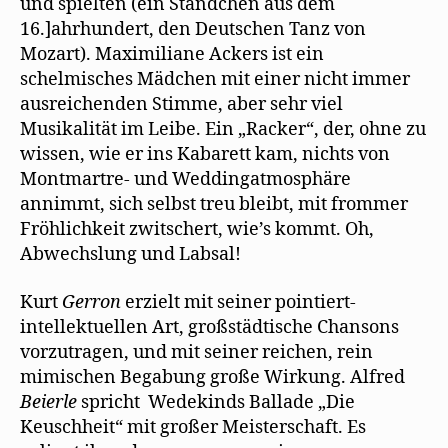
und spielten (ein Ständchen aus dem
16.]ahrhundert, den Deutschen Tanz von
Mozart). Maximiliane Ackers ist ein
schelmisches Mädchen mit einer nicht immer
ausreichenden Stimme, aber sehr viel
Musikalität im Leibe. Ein „Racker“, der, ohne zu
wissen, wie er ins Kabarett kam, nichts von
Montmartre- und Weddingatmosphäre
annimmt, sich selbst treu bleibt, mit frommer
Fröhlichkeit zwitschert, wie’s kommt. Oh,
Abwechslung und Labsal!
Kurt
Gerron
erzielt mit seiner pointiert-
intellektuellen Art, großstädtische Chansons
vorzutragen, und mit seiner reichen, rein
mimischen Begabung große Wirkung. Alfred
Beierle
spricht Wedekinds Ballade „Die
Keuschheit“ mit großer Meisterschaft. Es