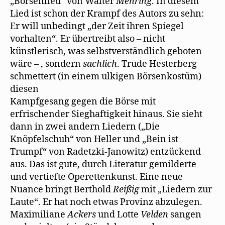
„Börsenlied“ von Walter
Mehring
. In diesem
Lied ist schon der Krampf des Autors zu sehn:
Er will unbedingt „der Zeit ihren Spiegel
vorhalten“. Er übertreibt also – nicht
künstlerisch, was selbstverständlich geboten
wäre – , sondern
sachlich
. Trude Hesterberg
schmettert (in einem ulkigen Börsenkostüm)
diesen
Kampfgesang gegen die Börse mit
erfrischender Sieghaftigkeit hinaus. Sie sieht
dann in zwei andern Liedern („Die
Knöpfelschuh“ von Heller und „Bein ist
Trumpf“ von Radetzki-Janowitz) entzückend
aus. Das ist gute, durch Literatur gemilderte
und vertiefte Operettenkunst. Eine neue
Nuance bringt Berthold
Reißig
mit „Liedern zur
Laute“. Er hat noch etwas Provinz abzulegen.
Maximiliane
Ackers
und Lotte
Velden
sangen