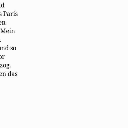
nd
s Paris
en
 Mein
,
und so
or
zog.
gen das