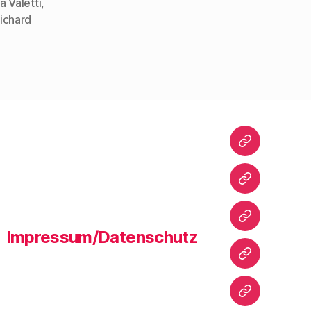
a Valetti
,
ichard
Startseite
Warum
dieser
Blog?
Bibliografie
Impressum/Datenschutz
Vita
Zitate