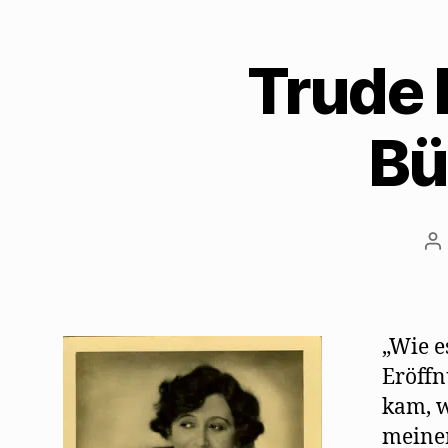
Trude 
Bü
Be
„Wie e
Eröffn
kam, w
meinem