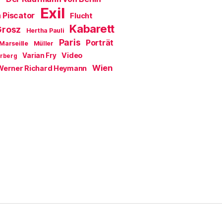
Exil
 Piscator
Flucht
Kabarett
Grosz
Hertha Pauli
Paris
Porträt
Marseille
Müller
Video
Varian Fry
erberg
Wien
Werner Richard Heymann