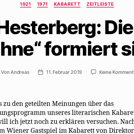
Kategorien
1921
1971
KABARETT
ZEITLEISTE
Hesterberg: Die
hne“ formiert s
Von
Andreas
11. Februar 2019
Keine Komment
itragsautor
Beitragsdatum
s zu den geteilten Meinungen über das
ungsprogramm unseres literarischen Kabaret
ill ich jetzt noch zu erklären versuchen. Nac
 Wiener Gastspiel im Kabarett von Direktor