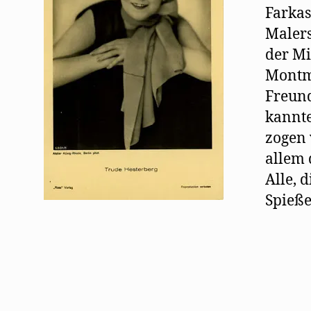
Farkas
Malers
der Mi
Montma
Freund
kannte
zogen 
allem 
Alle, 
Spieß