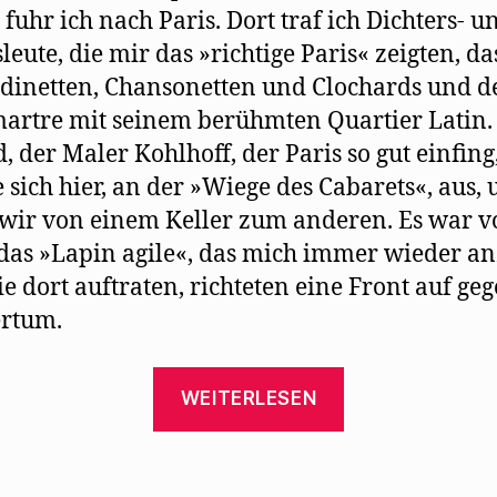
 fuhr ich nach Paris. Dort traf ich Dichters- u
leute, die mir das »richtige Paris« zeigten, da
dinetten, Chansonetten und Clochards und d
rtre mit seinem berühmten Quartier Latin.
, der Maler Kohlhoff, der Paris so gut einfing
 sich hier, an der »Wiege des Cabarets«, aus, 
wir von einem Keller zum anderen. Es war v
das »Lapin agile«, das mich immer wieder an
die dort auftraten, richteten eine Front auf ge
ertum.
„Trude
WEITERLESEN
Hesterberg:
Die
„Wilde