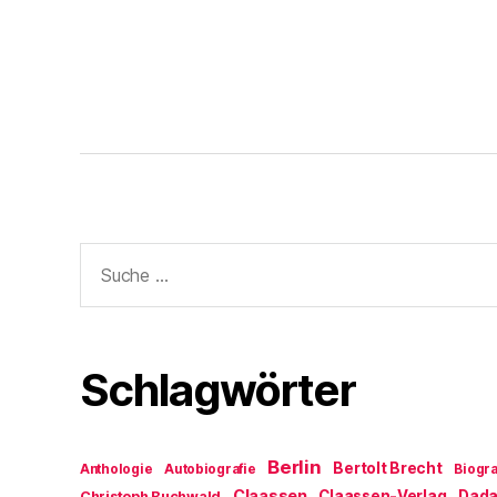
Suche
nach:
Schlagwörter
Berlin
Bertolt Brecht
Anthologie
Autobiografie
Biogra
Claassen
Claassen-Verlag
Dad
Christoph Buchwald