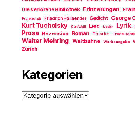
Erinnerungen
Die verlorene Bibliothek
Erwin
George 
Gedicht
Friedrich Hollaender
Frankreich
Kurt Tucholsky
Lyrik
Lied
Kurt Weill
Lieder
Prosa
Roman
Rezension
Theater
Trude Hest
Walter Mehring
Weltbühne
Werkausgabe
Zürich
Kategorien
Kategorien