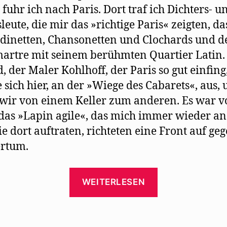
 fuhr ich nach Paris. Dort traf ich Dichters- u
leute, die mir das »richtige Paris« zeigten, da
dinetten, Chansonetten und Clochards und d
rtre mit seinem berühmten Quartier Latin.
, der Maler Kohlhoff, der Paris so gut einfing
 sich hier, an der »Wiege des Cabarets«, aus, 
wir von einem Keller zum anderen. Es war v
das »Lapin agile«, das mich immer wieder an
die dort auftraten, richteten eine Front auf ge
ertum.
„Trude
WEITERLESEN
Hesterberg:
Die
„Wilde