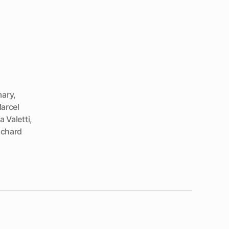
mary
,
arcel
a Valetti
,
ichard