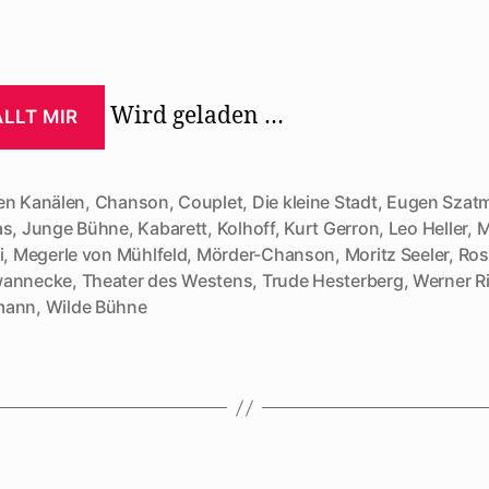
Wird geladen …
LLT MIR
en Kanälen
,
Chanson
,
Couplet
,
Die kleine Stadt
,
Eugen Szat
as
,
Junge Bühne
,
Kabarett
,
Kolhoff
,
Kurt Gerron
,
Leo Heller
,
M
i
,
Megerle von Mühlfeld
,
Mörder-Chanson
,
Moritz Seeler
,
Ros
rter
annecke
,
Theater des Westens
,
Trude Hesterberg
,
Werner R
mann
,
Wilde Bühne