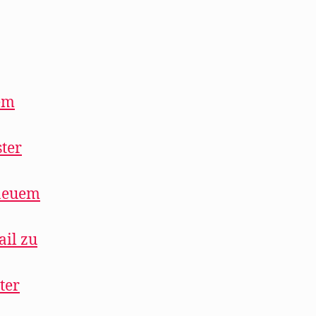
uem
ster
 neuem
ail zu
ter