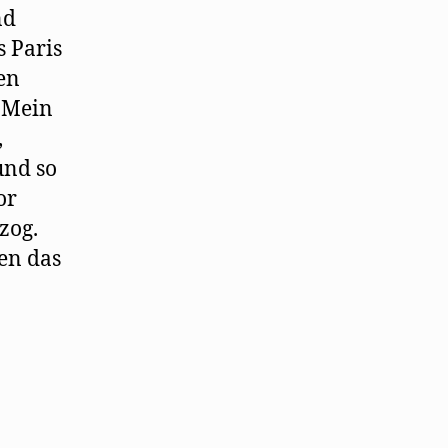
nd
s Paris
en
 Mein
,
und so
or
zog.
gen das