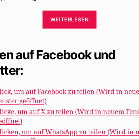
„Walter
WEITERLESEN
Mehring
führt
Bert
len auf Facebook und
Brecht
bei
tter:
Trude
Hesterberg
ein“
lick, um auf Facebook zu teilen (Wird in ne
enster geöffnet)
licke, um auf X zu teilen (Wird in neuem Fen
eöffnet)
licken, um auf WhatsApp zu teilen (Wird in