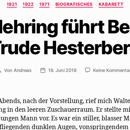
Kategorien
1921
1922
1971
BIOGRAFISCHES
KABARETT
ehring führt Be
Trude Hesterber
Von
Andreas
16. Juni 2018
Keine Kommenta
Beitragsautor
Beitragsdatum
Abends, nach der Vorstellung, rief mich Walt
g in den leeren Zuschauerraum. Er stellte mi
jungen Mann vor. Es war ein stiller, blasser 
efliegenden dunklen Augen, vonspringendem