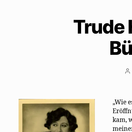
Trude 
Bü
Be
„Wie e
Eröffn
kam, w
meinem