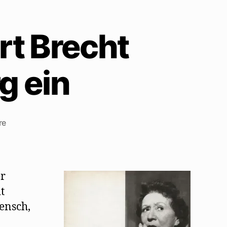
rt Brecht
g ein
zu
re
Walter
Mehring
führt
Bert
er
Brecht
t
bei
Mensch,
Trude
Hesterberg