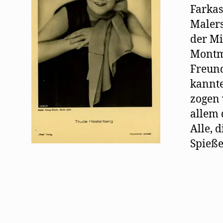
Farkas
Malers
der Mi
Montma
Freund
kannte
zogen 
allem 
Alle, 
Spieß