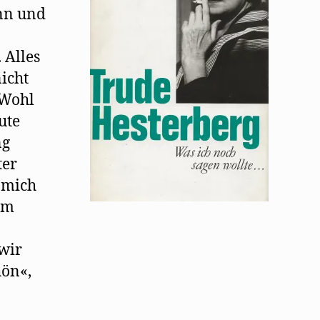
ein
nn und
 Alles
icht
 Wohl
ute
ng
ter
 mich
em
 wir
hön«,