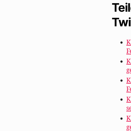
Tei
Twi
K
F
K
g
K
F
K
s
K
g