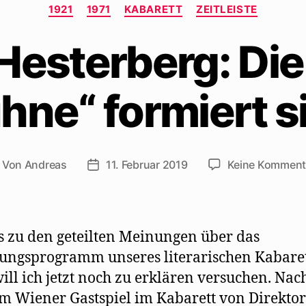
Kategorien
1921
1971
KABARETT
ZEITLEISTE
Hesterberg: Die
hne“ formiert s
Von
Andreas
11. Februar 2019
Keine Komment
itragsautor
Beitragsdatum
s zu den geteilten Meinungen über das
ungsprogramm unseres literarischen Kabaret
ill ich jetzt noch zu erklären versuchen. Nac
 Wiener Gastspiel im Kabarett von Direktor