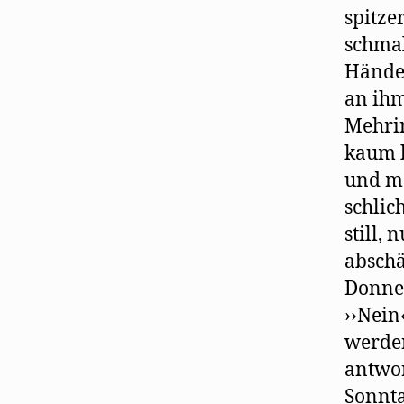
spitze
schmal
Hände,
an ihm
Mehrin
kaum b
und mö
schlic
still,
abschä
Donners
››Nein
werden
antwor
Sonnta