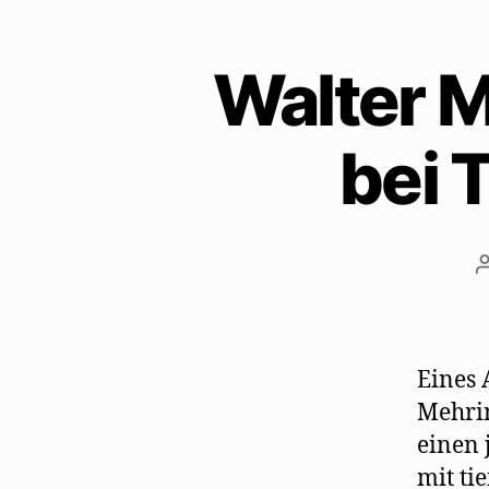
Walter M
bei 
Eines 
Mehrin
einen 
mit ti