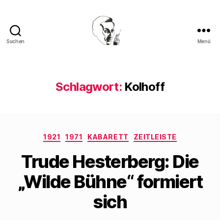
Suchen
Menü
Walter
Mehring
Schlagwort:
Kolhoff
Kategorien
1921
1971
KABARETT
ZEITLEISTE
Trude Hesterberg: Die
„Wilde Bühne“ formiert
sich