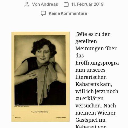
Von
Andreas
11. Februar 2019
Beitragsautor
Beitragsdatum
zu
Keine Kommentare
Trude
Hesterberg:
Die
„Wie es zu den
„Wilde
geteilten
Bühne“
Meinungen über
formiert
das
sich
Eröffnungsprogra
mm unseres
literarischen
Kabaretts kam,
will ich jetzt noch
zu erklären
versuchen. Nach
meinem Wiener
Gastspiel im
Kabarett von