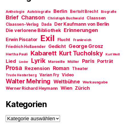
n
s
t
Berlin
Bertolt Brecht
Anthologie
Autobiografie
Biografie
e
Brief
Chanson
r
Claassen
Christoph Buchwald
g
Der Kaufmann von Berlin
Claassen-Verlag
Dada
e
ö
Erinnerungen
Die verlorene Bibliothek
f
Exil
f
Erwin Piscator
Flucht
n
Frankreich
e
George Grosz
Gedicht
Friedrich Hollaender
t
)
Kabarett
Kurt Tucholsky
Hertha Pauli
Kurt Weill
Lyrik
Paris
Lied
Porträt
Marseille
Müller
Lieder
Prosa
Roman
Rezension
Theater
Video
Varian Fry
Trude Hesterberg
Walter Mehring
Weltbühne
Werkausgabe
Wien
Zürich
Werner Richard Heymann
Kategorien
Kategorien