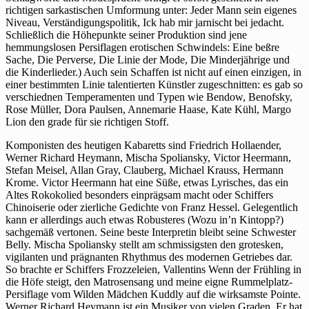
richtigen sarkastischen Umformung unter: Jeder Mann sein eigenes
Niveau, Verständigungspolitik, Ick hab mir jarnischt bei jedacht.
Schließlich die Höhepunkte seiner Produktion sind jene
hemmungslosen Persiflagen erotischen Schwindels: Eine beßre
Sache, Die Perverse, Die Linie der Mode, Die Minderjährige und
die Kinderlieder.) Auch sein Schaffen ist nicht auf einen einzigen, in
einer bestimmten Linie talentierten Künstler zugeschnitten: es gab so
verschiednen Temperamenten und Typen wie Bendow, Benofsky,
Rose Müller, Dora Paulsen, Annemarie Haase, Kate Kühl, Margo
Lion den grade für sie richtigen Stoff.
Komponisten des heutigen Kabaretts sind Friedrich Hollaender,
Werner Richard Heymann, Mischa Spoliansky, Victor Heermann,
Stefan Meisel, Allan Gray, Clauberg, Michael Krauss, Hermann
Krome. Victor Heermann hat eine Süße, etwas Lyrisches, das ein
Altes Rokokolied besonders einprägsam macht oder Schiffers
Chinoiserie oder zierliche Gedichte von Franz Hessel. Gelegentlich
kann er allerdings auch etwas Robusteres (Wozu in’n Kintopp?)
sachgemäß vertonen. Seine beste Interpretin bleibt seine Schwester
Belly. Mischa Spoliansky stellt am schmissigsten den grotesken,
vigilanten und prägnanten Rhythmus des modernen Getriebes dar.
So brachte er Schiffers Frozzeleien, Vallentins Wenn der Frühling in
die Höfe steigt, den Matrosensang und meine eigne Rummelplatz-
Persiflage vom Wilden Mädchen Kuddly auf die wirksamste Pointe.
Werner Richard Heymann ist ein Musiker von vielen Graden. Er hat