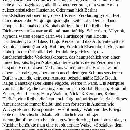
hatte alles ausgekostet, alle Illusionen verloren, nun wurde man
zuletzt artistischer Illusionist. Oder man hielt Berlins
Großstadtsensationen in grotesk frisierter Verklärung lyrisch fest,
dämonisierte die Vergnügungsmöglichkeiten, die Deutschlands
Hauptstadt damals den Kapitalkräftigen bot. Die Reihe der
Dichterexzentriks war groß und mannigfaltig, Scheerbart, Meyrink,
Mynona waren ebenso darin wie Hardekopf, van Hoddis,
Lichtenstein, Ernst Blass, Hugo Kersten und das Autorenterzett der
Kriminalsonette (Ludwig Rubiner, Friedrich Eisenlohr, Livingstone
Hahn). In der Öffentlichkeit dominierte gleichzeitig das
durchschnittliche Vorkriegskabarett, das hauptsächlich von einer
unreellen, kitschigen Nobelpikanterie zehrte, deren Personen der
elegante Herr und sein Verhältnis waren, und die Erotisches mit
einem schmalzigen, aber durchaus eindeutigen Schmus servierten.
Dafür waren die gefragten Autoren beispielmäßig Eddy Beuth,
Ralph Benatzky (Die kleine Pagode, Piefke in Paris, Die Marquise
von Laualliere), die Lieblingskomponisten Rudolf Nelson, Bogumil
Zepler, Bela Laszky, Harry Waldau, Nicklaß-Kempner, Rebner,
Ehrlich, eine Reihe, die heut noch tätig und wirksam ist, da ja dieses
Amüsiergenre immer bleibt, und sich fortsetzt in Autoren wie
Wilczynski und Komponisten wie Stransky. Während des Kriegs
lebte das Durchschnittskabarett natürlich von billiger
Verunglimpfung der »Feinde«, gewürzt durch galante Tanzeinlagen.
Nachher benötigte man eine revolutionäre Walze. »Soziales« dem