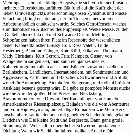
Mehrings ist schon die blutige Skepsis, die sich von keiner Illusion
mehr zur Ehrerbietung anführen läßt (und auf die Kaffrigkeit der
lieben Umwelt spuckt), aber schonungslosen Zynismus und krasse
Verachtung bringt erst der auf, der im Tiefsten einer zarteren
Anbetung tödlich enttäuscht wurde. Solches Getroffensein wächst
zum diabolischen Aufschrei des Puppenspiels Weiße Messe, zu den
»Geißelliedern« Lita nei und Schwarze Ostern. Mehrings
Schöpfungen haben ihren Platz im Repertoire der wesentlichen
neuen Kabarettkünstler (Gussy Holl, Rosa Valetti, Trude
Hesterberg, Blandine Ebinger, Kate Kühl, Erika von Thellmann,
Mady Christians, Kurt Gerron, Fritz Kampers, Gustav von
Wangenheim sangen sie), man kann ein ganzes ideales
Kabarettprogramm allein aus seinen Büchern zusammenstellen mit
Berlinischem, Ländlichem, Internationalem, mit Sentimentalem und
Aggressivem, Zärtlichem und Barschem, Schwärmerei und Abfuhr,
wobei für Ankurbelung, Atemholen, Steigerung und radikal brüsken
Ausklang bestens gesorgt wäre. Da gäbe es pompöse Monstrestücke
wie die Arie der großen Hure Presse und Blocksberg,
Bravournummern wie Dressur, Der Rattenfänger von Hameln,
Amerikanisches Riesenspielzeug, Balladen wie die vom Abenteurer
und vom Highwaymann, hinterhältige Romanzen wie Mein Herz,
unscheinbare, sanfte, dennoch mit geheimer Schadenfreude geladne
Liedchen wie Die kleine Stadt und Bergerette. Dann ganz große,
Stimmung der Weltstadt in unendlicher Schwermut gestaltende
Dichtung Wenn wir Stadtbahn fahren, radikale Attacke Die