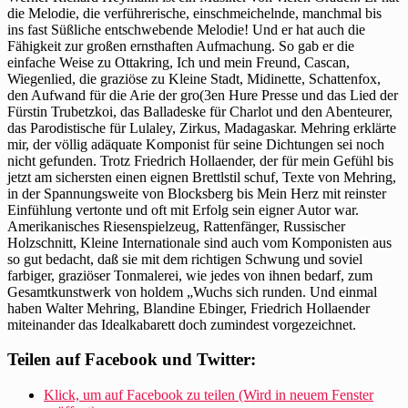
die Melodie, die verführerische, einschmeichelnde, manchmal bis
ins fast Süßliche entschwebende Melodie! Und er hat auch die
Fähigkeit zur großen ernsthaften Aufmachung. So gab er die
einfache Weise zu Ottakring, Ich und mein Freund, Cascan,
Wiegenlied, die graziöse zu Kleine Stadt, Midinette, Schattenfox,
den Aufwand für die Arie der gro(3en Hure Presse und das Lied der
Fürstin Trubetzkoi, das Balladeske für Charlot und den Abenteurer,
das Parodistische für Lulaley, Zirkus, Madagaskar. Mehring erklärte
mir, der völlig adäquate Komponist für seine Dichtungen sei noch
nicht gefunden. Trotz Friedrich Hollaender, der für mein Gefühl bis
jetzt am sichersten einen eignen Brettlstil schuf, Texte von Mehring,
in der Spannungsweite von Blocksberg bis Mein Herz mit reinster
Einfühlung vertonte und oft mit Erfolg sein eigner Autor war.
Amerikanisches Riesenspielzeug, Rattenfänger, Russischer
Holzschnitt, Kleine Internationale sind auch vom Komponisten aus
so gut bedacht, daß sie mit dem richtigen Schwung und soviel
farbiger, graziöser Tonmalerei, wie jedes von ihnen bedarf, zum
Gesamtkunstwerk von holdem „Wuchs sich runden. Und einmal
haben Walter Mehring, Blandine Ebinger, Friedrich Hollaender
miteinander das Idealkabarett doch zumindest vorgezeichnet.
Teilen auf Facebook und Twitter:
Klick, um auf Facebook zu teilen (Wird in neuem Fenster