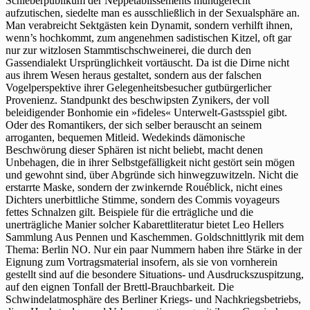
Schieberpublikum der Neppetablissements mundgerecht
aufzutischen, siedelte man es ausschließlich in der Sexualsphäre an.
Man verabreicht Sektgästen kein Dynamit, sondern verhilft ihnen,
wenn’s hochkommt, zum angenehmen sadistischen Kitzel, oft gar
nur zur witzlosen Stammtischschweinerei, die durch den
Gassendialekt Ursprünglichkeit vortäuscht. Da ist die Dirne nicht
aus ihrem Wesen heraus gestaltet, sondern aus der falschen
Vogelperspektive ihrer Gelegenheitsbesucher gutbürgerlicher
Provenienz. Standpunkt des beschwipsten Zynikers, der voll
beleidigender Bonhomie ein »fideles« Unterwelt-Gastsspiel gibt.
Oder des Romantikers, der sich selber berauscht an seinem
arroganten, bequemen Mitleid. Wedekinds dämonische
Beschwörung dieser Sphären ist nicht beliebt, macht denen
Unbehagen, die in ihrer Selbstgefälligkeit nicht gestört sein mögen
und gewohnt sind, über Abgründe sich hinwegzuwitzeln. Nicht die
erstarrte Maske, sondern der zwinkernde Rouéblick, nicht eines
Dichters unerbittliche Stimme, sondern des Commis voyageurs
fettes Schnalzen gilt. Beispiele für die erträgliche und die
unerträgliche Manier solcher Kabarettliteratur bietet Leo Hellers
Sammlung Aus Pennen und Kaschemmen. Goldschnittlyrik mit dem
Thema: Berlin NO. Nur ein paar Nummern haben ihre Stärke in der
Eignung zum Vortragsmaterial insofern, als sie von vornherein
gestellt sind auf die besondere Situations- und Ausdruckszuspitzung,
auf den eignen Tonfall der Brettl-Brauchbarkeit. Die
Schwindelatmosphäre des Berliner Kriegs- und Nachkriegsbetriebs,