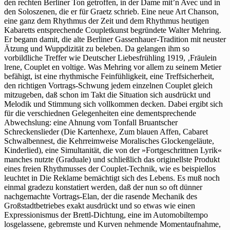
den rechten Berliner Ton getroffen, in der Dame mit’n Avec und in
den Soloszenen, die er für Graetz schrieb. Eine neue Art Chanson,
eine ganz dem Rhythmus der Zeit und dem Rhythmus heutigen
Kabaretts entsprechende Coupletkunst begründete Walter Mehring.
Er begann damit, die alte Berliner Gassenhauer-Tradition mit neuster
Ätzung und Wuppdizität zu beleben. Da gelangen ihm so
vorbildliche Treffer wie Deutscher Liebesfrühling 1919, ‚Fräulein
lrene, Couplet en voltige. Was Mehring vor allem zu seinem Metier
befähigt, ist eine rhythmische Feinfühligkeit, eine Treffsicherheit,
den richtigen Vortrags-Schwung jedem einzelnen Couplet gleich
mitzugeben, daß schon im Takt die Situation sich ausdrückt und
Melodik und Stimmung sich vollkommen decken. Dabei ergibt sich
für die verschiednen Gelegenheiten eine dementsprechende
Abwechslung: eine Ahnung vom Tonfall Bruantscher
Schreckenslieder (Die Kartenhexe, Zum blauen Affen, Cabaret
Schwalbennest, die Kehrreimweise Moralisches Glockengeläute,
Kinderlied), eine Simultanität, die von der »Fortgeschrittnen Lyrik«
manches nutzte (Graduale) und schließlich das originellste Produkt
eines freien Rhythmusses der Couplet-Technik, wie es beispiellos
leuchtet in Die Reklame bemächtigt sich des Lebens. Es muß noch
einmal gradezu konstatiert werden, daß der nun so oft dünner
nachgemachte Vortrags-Elan, der die rasende Mechanik des
Großstadtbetriebes exakt ausdrückt und so etwas wie einen
Expressionismus der Brettl-Dichtung, eine im Automobiltempo
losgelassene, gebremste und Kurven nehmende Momentaufnahme,