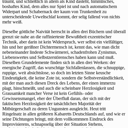
träumt, und schließlich in allem als Kind dasteht, himmlisches,
boshaftes Kind, dem alles nur Spiel ist und nach automatischem
Widerpart und Schabernack der kaum von Trunkenheit zu
unterscheidende Urweltschlaf kommt, der selig fallend von nichts
mehr weiß.
Dieselbe göttliche Naivität herrscht in allen drei Büchern und überall
grenzt sie nahe an die raffinierteste Bewußtheit exzentrischer
Technik, aber darin ist kein Widerspruch, wer selbst ein vielfältiger,
hin und her gerißner Dichtermensch ist, kennt das, wie man dicht
nebeneinander lindeste Schwärmerei, schadenfrohen Zynismus,
Liebenswertes und Selbstzerstörensches haben kann und muß.
Dieselben Grundelemente finden sich in allen drei Werken: der
energische Zugriff, das wurschtige Sichfallenlassen, die schnuppige,
ruppige, weit absichtslose, so doch im letzten Sinne keusche
Eindeutigkeit, die keine Zote ist, sondern die Selbstverständlichkeit,
mit der man auch diesen Dreck des Lebens, der einen immerzu
plagt, hinschmeißt, und auch die scheinbare Herzlosigkeit und
Grausamkeit mancher Verse ist kein Gefühls- oder
Gewissensmangel, eher der Überfluß daran, der sich mit der
faktischen Herzlosigkeit der tatsächlichen Majorität der
Mitbürgerschaft zu deren Ungunsten ausgleicht. Heut tritt
Ringelnatz in allen größeren Kabaretts Deutschlands auf, und wie er
seine Dichtungen bringt, mit dem vollkommnen Eindruck des
Improvisierens, schnapsselig über der Situation Stehens,