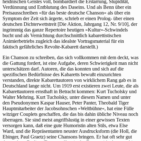
heidnischen Geistes voll, bombardiert die Erstarrung, Stupidität,
Verdünnung und Entblutung des Daseins. Und als Benn über ein
Preisausschreiben »für das beste deutsche Chanson« als über ein
Symptom der Zeit sich ärgerte, schrieb er einen Prolog- über einen
deutschen Dichterwettstreit [Die Aktion, Jahrgang 12, Nr. 9/10], der
ingrimmig das ganze Repertoire heutigen »Kultur«-Schwindels
bucht und als Vernichtung durchschnittlich kabarettistischen
Animierbetriebs zugleich das idealste Vortragsmaterial für ein
faktisch gefährliches Revolte-Kabarett darstellt.)
Ein Chanson zu schreiben, das sich vollkommen mit dem deckt, was
die Gattung fordert, ist eine Aufgabe, deren Schwierigkeit man nicht
unterschätzen darf. Autoren, die das konnten und sich auf die
spezifischen Bedürfnisse des Kabaretts bewußt einzurichten
verstanden, direkte Kabarettautoren von wirklichem Rang gab es in
Deutschland lange nicht. Um 1919 erst existieren zwei Leute, die als
Kabarettautoren ernsthaft in Betracht kommen: Kurt Tucholsky und
Walter Mehring. Kurt Tucholsky, unter diesem Namen und unter
den Pseudonymen Kaspar Hauser, Peter Panter, Theobald Tiger
Hauptmitarbeiter der Jacobsohnschen »Weltbühne«, hat eine Fülle
witziger Couplets geschaffen, die das bis dahin übliche Niveau noch
überragen. Sie sind meist angriffslustig in einer gewissen Texten
versorgen kann, daß eine gute Humoristin alten Stils, etwa Else
Ward, und die Repräsentanten neuster Ausdrucksform (die Holl, die
Ebinger, Paul Graetz) seine Chansons bringen. Er hat oft sehr gut