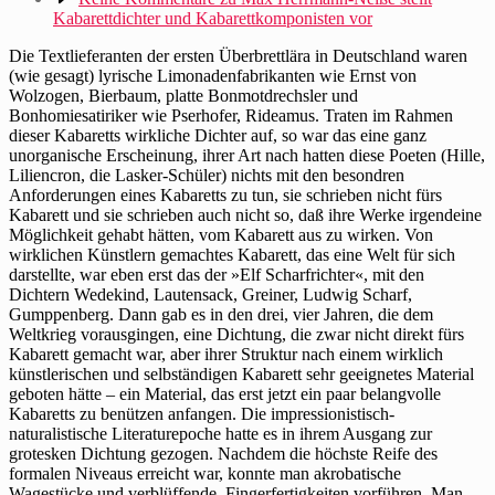
Kabarettdichter und Kabarettkomponisten vor
Die Textlieferanten der ersten Überbrettlära in Deutschland waren
(wie gesagt) lyrische Limonadenfabrikanten wie Ernst von
Wolzogen, Bierbaum, platte Bonmotdrechsler und
Bonhomiesatiriker wie Pserhofer, Rideamus. Traten im Rahmen
dieser Kabaretts wirkliche Dichter auf, so war das eine ganz
unorganische Erscheinung, ihrer Art nach hatten diese Poeten (Hille,
Liliencron, die Lasker-Schüler) nichts mit den besondren
Anforderungen eines Kabaretts zu tun, sie schrieben nicht fürs
Kabarett und sie schrieben auch nicht so, daß ihre Werke irgendeine
Möglichkeit gehabt hätten, vom Kabarett aus zu wirken. Von
wirklichen Künstlern gemachtes Kabarett, das eine Welt für sich
darstellte, war eben erst das der »Elf Scharfrichter«, mit den
Dichtern Wedekind, Lautensack, Greiner, Ludwig Scharf,
Gumppenberg. Dann gab es in den drei, vier Jahren, die dem
Weltkrieg vorausgingen, eine Dichtung, die zwar nicht direkt fürs
Kabarett gemacht war, aber ihrer Struktur nach einem wirklich
künstlerischen und selbständigen Kabarett sehr geeignetes Material
geboten hätte – ein Material, das erst jetzt ein paar belangvolle
Kabaretts zu benützen anfangen. Die impressionistisch-
naturalistische Literaturepoche hatte es in ihrem Ausgang zur
grotesken Dichtung gezogen. Nachdem die höchste Reife des
formalen Niveaus erreicht war, konnte man akrobatische
Wagestücke und verblüffende Fingerfertigkeiten vorführen. Man