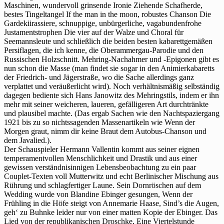
Maschinen, wundervoll grinsende Ironie Ziehende Schafherde,
bestes Tingeltangel If the man in the moon, robustes Chanson Die
Gardekiirassiere, schnuppige, unbürgerliche, vagabundenfrohe
Justamentstrophen Die vier auf der Walze und Choral für
Seemannsleute und schließlich die beiden besten kabarettgemäßen
Persiflagen, die ich kenne, die Oberammergau-Parodie und den
Russischen Holzschnitt. Mehring-Nachahmer und -Epigonen gibt es
nun schon die Masse (man findet sie sogar in den Animierkabaretts
der Friedrich- und Jägerstraße, wo die Sache allerdings ganz
verplattet und veräußerlicht wird). Noch verhältnismäßig selbständig
dagegen bediente sich Hans Janowitz des Mehringstils, indem er ihn
mehr mit seiner weicheren, laueren, gefälligeren Art durchtränkte
und plausibel machte. (Das ergab Sachen wie den Nachtspaziergang
1921 bis zu so nichtssagenden Massenartikeln wie Wenn der
Morgen graut, nimm dir keine Braut dem Autobus-Chanson und
dem Javalied.).
Der Schauspieler Hermann Vallentin kommt aus seiner eignen
temperamentvollen Menschlichkeit und Drastik und aus einer
gewissen verständnisinnigen Lebensbeobachtung zu ein paar
Couplet-Texten voll Mutterwitz und echt Berlinischer Mischung aus
Rührung und schlagfertiger Laune. Sein Dornröschen auf dem
Wedding wurde von Blandine Ebinger gesungen, Wenn der
Frühling in die Höfe steigt von Annemarie Haase, Sind’s die Augen,
geh‘ zu Buhnke leider nur von einer matten Kopie der Ebinger. Das
Lied von der republikanischen Droschke, Eine Viertelstunde