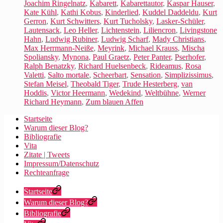
Joachim Ringelnatz
,
Kabarett
,
Kabarettautor
,
Kaspar Hauser
,
Kate Kühl
,
Kathi Kobus
,
Kinderlied
,
Kuddel Daddeldu
,
Kurt
Gerron
,
Kurt Schwitters
,
Kurt Tucholsky
,
Lasker-Schüler
,
Lautensack
,
Leo Heller
,
Lichtenstein
,
Liliencron
,
Livingstone
Hahn
,
Ludwig Rubiner
,
Ludwig Scharf
,
Mady Christians
,
Max Herrmann-Neiße
,
Meyrink
,
Michael Krauss
,
Mischa
Spoliansky
,
Mynona
,
Paul Graetz
,
Peter Panter
,
Pserhofer
,
Ralph Benatzky
,
Richard Huelsenbeck
,
Rideamus
,
Rosa
Valetti
,
Salto mortale
,
Scheerbart
,
Sensation
,
Simplizissimus
,
Stefan Meisel
,
Theobald Tiger
,
Trude Hesterberg
,
van
Hoddis
,
Victor Heermann
,
Wedekind
,
Weltbühne
,
Werner
Richard Heymann
,
Zum blauen Affen
Startseite
Warum dieser Blog?
Bibliografie
Vita
Zitate | Tweets
Impressum/Datenschutz
Rechteanfrage
Startseite
Warum dieser Blog?
Bibliografie