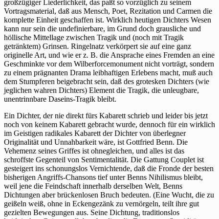
großzügiger Liederlichkeit, das paßt so vorzüglich zu seinem
Vortragsmaterial, daß aus Mensch, Poet, Rezitation und Carmen die
komplette Einheit geschaffen ist. Wirklich heutigen Dichters Wesen
kann nur sein die undefinierbare, im Grund doch grausliche und
höllische Mittellage zwischen Tragik und (noch mit Tragik
getränktem) Grinsen. Ringelnatz verkörpert sie auf eine ganz
originelle Art, und wie er z. B. die Ansprache eines Fremden an eine
Geschminkte vor dem Wilberforcemonument nicht vorträgt, sondern
zu einem prägnanten Drama leibhaftigen Erlebens macht, muß auch
dem Stumpferen beigebracht sein, daß des grotesken Dichters (wie
jeglichen wahren Dichters) Element die Tragik, die unleugbare,
unentrinnbare Daseins-Tragik bleibt.
Ein Dichter, der nie direkt fürs Kabarett schrieb und leider bis jetzt
noch von keinem Kabarett gebracht wurde, dennoch für ein wirklich
im Geistigen radikales Kabarett der Dichter von überlegner
Originalität und Unnahbarkeit wäre, ist Gottfried Benn. Die
Vehemenz seines Griffes ist ohnegleichen, und alles ist das
schroffste Gegenteil von Sentimentalität. Die Gattung Couplet ist
gesteigert ins schonungslos Vernichtende, daß die Fronde der besten
bisherigen Angriffs-Chansons tief unter Benns Nihilismus bleibt,
weil jene die Feindschaft innerhalb derselben Welt, Benns
Dichtungen aber brückenlosen Bruch bedeuten. (Eine Wucht, die zu
geißeln weiß, ohne in Eckengezänk zu vernörgeln, teilt ihre gut
gezielten Bewegungen aus. Seine Dichtung, traditionslos