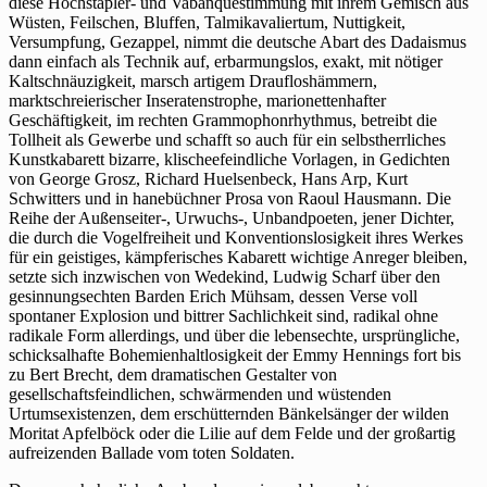
diese Hochstapler- und Vabanquestimmung mit ihrem Gemisch aus
Wüsten, Feilschen, Bluffen, Talmikavaliertum, Nuttigkeit,
Versumpfung, Gezappel, nimmt die deutsche Abart des Dadaismus
dann einfach als Technik auf, erbarmungslos, exakt, mit nötiger
Kaltschnäuzigkeit, marsch artigem Draufloshämmern,
marktschreierischer Inseratenstrophe, marionettenhafter
Geschäftigkeit, im rechten Grammophonrhythmus, betreibt die
Tollheit als Gewerbe und schafft so auch für ein selbstherrliches
Kunstkabarett bizarre, klischeefeindliche Vorlagen, in Gedichten
von George Grosz, Richard Huelsenbeck, Hans Arp, Kurt
Schwitters und in hanebüchner Prosa von Raoul Hausmann. Die
Reihe der Außenseiter-, Urwuchs-, Unbandpoeten, jener Dichter,
die durch die Vogelfreiheit und Konventionslosigkeit ihres Werkes
für ein geistiges, kämpferisches Kabarett wichtige Anreger bleiben,
setzte sich inzwischen von Wedekind, Ludwig Scharf über den
gesinnungsechten Barden Erich Mühsam, dessen Verse voll
spontaner Explosion und bittrer Sachlichkeit sind, radikal ohne
radikale Form allerdings, und über die lebensechte, ursprüngliche,
schicksalhafte Bohemienhaltlosigkeit der Emmy Hennings fort bis
zu Bert Brecht, dem dramatischen Gestalter von
gesellschaftsfeindlichen, schwärmenden und wüstenden
Urtumsexistenzen, dem erschütternden Bänkelsänger der wilden
Moritat Apfelböck oder die Lilie auf dem Felde und der großartig
aufreizenden Ballade vom toten Soldaten.