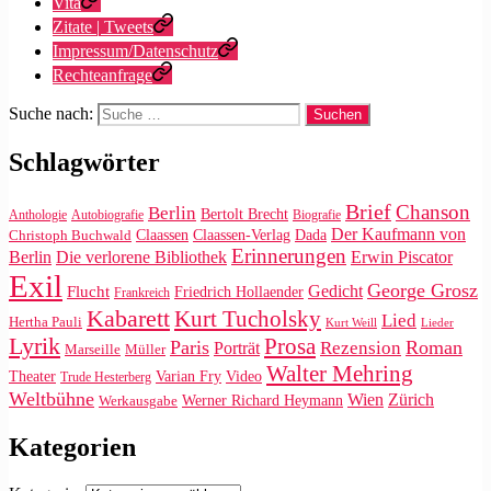
Vita
Zitate | Tweets
Impressum/Datenschutz
Rechteanfrage
Suche nach:
Schlagwörter
Brief
Chanson
Berlin
Bertolt Brecht
Anthologie
Autobiografie
Biografie
Der Kaufmann von
Claassen
Claassen-Verlag
Dada
Christoph Buchwald
Erinnerungen
Die verlorene Bibliothek
Berlin
Erwin Piscator
Exil
George Grosz
Gedicht
Flucht
Friedrich Hollaender
Frankreich
Kabarett
Kurt Tucholsky
Lied
Hertha Pauli
Kurt Weill
Lieder
Lyrik
Prosa
Paris
Roman
Rezension
Porträt
Marseille
Müller
Walter Mehring
Video
Theater
Varian Fry
Trude Hesterberg
Weltbühne
Wien
Zürich
Werner Richard Heymann
Werkausgabe
Kategorien