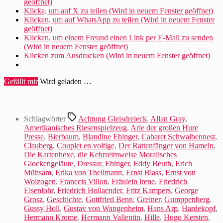
geöffnet)
Klicke, um auf X zu teilen (Wird in neuem Fenster geöffnet)
Klicken, um auf WhatsApp zu teilen (Wird in neuem Fenster
geöffnet)
Klicken, um einem Freund einen Link per E-Mail zu senden
(Wird in neuem Fenster geöffnet)
Klicken zum Ausdrucken (Wird in neuem Fenster geöffnet)
Gefällt mir
Wird geladen …
Schlagwörter
Achtung Gleisdreieck
,
Allan Gray
,
Amerikanisches Riesenspielzeug
,
Arie der großen Hure
Presse
,
Bierbaum
,
Blandine Ebinger
,
Cabaret Schwalbennest
,
Clauberg
,
Couplet en voltige
,
Der Rattenfänger von Hameln
,
Die Kartenhexe
,
die Kehrreimweise Moralisches
Glockengeläute
,
Dressur
,
Ebinger
,
Eddy Beuth
,
Erich
Mühsam
,
Erika von Thellmann
,
Ernst Blass
,
Ernst von
Wolzogen
,
Franccis Villon
,
Fräulein lrene
,
Friedrich
Eisenlohr
,
Friedrich Hollaender
,
Fritz Kampers
,
George
Grosz
,
Geschichte
,
Gottfried Benn
,
Greiner
,
Gumppenberg
,
Gussy Holl
,
Gustav von Wangenheim
,
Hans Arp
,
Hardekopf
,
Hermann Krome
,
Hermann Vallentin
,
Hille
,
Hugo Kersten
,