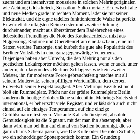
zuerst und am intensivsten moussierte in solchen Mehringoriginalen
wie Achtung Gleisdreieck, Sensation, Salto mortale. Er erwischt alte
und neue Medien grade im rechten Moment, ladet sie mit seiner
Elektrizität, und die eigne tadellos funktionierende Walze ist perfekt.
Er würfelt die ulkigsten Reime erster und zweiter Ordnung
durcheinander, macht aus überstürzendem Radebrechen eines
liebestollen Fremdlings die Note des Kaukasierliedes, mixt aus
Niggersong, Ragtime und Operettenrefrain eine Jazzband, eine mit
Sätzen verübte Tanzorgie, und kurbelt die gute alte Popularität des
Berliner Volkslieds in eine ganz gegenwärtige Vehemenz.
Diejenigen haben aber Unrecht, die den Mehring nur als den
poetischen Lokalreporter möchten gelten lassen, wenn er auch, unter
anderm, den Jargon des »Berliner Schlagers« wie kein zweiter
Meister, ihn für modernste Force gebrauchsfertig machte mit all
seinem Mutterwitz, seinen pfiffigen Worteinfällen, dem derben
Rotwelsch seiner Respektlosigkeit. Aber Mehrings Bezirk ist nicht
bloß ein Rummelplatz, Pficht nur der größre Rummelplatz Berlin,
sondern die heutige Erdoberfläche schlechthin, Mehrings Sujets sind
international, er beherrscht viele Register, und er läßt sich auch nicht
einmal auf ein einziges Temperament, auf eine einzige
Gefühlsnuance festlegen. Mokante Kaltschnäuzigkeit, absolute
Gemütslosigkeit ist die Signatur, mit der man ihn abstempelt, aber
dann wird man bei ihm auf einmal von Sachen beunruhigt, die so
gar nicht ins Schema passen, wie Die Kiilte oder Die roten Schuhe,
wo ein schnoddriger Spötterpoetisch kommt. Ein Grundzug