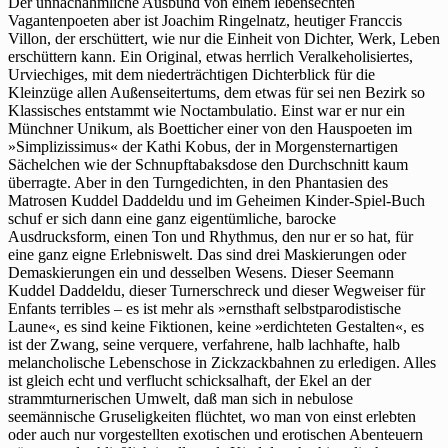
Der unnachahmliche Ausbund von einem lebensechten
Vagantenpoeten aber ist Joachim Ringelnatz, heutiger Franccis
Villon, der erschüttert, wie nur die Einheit von Dichter, Werk, Leben
erschüttern kann. Ein Original, etwas herrlich Veralkeholisiertes,
Urviechiges, mit dem niederträchtigen Dichterblick für die
Kleinzüge allen Außenseitertums, dem etwas für sei nen Bezirk so
Klassisches entstammt wie Noctambulatio. Einst war er nur ein
Münchner Unikum, als Boetticher einer von den Hauspoeten im
»Simplizissimus« der Kathi Kobus, der in Morgensternartigen
Sächelchen wie der Schnupftabaksdose den Durchschnitt kaum
überragte. Aber in den Turngedichten, in den Phantasien des
Matrosen Kuddel Daddeldu und im Geheimen Kinder-Spiel-Buch
schuf er sich dann eine ganz eigentümliche, barocke
Ausdrucksform, einen Ton und Rhythmus, den nur er so hat, für
eine ganz eigne Erlebniswelt. Das sind drei Maskierungen oder
Demaskierungen ein und desselben Wesens. Dieser Seemann
Kuddel Daddeldu, dieser Turnerschreck und dieser Wegweiser für
Enfants terribles – es ist mehr als »ernsthaft selbstparodistische
Laune«, es sind keine Fiktionen, keine »erdichteten Gestalten«, es
ist der Zwang, seine verquere, verfahrene, halb lachhafte, halb
melancholische Lebenschose in Zickzackbahnen zu erledigen. Alles
ist gleich echt und verflucht schicksalhaft, der Ekel an der
strammturnerischen Umwelt, daß man sich in nebulose
seemännische Gruseligkeiten flüchtet, wo man von einst erlebten
oder auch nur vorgestellten exotischen und erotischen Abenteuern