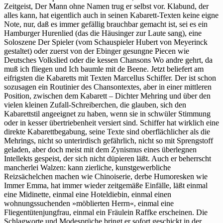
Zeitgeist, Der Mann ohne Namen trug er selbst vor. Klabund, der
alles kann, hat eigentlich auch in seinen Kabarett-Texten keine eigne
Note, nur, daß es immer gefällig brauchbar gemacht ist, sei es ein
Hamburger Hurenlied (das die Häusinger zur Laute sang), eine
Soloszene Der Spieler (vom Schauspieler Hubert von Meyerinck
gestaltet) oder zuerst von der Ebinger gesungne Piecen wie
Deutsches Volkslied oder die kessen Chansons Wo andre gehrt, da
muß ich fliegen und Ich baumle mit de Beene. Jetzt beliefert am
eifrigsten die Kabaretts mit Texten Marcellus Schiffer. Der ist schon
sozusagen ein Routinier des Chansontextes, aber in einer mittleren
Position, zwischen dem Kabarett – Dichter Mehring und über den
vielen kleinen Zufall-Schreiberchen, die glauben, sich den
Kabarettstil angeeignet zu haben, wenn sie in schwüler Stimmung
oder in kesser übertriebenheit versiert sind. Schiffer hat wirklich eine
direkte Kabarettbegabung, seine Texte sind oberflächlicher als die
Mehrings, nicht so unterirdisch gefährlich, nicht so mit Sprengstoff
geladen, aber doch meist mit dem Zynismus eines überlegnen
Intellekts gespeist, der sich nicht düpieren läßt. Auch er beherrscht
mancherlei Walzen: kann zierliche, kunstgewerbliche
Reizsächelchen machen wie Chinoiserie, derbe Humoresken wie
Immer Emma, hat immer wieder zeitgemäße Einfälle, läßt einmal
eine Midinette, einmal eine Hoteldiebin, einmal einen
wohnungssuchenden »möblierten Herrn«, einmal eine
Fliegentütenjungfrau, einmal ein Fräulein Raffke erscheinen. Die
Schlagworte und Modesprüche bringt er sofort geschickt in der