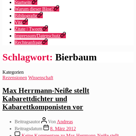
Startseite
Warum dieser Blog?
Bibliografie
Vita
Zitate | Tweets
Impressum/Datenschutz
Rechteanfrage
Schlagwort:
Bierbaum
Kategorien
Rezensionen
Wissenschaft
Max Herrmann-Neiße stellt
Kabarettdichter und
Kabarettkomponisten vor
Beitragsautor
Von
Andreas
Beitragsdatum
8. März 2012
Keine Kommentare
zu Max Herrmann-Neiße stellt