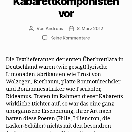
Kabarettkomponisten
vor
Von
Andreas
8. März 2012
Beitragsautor
Beitragsdatum
zu
Keine Kommentare
Max
Herrmann-
Neiße
Die Textlieferanten der ersten Überbrettlära in
stellt
Deutschland waren (wie gesagt) lyrische
Kabarettdichter
Limonadenfabrikanten wie Ernst von
und
Wolzogen, Bierbaum, platte Bonmotdrechsler
Kabarettkomponist
und Bonhomiesatiriker wie Pserhofer,
vor
Rideamus. Traten im Rahmen dieser Kabaretts
wirkliche Dichter auf, so war das eine ganz
unorganische Erscheinung, ihrer Art nach
hatten diese Poeten (Hille, Liliencron, die
Lasker-Schüler) nichts mit den besondren