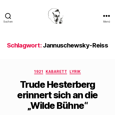
Suchen
Menü
Walter
Mehring
Schlagwort:
Jannuschewsky-Reiss
Kategorien
1921
KABARETT
LYRIK
Trude Hesterberg
erinnert sich an die
„Wilde Bühne“