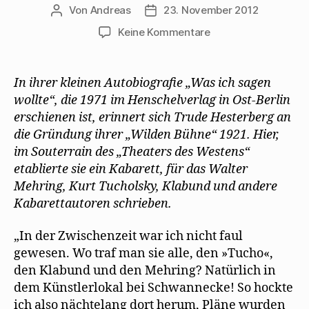
Von
Andreas
23. November 2012
Beitragsautor
Beitragsdatum
zu
Keine Kommentare
Trude
Hesterberg
erinnert
In ihrer kleinen Autobiografie „Was ich sagen
sich
wollte“, die 1971 im Henschelverlag in Ost-Berlin
an
erschienen ist, erinnert sich Trude Hesterberg an
die
die Gründung ihrer „Wilden Bühne“ 1921. Hier,
„Wilde
im Souterrain des „Theaters des Westens“
Bühne“
etablierte sie ein Kabarett, für das Walter
Mehring, Kurt Tucholsky, Klabund und andere
Kabarettautoren schrieben.
„In der Zwischenzeit war ich nicht faul
gewesen. Wo traf man sie alle, den »Tucho«,
den Klabund und den Mehring? Natürlich in
dem Künstlerlokal bei Schwannecke! So hockte
ich also nächtelang dort herum, Pläne wurden