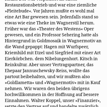
Restaurationsbetrieb und war eine ziemliche
»Pleitebude«. Vor Jahren mußte es wohl mal
eine Art Bar gewesen sein. Jedenfalls stand so
etwas wie eine Theke im Wagnerstil herum.
Früher war das »Theater des Westens« Oper
gewesen, und ein Professor Sehering hatte als
Hintergrund in Goldmosaik in Wagnermotiv an
die Wand gepappt: Hagen mit Wurfspeer,
Kriemhild mit Etzel und Siegfried mit einer Art
Eierkörbchen. dem Nibelungenhort. Kitsch in
Reinkultur. Aber unser Vertragspartner, das
Ehepaar Jannuschewsky-Reiss, wollte das
partout beibehalten, und wir mußten also
»Goldlametta« und »Wagnermotiv« mit in Kauf
nehmen. Wir waren den beiden übrigens
hochwillkommen in der Hoffnung auf bessere
Einnahmen. Walter Koppel, unser »Finanzier«,
setzte den Vertrag auf und handelte zusätzlich