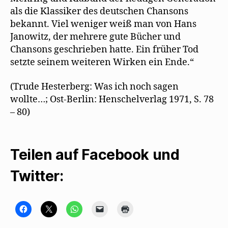
als die Klassiker des deutschen Chansons
bekannt. Viel weniger weiß man von Hans
Janowitz, der mehrere gute Bücher und
Chansons geschrieben hatte. Ein früher Tod
setzte seinem weiteren Wirken ein Ende.“
(Trude Hesterberg: Was ich noch sagen
wollte…; Ost-Berlin: Henschelverlag 1971, S. 78
– 80)
Teilen auf Facebook und
Twitter:
K
K
K
K
K
l
l
l
l
l
i
i
i
i
i
c
c
c
c
c