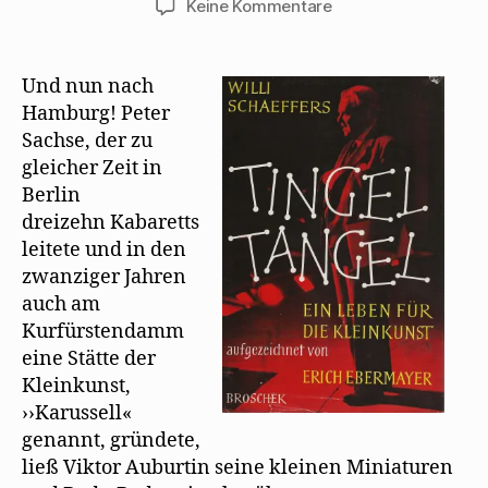
zu
Keine Kommentare
Willi
Schaeffers
und
Und nun nach
der
Hamburg! Peter
„Seemanns-
Sachse, der zu
Choral“
gleicher Zeit in
Berlin
dreizehn Kabaretts
leitete und in den
zwanziger Jahren
auch am
Kurfürstendamm
eine Stätte der
Kleinkunst,
››Karussell«
genannt, gründete,
ließ Viktor Auburtin seine kleinen Miniaturen