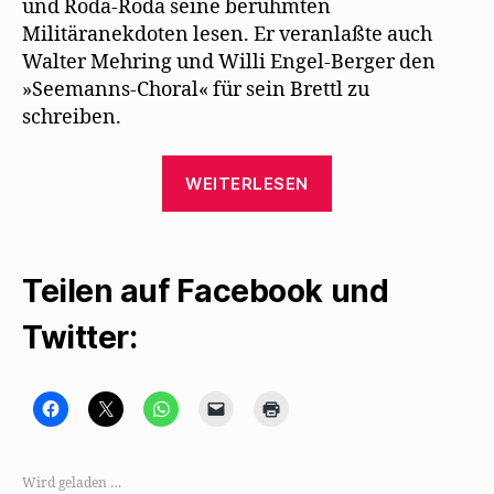
und Roda-Roda seine berühmten
Militäranekdoten lesen. Er veranlaßte auch
Walter Mehring und Willi Engel-Berger den
»Seemanns-Choral« für sein Brettl zu
schreiben.
„Willi
WEITERLESEN
Schaeffers
und
der
Teilen auf Facebook und
„Seemanns-
Choral““
Twitter:
K
K
K
K
K
l
l
l
l
l
i
i
i
i
i
c
c
c
c
c
k
k
k
k
k
,
e
e
e
e
Wird geladen …
u
,
n
n
n