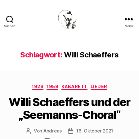
Suchen
Menü
Walter
Mehring
Schlagwort:
Willi Schaeffers
Kategorien
1928
1959
KABARETT
LIEDER
Willi Schaeffers und der
„Seemanns-Choral“
Von
Andreas
16. Oktober 2021
Beitragsautor
Beitragsdatum