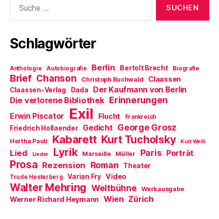
ö
)
g
W
f
e
i
nach:
f
ö
r
n
f
d
e
f
i
t
n
n
Schlagwörter
)
e
n
t
e
)
u
e
m
Berlin
Bertolt Brecht
Anthologie
Autobiografie
Biografie
F
Brief
Chanson
e
Claassen
Christoph Buchwald
n
Der Kaufmann von Berlin
Claassen-Verlag
Dada
s
t
Erinnerungen
Die verlorene Bibliothek
e
Exil
r
Erwin Piscator
Flucht
g
Frankreich
e
George Grosz
Gedicht
Friedrich Hollaender
ö
f
Kabarett
Kurt Tucholsky
Hertha Pauli
f
Kurt Weill
n
Lyrik
Paris
Lied
Porträt
Marseille
e
Müller
Lieder
t
Prosa
Roman
Rezension
Theater
)
Video
Varian Fry
Trude Hesterberg
Walter Mehring
Weltbühne
Werkausgabe
Wien
Zürich
Werner Richard Heymann