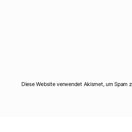
s
t
e
r
g
e
ö
f
f
n
e
t
)
Diese Website verwendet Akismet, um Spam z