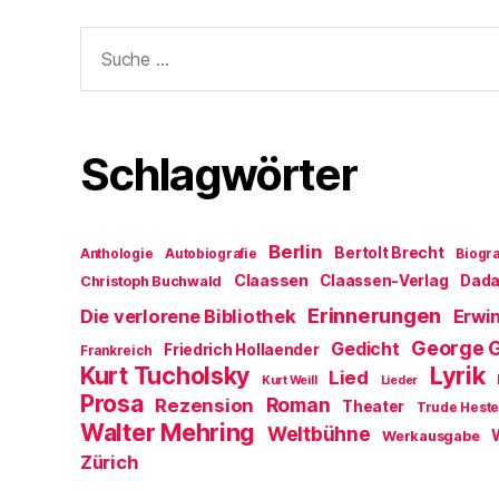
Suche
nach:
Schlagwörter
Berlin
Bertolt Brecht
Anthologie
Autobiografie
Biogra
Claassen
Claassen-Verlag
Dad
Christoph Buchwald
Erinnerungen
Die verlorene Bibliothek
Erwin
George 
Gedicht
Friedrich Hollaender
Frankreich
Kurt Tucholsky
Lyrik
Lied
Kurt Weill
Lieder
Prosa
Roman
Rezension
Theater
Trude Hest
Walter Mehring
Weltbühne
Werkausgabe
Zürich