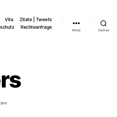
Vita
Zitate | Tweets
schutz
Rechteanfrage
Menü
Suchen
ers
zu
tare
Willi
Schaeffers