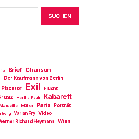
Brief
Chanson
fie
Der Kaufmann von Berlin
a
Exil
 Piscator
Flucht
Kabarett
Grosz
Hertha Pauli
Paris
Porträt
Marseille
Müller
Video
Varian Fry
erberg
Wien
Werner Richard Heymann